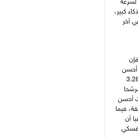
 لسرعة
أجل كاين
كاء كبير،
- 2021/08/15
12:56
ي آخر
ريال مدريد مستاء من ماريانو دياز
- 2021/08/15
12:47
دزيكو يُصر على راتب شهر جويلية
ويعرقل انتقاله إلى الإنتير
إن
- 2021/08/15
12:43
 أحسن
لوبيز(رئيس بوردو): "صفقة عدلي مع
ميلان في الطريق الصحيح"
ية المشاركين والمقدر بـ 3.28.77
رشحا
- 2021/08/09
12:54
كاسانو:"لوكاكو في تشيلسي؟ سيذهب
، أما مخلوفي فيمتلك سنة 2019 ثالث أحسن
من أجل المال"
ن في النهائي والمقدر بـ 3.31.77 دقيقة، فيما
ي منطقيا أن
- 2021/08/09
12:48
رئيس الإنتير يمنح موافقته لبيع
وفسكي
لوتارو