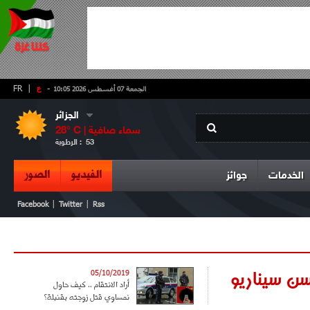
-
ع
|
FR
الجمعة 07 أغسطس 2026 10:05
الجزائر
سماء صافية
° C |
28
53
الرطوبة :
الفيديو
الصور
الخدمات
جوائز
|
|
Facebook
Twitter
Rss
ن سيناريو
05/10/2019
أراد الانتقام .. كيف حاول
نمساوي قتل زوجته بقنبلة؟