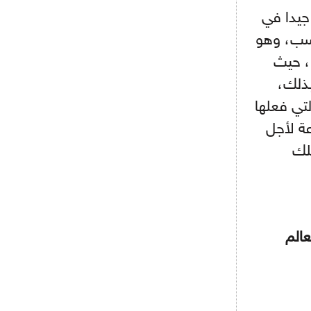
 جيدا في
اسب، وهو
، حيث
بذلك،
لتي فعلها
اق في آخر 100 متر بسرعة لأجل
لك
العالم