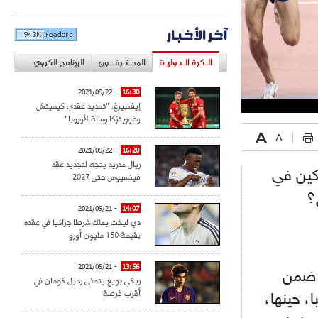
آخر الأخبار
الـكرة الـدوليـة
المحـتـرفــون
البرنامج الكروي
- 2021/09/22
16:30
إيفنبيرغ: "تمديد عقدي كيميتش
وغوريتزكا رسالة لأوروبا"
- 2021/09/22
16:20
ريال مدريد يتجه لتجديد عقد
كين في
فينسيوس حتى 2027
؟
- 2021/09/21
14:07
دي ليخت يملك شرطا جزائيا في عقده
بقيمة 150 مليون أورو
- 2021/09/21
13:56
عنى الحقيقي في نهائي 1500 متر ضمن
ريكي بويغ يتمنى رحيل كومان في
أقرب فرصة
وى منذ بطولة باريس سنة 2003 تقريبا، حينها،