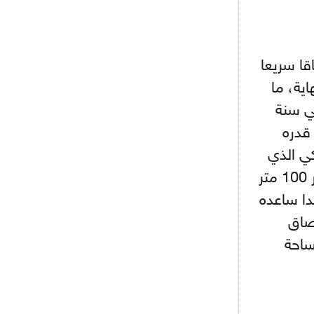
- 2021/08/04
15:10
اجتماع حاسم لإدارة ميلان مع نظيرتها
من الريال للفصل في صفقة إيسكو
ا سريعا
- 2021/08/04
14:50
البياسجي عرض على مبابي راتبا خياليا
اية، ما
ي سنة
- 2021/07/27
14:42
 قدره
أوهارا: "محرز، فودن ودي بروين..
ثلاثي من نار"
يكي الذي
كان متمركزا بشكل مثالي، قبل أن ينطلق في سرعة نهائية بآخر 100 متر
- 2021/07/25
18:30
لوكاتيلي يؤكد نيته في الانتقال إلى
دا ساعده
جوفنتوس عبر تويتر!
الإلتصاق
- 2021/07/25
18:10
ساحة
أنشيلوتي يصر على جلب كيليني
وقدوم الإيطالي يقترب