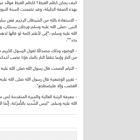
كيف يمكن كظم الغيظ؟ لكظم الغيظ فوائد مهمة 
بهذه الصفة الجليلة، وقد تضمنت السنة النبوي
- الاستعاذة بالله من الشيطان الرجيم فعن سليم
النبي -صلى الله عليه وسلم-ورجلان يستبّان، 
الله عليه وسلم-:”إني لأعلم كلمة لو قالها لذه
يجد””.
- الوضوء وذلك مصداقًا لقول الرسول الكريم
من النار وإنما تطفأ النار بالماء فإذا غضب أحدك
- التزام الصمت قال رسول الله صلى الله علي
- تغيير الوضعية قال رسول الله صلى الله ع
الغضب وإلا فليضطجع".
- معرفة الرتبة العالية والميزة المتقدمة لم
الله عليه وسلم: "ليس الشَّديد بالصُّرَعَة، إنَّ