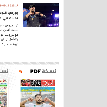
23:17 | 2019-09-13
يورغن كلوب.
نفسه في عا
نجح يورغن كلوب
منصة أفضل المد
مع بوروسيا دورت
والتأهل إلى نه
فريقه بحجم "الري
نسخة
PDF
نسخ