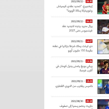
- 2021/09/22
16:30
إيفنبيرغ: "تمديد عقدي كيميتش
وغوريتزكا رسالة لأوروبا"
- 2021/09/22
16:20
ريال مدريد يتجه لتجديد عقد
فينسيوس حتى 2027
- 2021/09/21
14:07
دي ليخت يملك شرطا جزائيا في عقده
بقيمة 150 مليون أورو
- 2021/09/21
13:56
ريكي بويغ يتمنى رحيل كومان في
أقرب فرصة
- 2021/09/21
13:33
خاميس يقترب من الدوري القطري
- 2021/08/30
20:18
حاريث ينضم رسميا إلى صفوف