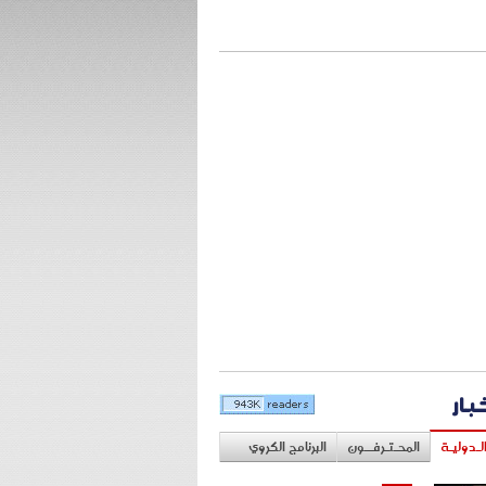
خبار
لـدوليـة
المحـتـرفــون
البرنامج الكروي