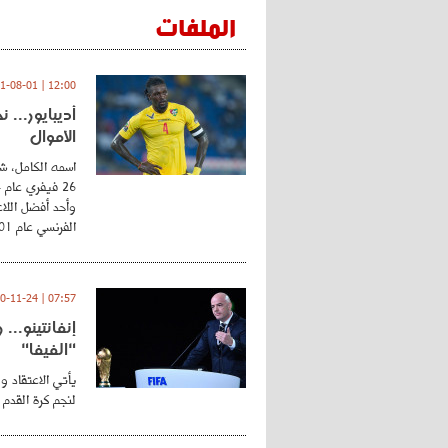
الملفات
12:00 | 2021-08-01
أديبايور... 
الأموال
اسمه الكامل، شي
وأحد أفضل اللاع
الفرنسي عام 2001 ...
07:57 | 2020-11-24
إنفانتينو..
"الفيفا"
يأتي الاعتقاد و
لنجم كرة القدم 