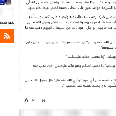
وعديدة، ولهذا فقد وجّه الله سبحانه وتعالى عباده إلى التحلّي
ة الشريفة قواعد تعين على التحلي بصفة كظم الغيظ نذكر منها:
ان بن صُرَد -رضي الله تعالى عنه وأرضاه-قال: “كنت جالساً مع
وأحدهما قد احمر وجهه، وانتفخت أوداجه، فقال رسول الله -صلى
تابعوا الهد
ب عنه ما يجد، لو قال: أعوذ بالله من الشيطان الرجيم ذهب عنه ما
 صلى الله عليه وسلم:"إن الغضب من الشيطان وإن الشيطان خلق
م فليتوضأ".
ه وسلم: "إذا غضب أحدكم فليسكت "
ليه وسلم:"إذا غضب أحدكم وهو قائم فليجلس، فإن ذهب عنه
ن ملك نفسه فعن أبي هريرة رضي الله عنه قال: قال رسول الله صلى
ما الشَّديد الذي يملك نفسه عند الغضب ".