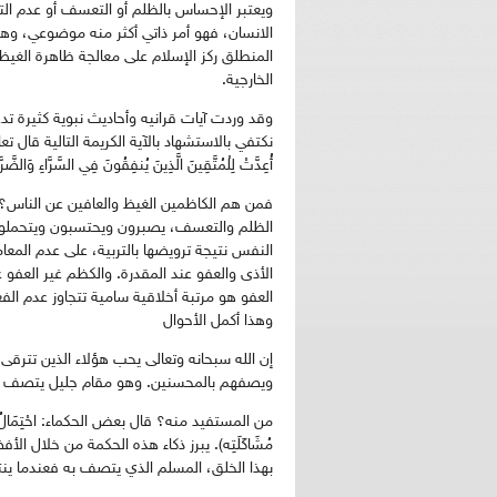
ويعتبر الإحساس بالظلم أو التعسف أو عدم الت
الانسان، فهو أمر ذاتي أكثر منه موضوعي، وه
المنطلق ركز الإسلام على معالجة ظاهرة الغي
الخارجية.
وقد وردت آيات قرانيه وأحاديث نبوية كثيرة ت
نكتفي بالاستشهاد بالآية الكريمة التالية قال تعالى: وَسَارِع
أُعِدَّتْ لِلْمُتَّقِينَ الَّذِينَ يُنفِقُونَ فِي السَّرَّاءِ وَالضَّرّ
فمن هم الكاظمين الغيظ والعافين عن الناس؟
الظلم والتعسف، يصبرون ويحتسبون ويتحملون
النفس نتيجة ترويضها بالتربية، على عدم المعامل
الأذى والعفو عند المقدرة. والكظم غير العفو
العفو هو مرتبة أخلاقية سامية تتجاوز عدم ا
وهذا أكمل الأحوال
إن الله سبحانه وتعالى يحب هؤلاء الذين تترق
ويصفهم بالمحسنين. وهو مقام جليل يتصف به
من المستفيد منه؟ قال بعض الحكماء: احْتِمَالُ السَّفِيهِ خَ
مُشَاكَلَتِه). يبرز ذكاء هذه الحكمة من خلال ا
بهذا الخلق، المسلم الذي يتصف به فعندما ين