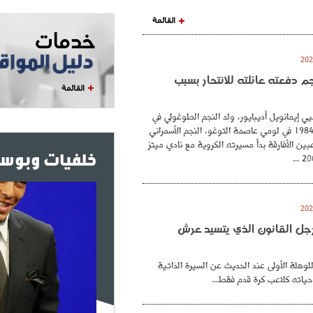
القائمة
نجم دفعته عائلته للانتحار بسبب
القائمة
ي إيمانويل أديبايور، ولد النجم الطوغولي في
26 فيفري عام 1984 في لومي عاصمة التوغو، النجم الأسمراني
بين الأفارقة بدأ مسيرته الكروية مع نادي ميتز
خلفيات وبوست
. رجل القانون الذي يتسيد عرش
للوهلة الأولى عند الحديث عن السيرة الذاتية
حياته كلاعب كرة قدم فقط...