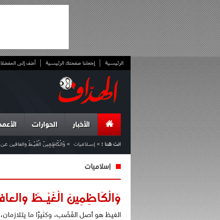
الرئيسية
إجعلنا صفحتك الرئيسية
أضف إلى المفضلا
الأخبار
الحوارات
الأعمد
انت هنا :
»
إسلاميات
»
وَالْكَاظِمِينَ الْغَيْـظَ والعافين ع
إسلاميات
وَالْكَاظِمِينَ الْغَيْـظَ وا
الغيظ هو أصل الغَضَب، وكثيرًا ما يتلازما