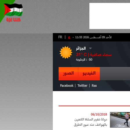
-
ع
|
FR
الأحد 09 أغسطس 2026 11:55
الجزائر
سماء صافية
° C |
31
50
الرطوبة :
الفيديو
الصور
|
|
Facebook
Twitter
Rss
06/10/2018
دولة تغرم المشاة اللاهين
بالهواتف عند عبور الطرق