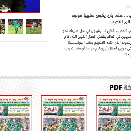
.. حلم بأن يكون طبيبا فوجد
لم التدريب
 المدرب الحالي لـ ليفربول في شق طريقه نحو
ربين في العالم بفضل العمل الكبير الذي قام
موند الذي قاده للتتويج بلقب البوندسليغا
ائي دوري أبطال أوروبا، وهو ما أوصله لتدريب
دز"...
ة
PDF