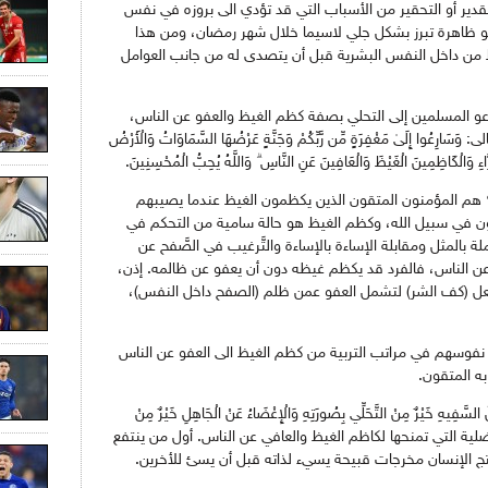
قدير أو التحقير من الأسباب التي قد تؤدي الى بروزه في نفس
و ظاهرة تبرز بشكل جلي لاسيما خلال شهر رمضان، ومن هذا
ظ من داخل النفس البشرية قبل أن يتصدى له من جانب العوامل
دعو المسلمين إلى التحلي بصفة كظم الغيظ والعفو عن الناس،
ُوا إِلَىٰ مَغْفِرَةٍ مِّن رَّبِّكُمْ وَجَنَّةٍ عَرْضُهَا السَّمَاوَاتُ وَالْأَرْضُ
َاءِ وَالْكَاظِمِينَ الْغَيْظَ وَالْعَافِينَ عَنِ النَّاسِ ۗ وَاللَّهُ يُحِبُّ الْمُحْسِنِينَ.
 هم المؤمنون المتقون الذين يكظمون الغيظ عندما يصيبهم
 في سبيل الله، وكظم الغيظ هو حالة سامية من التحكم في
ة بالمثل ومقابلة الإساءة بالإساءة والتَّرغيب في الصَّفح عن
 عن الناس، فالفرد قد يكظم غيظه دون أن يعفو عن ظالمه. إذن،
لفعل (كف الشر) لتشمل العفو عمن ظلم (الصفح داخل النفس)،
ى نفوسهم في مراتب التربية من كظم الغيظ الى العفو عن الناس
 المتقون.
يْرٌ مِنْ التَّحَلِّي بِصُورَتِهِ وَالْإِغْضَاءُ عَنْ الْجَاهِلِ خَيْرٌ مِنْ
لأفضلية التي تمنحها لكاظم الغيظ والعافي عن الناس. أول من ينتفع
تج الإنسان مخرجات قبيحة يسيء لذاته قبل أن يسئ للأخرين.