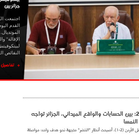
جزائريين
اجتمعت الكل
القدم اليو
المونديال.
الإقالة" وا
لبيتكوفيت
النقائص ال
تفاصيل
مونديال 2026: بين الحسابات والواقع الميداني، الجزائر تواجه
لنمسا
بعد الفوز المعنوي على الأردن (2-1)، أصبحت أنظار "الخضر" متجهة نحو هدف واحد: مواصلة