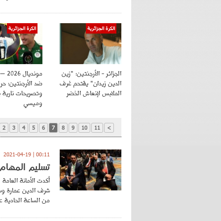
الكرة الجزائرية
الكرة الجزائرية
الجزائر - الأرجنتين: "زين
مونديال
الدين زيدان" يقتحم غرف
ضد الأرجنتين: ح
الملابس لإنعاش الخضر
وتصريحات نارية ب
وميسي
2
3
4
5
6
7
8
9
10
11
>
00:11 | 2021-04-19
تسليم المهام
أكدت الأمانة العامة 
شرف الدين عمارة وسا
من الساعة الحادية عش