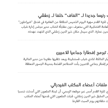
رئيسا جديدا لـ "الفاف" خلفا لـ زطشي
ري لكرة القدم سهرة اليوم الخميس انطلاقا من العاشرة في فندق "شيراطون"
عامة الانتخابية التي ستعرف دون مفاجأة انتخاب مدير مجلس إدارة شباب
الدين عمارة، الذي سيحل مكان خير الدين زطشي الذي انتهت عهدته
تبرمج إفطارا جماعيا للاعبين
بار المالكة لنادي شباب قسنطينة وبعد تلقيها مقترحا من مدير المالية
 إفطار جماعي للاعبين بأحد المطاعم الفخمة بمدينة الجسور المعلقة
فات أعضاء المكتب الفيدرالي
ي لكرة القدم أمس عبر موقعه الرسمي، أن لجنة الطعون التي أحدثت تحسبا
يس السابق خير الدين زطشي، قبلت الطعون التي قدمها أعضاء المكتب
ت ملفاتهم يوم السبت الفارط