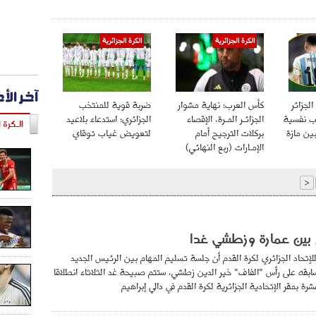
الكرة الجزائرية
الكرة الجزائرية
آخر الأ
 2026 – الجزائر
كأس العرب: نهاية مشوار
ضربة قوية للمنتخب
رب نفسية
الجزائـر المـرة، الإقصاء
الجزائري: استدعاء بلاعيد
الـكرة ا
ين مازة
بركلات الترجيح أمام
لتعويض غياب توقاي
الإمـارات (ربع النهائي)
<
 بين عمارة وزطشي غدا
للإتحاد الجزائري لكرة القدم أن جلسة تسليم المهام بين الرئيس الجديد
بقه على رأس "الفاف" خير الدين زطشي، ستتم صبيحة غد الثلاثاء انطلاقا
رة بمقر الإتحادية الجزائرية لكرة القدم في دالي إبراهيم