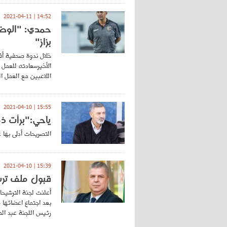
14:52 | 2021-04-11
حمدي: "الوضع
بزاز"
خلال ندوة صحفية أقا
الأخيرسعادته للعمل
اللاعبين مع العمل ا
15:55 | 2021-04-10
ياحي:"برأت ذم
التصريحات أدلى بها 
15:39 | 2021-04-10
قبول ملف ترش
أعلنت لجنة الترشيحا
بعد اجتماع اعضائها
رئيس اللجنة عبد الم