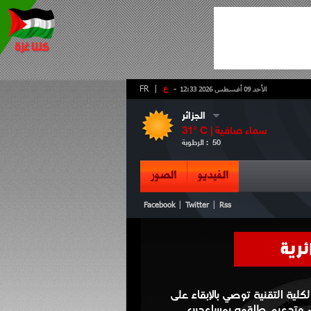
-
ع
|
FR
الأحد 09 أغسطس 2026 12:33
الجزائر
سماء صافية
° C |
31
50
الرطوبة :
الفيديو
الصور
|
|
Facebook
Twitter
Rss
ئرية
لكلية التقنية توصي بالإبقاء على
 وتدعيم طاقمه بمساعدين