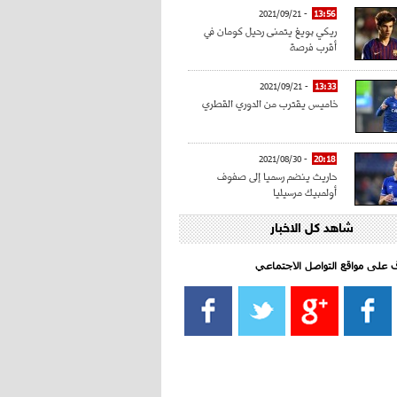
- 2021/09/21
13:56
ريكي بويغ يتمنى رحيل كومان في
أقرب فرصة
- 2021/09/21
13:33
خاميس يقترب من الدوري القطري
- 2021/08/30
20:18
حاريث ينضم رسميا إلى صفوف
أولمبيك مرسيليا
شاهد كل الاخبار
- 2021/08/15
15:39
كراوتش:"سانشو صفقة الموسم في
كل الدوريات"
اف على مواقع التواصل الاجتماعي‎
- 2021/08/15
13:40
يوفيتش يعرض خدماته على الإنتير
- 2021/08/15
13:16
أليغري: "الدفاع أبرز مشكلة تواجهنا