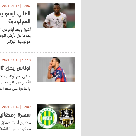
17:57 | 2021-04-17
الغاني إيسو 
المولودية
أخيرا وبعد أيام من
بعدما حل بأرض الوط
مولودية الجزائر
17:18 | 2021-04-15
أوناس يحل ثال
حظي آدم أوناس بثناء
الأخير من التواجد في
والقادرة على دعم الد
17:09 | 2021-04-15
سهرة رمضانية 
ستكون أنظار عشاق ا
سيكون مسرحا للقمة ا