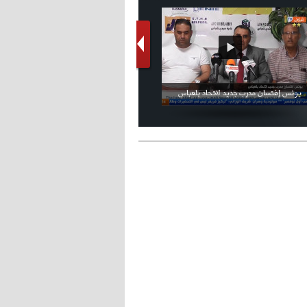
فيديو الإعلان الرسمي عن شعار بطولة كأس
ملال يمثل أمام لجنة الانضباط ويؤكد
العالم FIFA قطر 2022
ثقته في إلغاء العقوبات