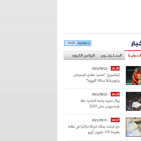
خبار
لـدوليـة
المحـتـرفــون
البرنامج الكروي
- 2021/09/22
16:30
إيفنبيرغ: "تمديد عقدي كيميتش
وغوريتزكا رسالة لأوروبا"
- 2021/09/22
16:20
ريال مدريد يتجه لتجديد عقد
فينسيوس حتى 2027
- 2021/09/21
14:07
دي ليخت يملك شرطا جزائيا في عقده
بقيمة 150 مليون أورو