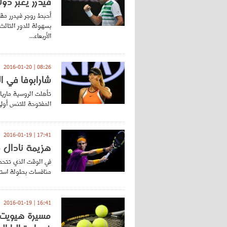
فيدرر يعبر دولغوبولوف‭ ‬الى الدور الث
بسهولة للدور الثالث
الأربعاء...
08:26 | 2016-01-20
شارابوفا في ال
تأهلت الروسية ماريا
المفتوحة للتنس أولى ا
17:41 | 2016-01-19
هزيمة نادال 
في الوقت الذي تتحدث
منافسات بطولة استرا
16:41 | 2016-01-19
مسيرة هيويت 