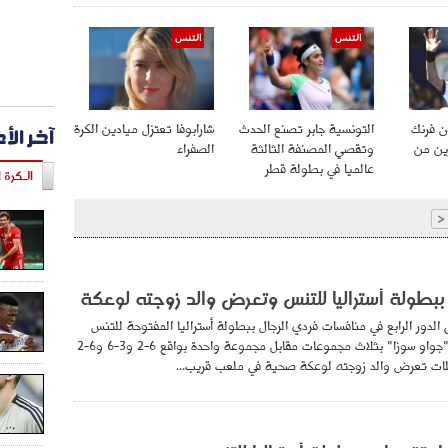
التنس
التنس
آخر الأ
ن فرنك
التونسية جابر تصنع الحدث
شارابوفا تعتزل ميادين الكرة
ين من
وتقصي المصنفة الثالثة
الصفراء
عالميا في بطولة قطر
الـكرة ا
<
بطولة أستراليا للتنس وتعرض والد زوجته لوعكة
 الدور الرابع في منافسات فردي الرجال ببطولة أستراليا المفتوحة للتنس
بفوزه على البرتغالي "جواو سوزا" بثلاث مجموعات مقابل مجموعة واحدة بواقع 6-2 و3-6 و6-2