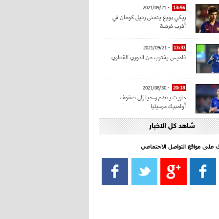
- 2021/09/21
13:56
ريكي بويغ يتمنى رحيل كومان في
أقرب فرصة
- 2021/09/21
13:33
خاميس يقترب من الدوري القطري
- 2021/08/30
20:18
حاريث ينضم رسميا إلى صفوف
أولمبيك مرسيليا
شاهد كل الاخبار
- 2021/08/15
15:39
كراوتش:"سانشو صفقة الموسم في
كل الدوريات"
اف على مواقع التواصل الاجتماعي‎
- 2021/08/15
13:40
يوفيتش يعرض خدماته على الإنتير
- 2021/08/15
13:16
أليغري: "الدفاع أبرز مشكلة تواجهنا