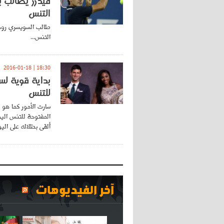
فيدرر يطالب 
التنس
طالب السويسري روجر
التنس...
18:30 | 2016-01-18
بداية قوية لس
للتنس
سارت الأمور كما هو 
المفتوحة للتنس اليو
ألقى بظلاله على اليوم
آخر الفيديوهات