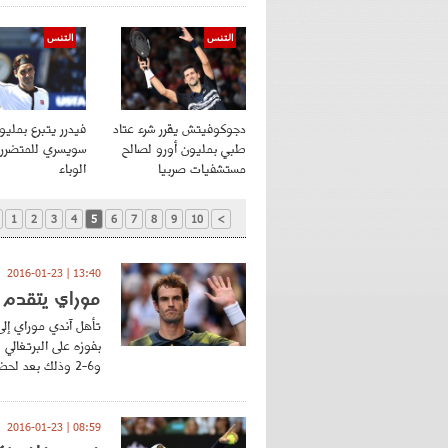
التنس
التنس
دجوكوفيتش يقرر شرء عتاد
فيدرر يتبرع بمليو
طبي بمليون أورو لصالح
سويسري للمتضرر
مستشفيات صربيا
الوباء
1
2
3
4
5
6
7
8
9
10
>
13:40 | 2016-01-23
موراي يتقدم ب
تأهل آندي موراي إلى
و6-2 وذلك بعد لحظات تعرض والد زوجته لوعكة صحية في ملعب قريب...
08:59 | 2016-01-23