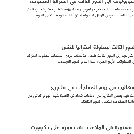
الث في أستراليا المفتوحة
أحبط روجر فيدرر مقاومة بسيطة من الكسندر دولغوبولوف ليهزمه 6-3 و7-5 و6-1 ويتأهل
 في منافسات فردي الرجال لبطولة استراليا المفتوحة للتنس اليوم
دور الثالث لبطولة استراليا للتنس
 شارابوفا إلى الدور الثالث ضمن منافسات فردي السيدات لبطولة استراليا
لبطولات الأربع الكبرى لهذا العام اليوم الأربعاء...
وهاليب في يوم المفاجآت في ملبورن
 فيه بعض التقارير عن إدعاءات فساد في اللعبة شهد اليوم الثاني من
ليا المفتوحة للتنس اليوم الثلاثاء
مستمرة في الملاعب عقب فوزه على دكوورث