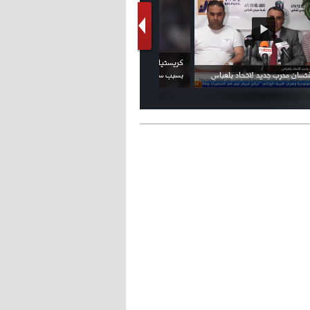
فيديو الإعلان الرسمي عن شعار بطولة كأس
ملال يمثل أمام لجنة الانضباط ويؤكد
العالم FIFA قطر 2022
ثقته في إلغاء العقوبات