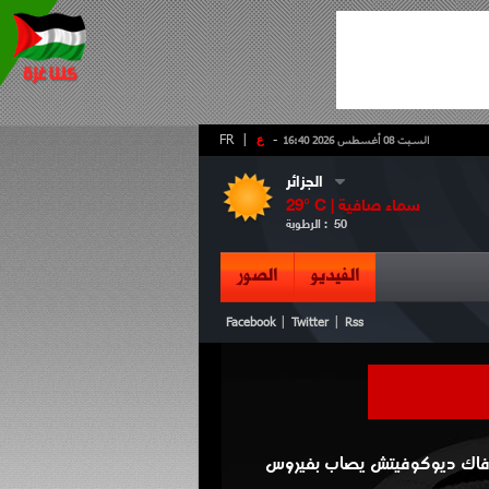
-
ع
|
FR
السبت 08 أغسطس 2026 16:40
الجزائر
سماء صافية
° C |
29
50
الرطوبة :
الفيديو
الصور
|
|
Facebook
Twitter
Rss
فاك ديوكوفيتش يصاب بفيروس