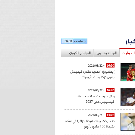
خبار
لـدوليـة
المحـتـرفــون
البرنامج الكروي
- 2021/09/22
16:30
إيفنبيرغ: "تمديد عقدي كيميتش
وغوريتزكا رسالة لأوروبا"
- 2021/09/22
16:20
ريال مدريد يتجه لتجديد عقد
فينسيوس حتى 2027
- 2021/09/21
14:07
دي ليخت يملك شرطا جزائيا في عقده
بقيمة 150 مليون أورو