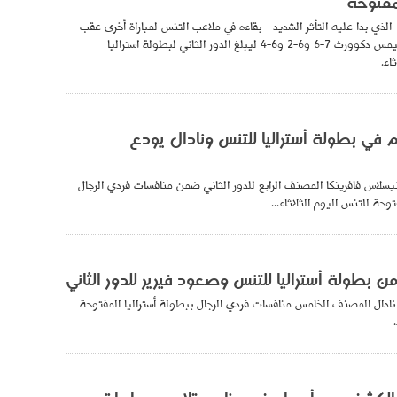
لمفتوحة
لذي بدا عليه التأثر الشديد - بقاءه في ملاعب التنس لمباراة أخرى عقب
فوزه على مواطنه جيمس دكوورث 7-6 و6-2 و6-4 ليبلغ الدور الثاني لبطولة استراليا
اء.
م في بطولة أستراليا للتنس ونادال يودع
سلاس فافرينكا المصنف الرابع للدور الثاني ضمن منافسات فردي الرجال
توحة للتنس اليوم الثلاثاء...
ن بطولة أستراليا للتنس وصعود فيرير للدور الثاني
 نادال المصنف الخامس منافسات فردي الرجال ببطولة أستراليا المفتوحة