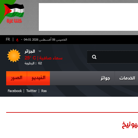
-
ع
|
FR
الخميس 06 أغسطس 2026 04:01
الجزائر
سماء صافية
° C |
25
62
الرطوبة :
الفيديو
الصور
الخدمات
جوائز
|
|
Facebook
Twitter
Rss
يونيخ