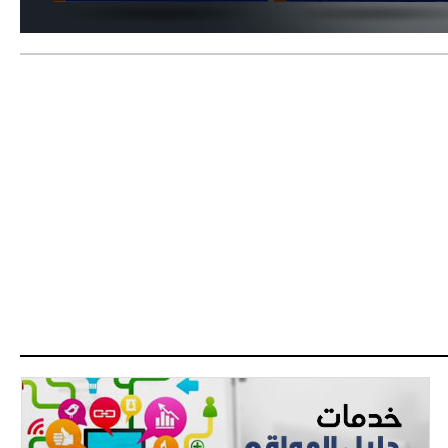
دزيكو يُصر على راتب شهر جويلية
ويعرقل انتقاله إلى الإنتير
- 2021/08/15
12:43
لوبيز(رئيس بوردو): "صفقة عدلي مع
ميلان في الطريق الصحيح"
- 2021/08/09
12:54
كاسانو:"لوكاكو في تشيلسي؟ سيذهب
من أجل المال"
- 2021/08/09
12:48
رئيس الإنتير يمنح موافقته لبيع
لوتارو
- 2021/08/04
15:10
اجتماع حاسم لإدارة ميلان مع نظيرتها
من الريال للفصل في صفقة إيسكو
- 2021/08/04
14:50
البياسجي عرض على مبابي راتبا خياليا