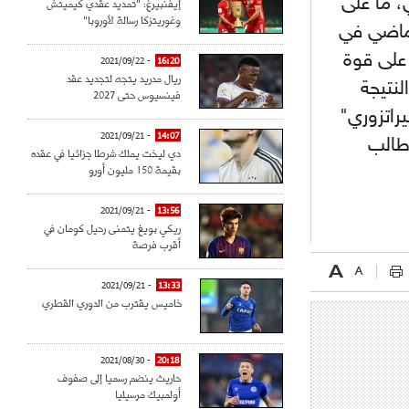
، ما على
إيفنبيرغ: "تمديد عقدي كيميتش
وغوريتزكا رسالة لأوروبا"
الماضي في
 على قوة
- 2021/09/22
16:20
ريال مدريد يتجه لتجديد عقد
لنتيجة
فينسيوس حتى 2027
راتزوري"
- 2021/09/21
14:07
 طالب
دي ليخت يملك شرطا جزائيا في عقده
بقيمة 150 مليون أورو
- 2021/09/21
13:56
ريكي بويغ يتمنى رحيل كومان في
أقرب فرصة
- 2021/09/21
13:33
خاميس يقترب من الدوري القطري
- 2021/08/30
20:18
حاريث ينضم رسميا إلى صفوف
أولمبيك مرسيليا