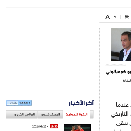
يو كومبانوني
لمقالة
آخر الأخبار
عندما
التاريخي
الـكرة الـدوليـة
المحـتـرفــون
البرنامج الكروي
 يبقى
- 2021/09/22
16:30