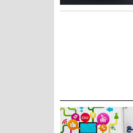
- 2021/08/15
12:47
دزيكو يُصر على راتب شهر جويلية
ويعرقل انتقاله إلى الإنتير
- 2021/08/15
12:43
لوبيز(رئيس بوردو): "صفقة عدلي مع
ميلان في الطريق الصحيح"
- 2021/08/09
12:54
كاسانو:"لوكاكو في تشيلسي؟ سيذهب
من أجل المال"
- 2021/08/09
12:48
رئيس الإنتير يمنح موافقته لبيع
لوتارو
- 2021/08/04
15:10
اجتماع حاسم لإدارة ميلان مع نظيرتها
من الريال للفصل في صفقة إيسكو
- 2021/08/04
14:50
البياسجي عرض على مبابي راتبا خياليا