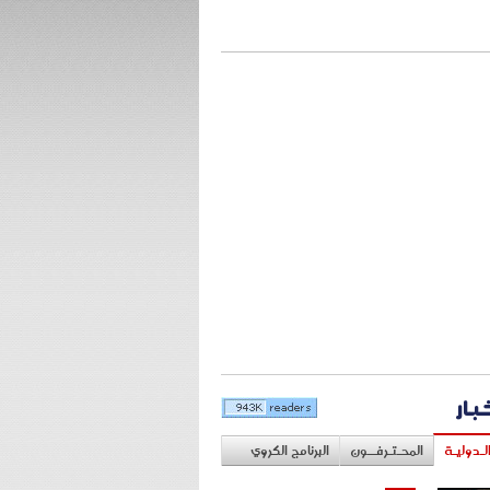
خبار
لـدوليـة
المحـتـرفــون
البرنامج الكروي