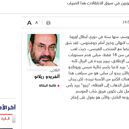
طلوبين في سوق الانتقالات هذا الصيف
وناكو هذا الموسم، منها ستة في دوري أبطال أوروبا
ف النهائي وخرج أمام جوفنتوس، لقد شق
وأيضا مع المنتخب الفرنسي، حيث لعب
أمام إنجلترا مباراة كاملة وكل هذا وهو لا يزال في سن 18 فقط، مبابي قدم مستويات
الإطلاق، بيريز يريده في الريال لأنه
يريد لاعبا يكسر ثنائية ميسي ورونالدو
الكاتب
 والآن يبدو أن مبابي هو من سيلعب هذا
ألفريدو ريلانو
ناك الكثير من الأندية تريده، لكن زيدان
الذهاب إلى العطلة، "زيزو" يريد رأس
قائمة المقالة
عمل على تكوين فريق شاب الموسم
عه الناجح، والآن هو يعول على إنجاح
آخر الأ
الـكرة ا