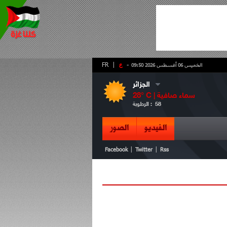
-
ع
|
FR
الخميس 06 أغسطس 2026 09:50
الجزائر
سماء صافية
° C |
28
58
الرطوبة :
الفيديو
الصور
|
|
Facebook
Twitter
Rss