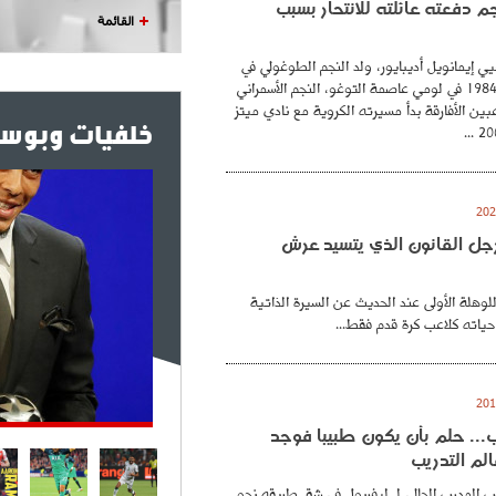
نجم دفعته عائلته للانتحار بسبب
القائمة
ي إيمانويل أديبايور، ولد النجم الطوغولي في
26 فيفري عام 1984 في لومي عاصمة التوغو، النجم الأسمراني
بين الأفارقة بدأ مسيرته الكروية مع نادي ميتز
خلفيات وبوست
. رجل القانون الذي يتسيد عرش
للوهلة الأولى عند الحديث عن السيرة الذاتية
حياته كلاعب كرة قدم فقط...
.. حلم بأن يكون طبيبا فوجد
لم التدريب
 المدرب الحالي لـ ليفربول في شق طريقه نحو