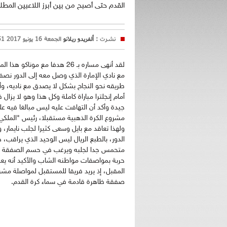
القدم حتى أصبح من بين أبرز اللاعبين الم
نشرت :
ألفريدو ريلانو
الجمعة 16 يونيو 2017 14:51
لقد أنهى مساره بـ 26 هدفا مع م
مع نادي الإمارة الذي وصل معه إلى الدور نص
طريقه نحو النجاح بشكل لا يصدق مع ناديه، 
جيدة وأكد أن التهافت عليه ليس مبالغا فيه على 
مشروع الكرة الذهبية مستقبلا، رئيس "الملكي" 
ولهذا تعاقد مع بايل وسعى كثيرا لجلب نايمار،
الدور، بالطبع الريال ليس الوحيد الذي يراقب، ه
متحمس جدا لجلبه ويرغب في حسم الصفقة قبل 
حربة بمواصفات مواطنه الشاب والأكيد أنه ي
المقبل، إذ يريد فريقا للمستقبل لمواصلة مشرو
صفقة ظاهرة قادمة في سماء كرة القدم.