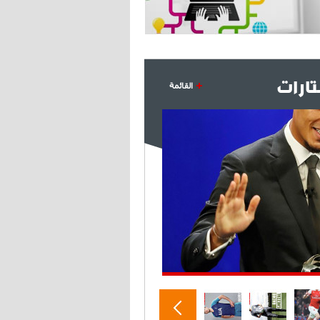
- 2021/07/27
14:42
أوهارا: "محرز، فودن ودي بروين..
ثلاثي من نار"
ارات
القائمة
- 2021/07/25
18:30
لوكاتيلي يؤكد نيته في الانتقال إلى
جوفنتوس عبر تويتر!
- 2021/07/25
18:10
أنشيلوتي يصر على جلب كيليني
وقدوم الإيطالي يقترب