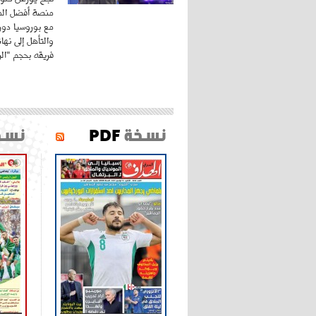
منصة أفضل المد
مع بوروسيا دورت
والتأهل إلى نه
فريقه بحجم "الري
نسخة
PDF
نسخ