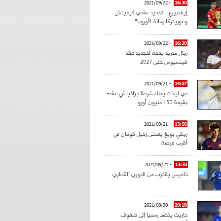
- 2021/09/22
16:30
إيفنبيرغ: "تمديد عقدي كيميتش
وغوريتزكا رسالة لأوروبا"
- 2021/09/22
16:20
ريال مدريد يتجه لتجديد عقد
فينسيوس حتى 2027
- 2021/09/21
14:07
دي ليخت يملك شرطا جزائيا في عقده
بقيمة 150 مليون أورو
- 2021/09/21
13:56
ريكي بويغ يتمنى رحيل كومان في
أقرب فرصة
- 2021/09/21
13:33
خاميس يقترب من الدوري القطري
- 2021/08/30
20:18
حاريث ينضم رسميا إلى صفوف