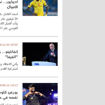
أديبايور... 
الأموال
اسمه الكامل، شي
وأحد أفضل اللاع
الفرنسي عام 2001 ...
07:57 | 2020-11-24
إنفانتينو..
"الفيفا"
يأتي الاعتقاد و
لنجم كرة القدم 
23:17 | 2019-09-13
يورغن كلوب.
نفسه في عا
نجح يورغن كلوب