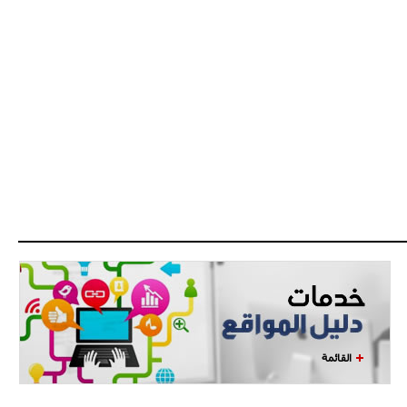
اجتماع حاسم لإدارة ميلان مع نظيرتها
من الريال للفصل في صفقة إيسكو
- 2021/08/04
14:50
البياسجي عرض على مبابي راتبا خياليا
- 2021/07/27
14:42
أوهارا: "محرز، فودن ودي بروين..
ثلاثي من نار"
- 2021/07/25
18:30
لوكاتيلي يؤكد نيته في الانتقال إلى
جوفنتوس عبر تويتر!
- 2021/07/25
18:10
أنشيلوتي يصر على جلب كيليني
وقدوم الإيطالي يقترب
القائمة