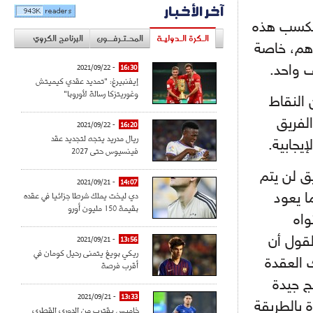
آخر الأخبار
 ولكسب هذه
الـكرة الـدوليـة
المحـتـرفــون
البرنامج الكروي
أهم، خاصة
ف واحد.
16:30
- 2021/09/22
إيفنبيرغ: "تمديد عقدي كيميتش
وغوريتزكا رسالة لأوروبا"
 النقاط
لفريق
- 2021/09/22
16:20
ريال مدريد يتجه لتجديد عقد
يجابية.
فينسيوس حتى 2027
يق لن يتم
- 2021/09/21
14:07
دي ليخت يملك شرطا جزائيا في عقده
ا يعود
بقيمة 150 مليون أورو
واه
لقول أن
- 2021/09/21
13:56
ريكي بويغ يتمنى رحيل كومان في
 العقدة
أقرب فرصة
ج جيدة
- 2021/09/21
13:33
 بالطريقة
خاميس يقترب من الدوري القطري