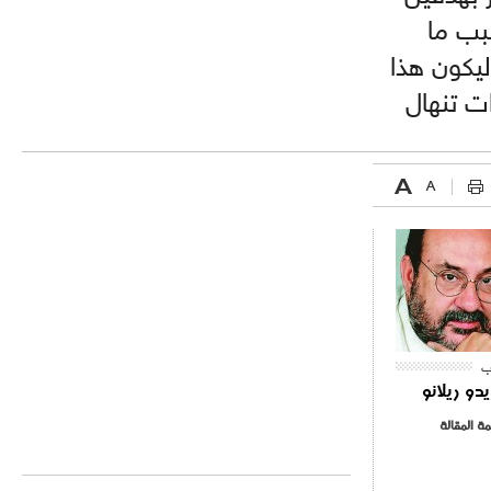
بب ما
يكون هذا
ات تنهال
ب
يدو ريلانو
مة المقالة