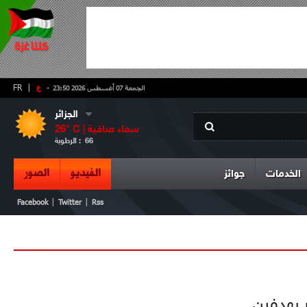
-
ع
|
FR
الجمعة 07 أغسطس 2026 23:50
الجزائر
سماء صافية
° C |
26
66
الرطوبة :
الفيديو
الصور
الخدمات
جوائز
|
|
Facebook
Twitter
Rss
ر بهدفين