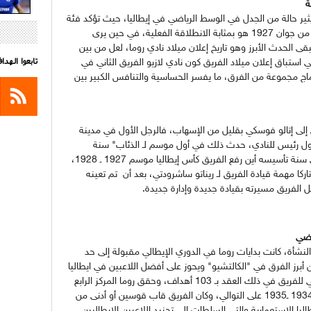
ة
ثير حالة من الجدل في الوسط الرياضي في إيطاليا، حيث تؤكد فئة
من العارفين بشؤون وخبايا الدوري أن تاريخ 22 من جوان 1927 هو بمثابة الانطلاقة الفعلية، في حين يرى
ت السنة يبقى الحدث الأبرز وهو تاريخ إعلان ميلاد نادي روما، لعل من بين
تابعوا الهد
ستباق إعلان ميلاد الفريق كون نادي لازيو الفريق الثاني في
دماج مجموعة من الفرق، ما يفسر الحساسية والتنافس الكبير بين
إلى إتالو فوسكي بقليل من الإسهاب، فالرجل الأول في مدينة
ول رئيس للنادي، حدث ذلك في أول موسم لـ الذئاب" سنة
1927، واستطاع قيادته للتتويج بأول ألقابه في سنة تأسيسه أين رفع الفريق كأس إيطاليا موسم 1927 ـ 1928،
ركا مهمة قيادة الفريق لـ ريناتو ساشرودتي، بعد أن تم تعينه
ل الفريق مسيرته بقيادة جديدة وإدارة جديدة.
اضي
نشأة، كانت بدايات روما في الدوري الإيطالي مقبولة إلى حد
برز الفرق في "الكالتشيو" ويحوز على أفضل اللاعبين في ايطاليا
آنذاك، على غرار رودولفو فولك الهداف التاريخي للفريق في ذلك العقد بـ 103 أهداف، وحقق روما المركز الرابع
الخامس على التوالي موسمي 1933ـ 1943 / 1934 ـ1935 على التوالي، وكان الفريق قاب قوسين أو أدنى من
ليا الاستعمارية والتي السلطات إلى تجنيد اللاعبين الإيطاليين