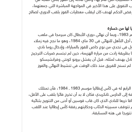
توس عقب التفوق على هذا الأخير في المواجهة المباشرة التي جمعتهما،
بب رفض الحكم لهدف كان ليقلب معطيات الفوز بلقب الدوري لصالح
ا لها من خسارة
نجحت الذئاب في ضمان مشاركة أوروبية موسم 1983، وبما أن نهائي دوري الأبطال كان مبرمجا في ملعب
الأولمبيكو، فقد أعطى دفعة قوية للاعبين من أجل التأهل للنهائي في 30 ماي 1984، وهو ما نجح فيه زملاء
 في تحدي من نوع خاص للفوز بالمباراة، وإدخال روما نادي
ا بطريقة زادت من مرارة الهزيمة، حين لم تبتسم ضربات الترجيح
بتعادل بهدف لمثله، قبل أن يفشل برونو كونتي وفرانشيسكو
لم تسنح للفريق منذ ذلك الوقت في تنشيط النهائي والفوز
توج الفريق أداءه الرائع طيلة الموسم بلقب هو الرابع له في كأس إيطاليا موسم 1983 ـ 1984، فأن تمتلك
 إلى الحارس تانكريدي فكان لا بد أن تخرج فائزا بلقب على الأقل،
 ذريعا للنادي الذي كان قاب قوسين أو أدنى من التتويج بثنائية
م تتوقف مسيرته الذئاب وحكايتهم رفقة كأس إيطاليا عند اللقب
 تتويجا في هته المسابقة.