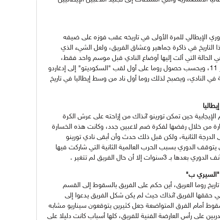
يفوز بالدوري الإيطالي للمرة الأولى في تاريخه عقب فوزه على ضيفه
ا التاريخ في ذاكرة جماهير وعشاق الفريق، ولعل الشيء الذي
 الحالة التي ألت إليها أوضاع النادي قبل موسم واحد فقط،
حيث كان النادي يصارع على البقاء واحتل المركز 11، ويحسب حصول روما على أول لقب "السكوديتو" إلى إدغاردو
ة في النادي، ويصبح لذلك روما أول ناد من وسط إيطاليا في تاريخ
يطاليا
إيجابية حين تمكن تورينو آنذاك من إزاحته على عرش الكرة
إدارة من خلال رفضها لفكرة ضم لاعبين جدد، وكانت هذه الخسارة
الدرجة الثانية، ولكن قبل ذلك حدث وأن أبقى نادي تورينو
 الدوري منذ موسم 1943 قبل أن يتوقف الدوري بسبب الحرب العالمية الثانية التي شاركت فيها
 إلا أن حال الفريق لم تتغير .
 "السيري ب"
19 أسوء ذكرى في تاريخ روما العريق، أين حكم على الفريق بالسقوط إلى القسم
ي حققها الفريق آنذاك حيث لم يكن شكل الفريق يدعوا إلى
خسارة 11 مباراة وبنتيجة 1 ـ 0، والسقوط أمام الفرق المتواضعة جعل كثيرين يتوقعون سيناريو مشابه
بين على رأس العارضة الفنية للفريق، كلها أسباب كانت دليلا على