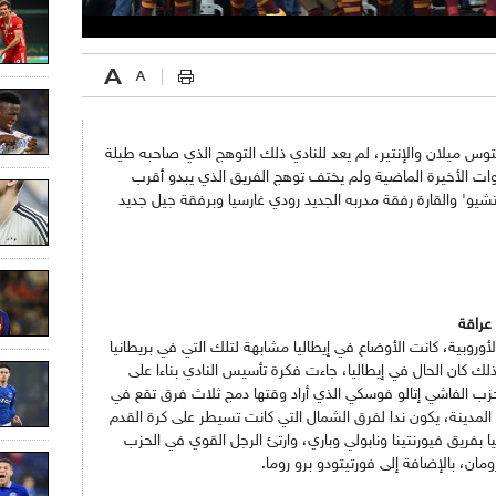
توس ميلان والإنتير، لم يعد للنادي ذلك التوهج الذي صاحبه طيلة
وات الأخيرة الماضية ولم يختف توهج الفريق الذي يبدو أقرب
لتشيو' والقارة رفقة مدربه الجديد رودي غارسيا وبرفقة جيل جديد
 عراقة
لأوروبية، كانت الأوضاع في إيطاليا مشابهة لتلك التي في بريطانيا
ذلك كان الحال في إيطاليا، جاءت فكرة تأسيس النادي بناءا على
 للحزب الفاشي إتالو فوسكي الذي أراد وقتها دمج ثلاث فرق تقع في
 المدينة، يكون ندا لفرق الشمال التي كانت تسيطر على كرة القدم
يا بفريق فيورنتينا ونابولي وباري، وارتئ الرجل القوي في الحزب
مان، بالإضافة إلى فورتيتودو برو روما.