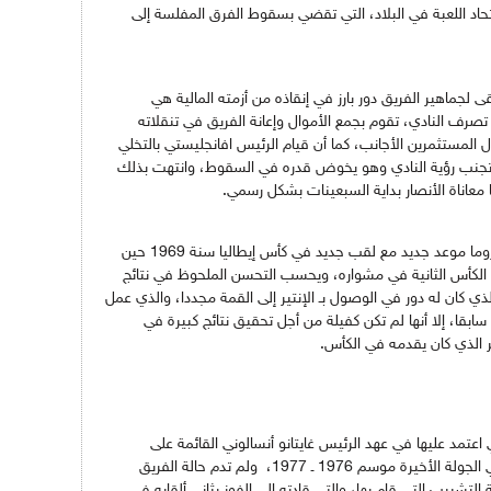
اد اللعبة في البلاد، التي تقضي بسقوط الفرق المفلسة إلى
جماهير الفريق دور بارز في إنقاذه من أزمته المالية هي
 تصرف النادي، تقوم بجمع الأموال وإعانة الفريق في تنقلاته
 سنة 1965، أي قبل دخول المستثمرين الأجانب، كما أن قيام الرئيس افانجليستي بالتخلي
ل تجنب رؤية النادي وهو يخوض قدره في السقوط، وانتهت بذلك
 معاناة الأنصار بداية السبعينات بشكل رسمي.
ولأن الأبطال يخرجون من رحم المعاناة، كان لـ روما موعد جديد مع لقب جديد في كأس إيطاليا سنة 1969 حين
ف الكأس الثانية في مشواره، ويحسب التحسن الملحوظ في نتائج
لذي كان له دور في الوصول بـ الإنتير إلى القمة مجددا، والذي عمل
ابقا، إلا أنها لم تكن كفيلة من أجل تحقيق نتائج كبيرة في
ير الذي كان يقدمه في الكأس.
 اعتمد عليها في عهد الرئيس غايتانو أنسالوني القائمة على
الاعتماد على الشباب حيث نجا من السقوط في الجولة الأخيرة موسم 1976 ـ 1977، ولم تدم حالة الفريق
لتشبيب التي قام بها، والتي قادته إلى الفوز بثاني ألقابه في