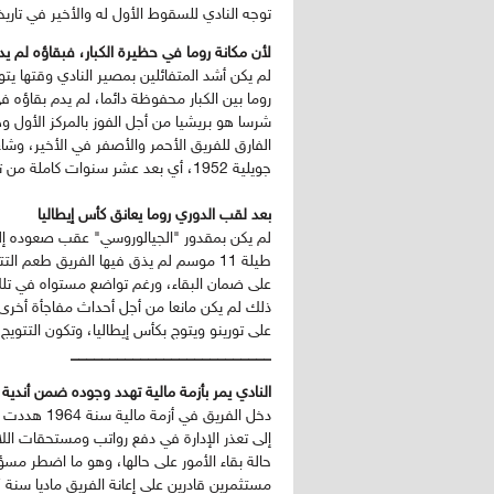
توجه النادي للسقوط الأول له والأخير في تاريخ
لأن مكانة روما في حظيرة الكبار، فبقاؤه لم يد
لم يكن أشد المتفائلين بمصير النادي وقتها ي
روما بين الكبار محفوظة دائما، لم يدم بقاؤ
شرسا هو بريشيا من أجل الفوز بالمركز الأول
جويلية 1952، أي بعد عشر سنوات كاملة من تحقيقه للقب الدوري الإيطالي.
بعد لقب الدوري روما يعانق كأس إيطاليا
لم يكن بمقدور "الجيالوروسي" عقب صعوده إلى 
طيلة 11 موسم لم يذق فيها الفريق طعم ا
ذلك لم يكن مانعا من أجل أحداث مفاجأة أخرى،
على تورينو ويتوج بكأس إيطاليا، وتكون التتويج تمهيدا للحصول ع
__________________________
النادي يمر بأزمة مالية تهدد وجوده ضمن أندية 
دخل الفريق 
إلى تعذر الإدارة في دفع رواتب ومستحقات الل
حالة بقاء الأمور على حالها، وهو ما اضطر م