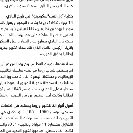
حرم النادي من التألق لمدة 5 سنوات أخرى.
حكاية أول لقب"سكوديتو" في تاريخ النادي
14 جوان 1942، روما يفاجئ الجميع و
مودينا بهدفين نظيفين، كانا كفيلين بترسيخ هذ
أضفى عنصر المفاجأة على فوز روما باللقب، هي
باتزيني رئيس النادي الذي قاد حملة تغيير جذري
إيطاليا يحقق الدوري.
سنة بعدها، تورينو العظيم يزيح روما من عرش إ
لم يستطع شباب روما مواصلة سلسلة نتائجهم ال
الإيطالية، ومستغلا الهفوة التي قامت بها ال
بمثابة بداية سقطة مدوية للفريق لسقوطه إلى 
سيطرته على
ايطاليا وكانت أحد المتضررين من الحرب، واستأنف الدوري بعدها بـ 3سنوات
أفول أنوار الكالتشيو وروما يسقط في ظلمات
سيبقى موسم 1950 ـ 51
الثاني، وذلك بسبب المستويات السيئة جدا الت
التفاؤل ف
لذلك الذي حصل، صاحبها تغيير العديد من المدر