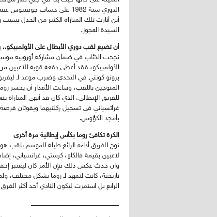
الدوري سنة 1982 على حساب جوفن
أين أثارت تلك المباراة الكثير من الجدل بس
السيدة العجوز.
أن تضيع لقب دوري الأبطال على الأولمبيكو.. ي
برونو كونتي في التحدي وضرب موعد لـ ليفربول
المتوجين باللقب، وشاءت الأقدار أن يخسر روم
للفريق الإيطالي، الذي كان قد أنهى المباراة 
غراتسياني في تسجيل ركلتيهما ويفوتان فرصة 
بأمجد الكؤوس.
الكرة تكافئ روما بكأس إيطالية مرة أخرى
لاعبين بقيمة فالكاو، كرستي، غراتسياني، إضافة
وان حدث عكس ذلك فإن الأمر كان ليعتبر إخفاقا
تاريخية، كانت لتمهد لـ روما بشكل مختلف، ول
الرابع بل استمرت ليكون النادي أحد أكثر الفرق
__________________________