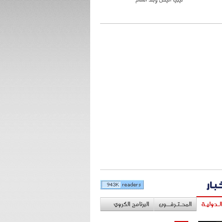
خبار
لـدوليـة
المحـتـرفــون
البرنامج الكروي