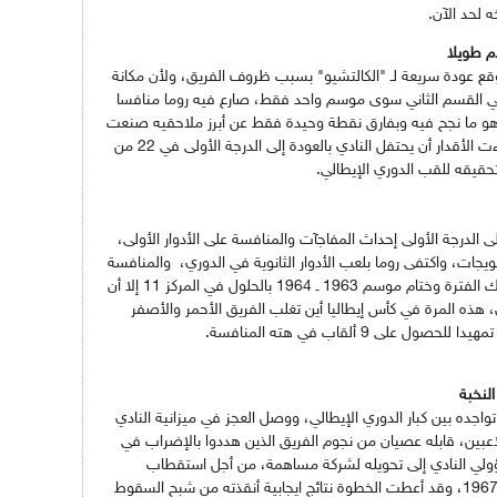
ه لحد الآن.
م طويلا
توقع عودة سريعة لـ "الكالتشيو" بسبب ظروف الفريق، ولأن مكانة
ه في القسم الثاني سوى موسم واحد فقط، صارع فيه روما منافسا
 وهو ما نجح فيه وبفارق نقطة وحيدة فقط عن أبرز ملاحقيه صنعت
الفارق للفريق الأحمر والأصفر في الأخير، وشاءت الأقدار أن يحتفل النادي بالعودة إلى الدرجة الأولى في 22 من
الدرجة الأولى إحداث المفاجآت والمنافسة على الأدوار الأولى،
لتتويجات، واكتفى روما بلعب الأدوار الثانوية في الدوري، والمنافسة
على ضمان البقاء، ورغم تواضع مستواه في تلك الفترة وختام موسم 1963 ـ 1964 بالحلول في المركز 11 إلا أن
 هذه المرة في كأس إيطاليا أين تغلب الفريق الأحمر والأصفر
لى 9 ألقاب في هته المنافسة.
النخبة
في أزمة مالية سنة 1964 هددت تواجده بين كبار الدوري الإيطالي، ووصل العجز في ميزانية النادي
اعبين، قابله عصيان من نجوم الفريق الذين هددوا بالإضراب في
سؤولي النادي إلى تحويله لشركة مساهمة، من أجل استقطاب
مستثمرين قادرين على إعانة الفريق ماديا سنة 1967، وقد أعطت الخطوة نتائج ايجابية أنقذته من شبح السقوط