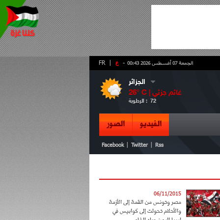
-
ع
|
FR
الجمعة 07 أغسطس 2026 00:43
الجزائر
غائم جزئي
° C |
26
72
الرطوبة :
الفيديو
الصور
|
|
Facebook
Twitter
Rss
06/11/2015
مصر وتونس من القمة إلى الأزمة
والأحلام تحولت إلى كوابيس في
ليبيا اليمن وبلد الشام