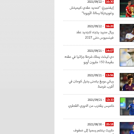
- 2021/09/22
16:30
إيفنبيرغ: "تمديد عقدي كيميتش
وغوريتزكا رسالة لأوروبا"
- 2021/09/22
16:20
ريال مدريد يتجه لتجديد عقد
فينسيوس حتى 2027
- 2021/09/21
14:07
دي ليخت يملك شرطا جزائيا في عقده
بقيمة 150 مليون أورو
- 2021/09/21
13:56
ريكي بويغ يتمنى رحيل كومان في
أقرب فرصة
- 2021/09/21
13:33
خاميس يقترب من الدوري القطري
- 2021/08/30
20:18
حاريث ينضم رسميا إلى صفوف