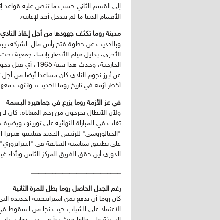
إلى القسم الثاني حسب ما تنص عليه قواعد إتح
الأقسام الدنيا ما لم يتدخل أحد لإعانته.
مدينة روما تكثف جهودها من أجل إنقاذ النادي
وبالحديث عن خطوة فتح رأس مال للشركة، يبقى ل
الأخرى، بدليل قيام الأنصار بإنشاء جمعية تحت
الخارجية، وحدث هذا
عن أبرز نجوم النادي كان مساعدا أيضا من أج
أخطر أزمة في تاريخ روما الحديث، وانتهت معها
في عز الأزمة روما يزرع في جماهيره البسمة
تغلب في المباراة النهائية على تورينو، ويضي
"الجيالوروسي" للرئيس الجديد هيلينيو هيريرا ا
على تطبيق سياسته السابقة في "النيراتزوري" س
الدوري أين حقق الفريق المركز الثامن وبأداء غ
__________________________
رغم الجدل الحاصل روما بطل للمرة الثانية
كان روما أن يدفع ثمن استراتيجيته الجديدة التي
السيئة على حالها حيث بدأ في جني ثمار سياسة ا