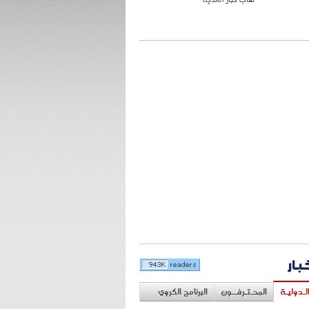
خبار
لـدوليـة
المحـتـرفــون
البرنامج الكروي