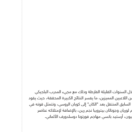
ال السنوات القليلة الفارطة وذلك مع مجيء المدرب البلجيكي
لاعبين المميزين، ما يفسر النتائج الكبيرة المحققة، حيث يقود
السابق المنتقل بعد "الكان" إلى كوبان الروسي، وتتمثل قوته في
وريان وجوناثان بيترويبا نجم ريـن، بالإضافة لإمتلاكه عناصر
ون، أرستيد بانسي مهاجم فورتونا دوسلدورف الألماني.