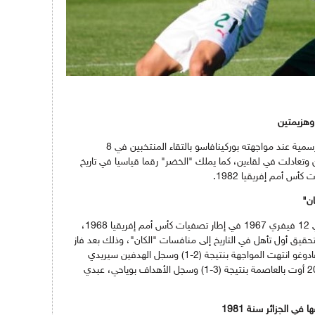
يعود التفوق للمنتخب الوطني في المواعيد الرسمية عند مواجهته بوركينافاسو بالتقاء المنتخبين في 8
ات، انهزمت مرتين وتعادلت في لقاءين، كما يملك "الخضر" رقما قياسيا في تاريخ
ان"
لعبت أول مواجهة بين الجزائر وبوركينافاسو في 12 فيفري 1967 في إطار تصفيات كأس أمم إفريقيا 1968،
تحقيق أول تأهل في التاريخ إلى منافسات "الكان"، وذلك بعد فاز
المنتخب الوطني ذهابا وإيابا، في الذهاب بـ واغادوغو انتهت المواجهة بنتيجة (2-1) وسجل الهدفين سيريدي
ولالماس، بينما انتهت مواجهة الإياب بملعب 20 أوت بالعاصمة بنتيجة (3-1) وسجل الأهداف بوياحي، عبدي
في الجزائر سنة 1981