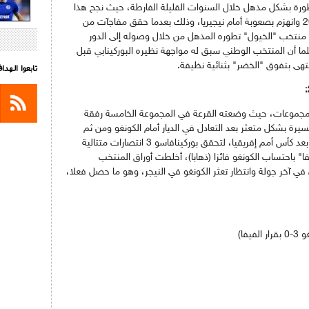
طورة بشكل مذهل خلال السنوات القليلة الفارطة، حيث نجح هذا
المنتخب في بلوغ نهائي كأس أمم إفريقيا 2013 وانهزم بصعوبة أمام نيجيريا، وذلك بعدما حقق مفاجآت من
كد منتخب "الخيول" تطوره المذهل من خلال وصوله إلى الدور
ما أن المنتخب الوطني سبق له مواجهة نظيره البوركينابي قبل
تهى بتفوق "الخضر" بثنائية نظيفة.
تابعوا الهد
المجموعات، حيث وضعته القرعة في المجموعة الخامسة رفقة
لمسيرة بشكل متعثر بعد التعادل في الديار أمام الكونغو ومن ثم
الخسارة في الغابون، قبل أن تتحسن الوضعية بعد كأس أمم إفريقيا، لتحقق بوركينافاسو 3 انتصارات متتالية
فيفا" باحتساب الكونغو فائزا (ذهابا)، أخلطت أوراق المنتخب
ن في آخر جولة وانتظار تعثر الكونغو في النيجر، وهو ما حصل فعلا،