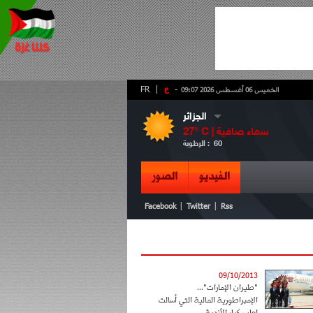
-
ع
|
FR
الخميس 06 أغسطس 2026 09:07
الجزائر
سماء صافية
° C |
27
60
الرطوبة :
الفيديو
الصور
|
|
Facebook
Twitter
Rss
09/10/2013
"طيران الإمارات"...
الإمبراطورية المالية التي أسالت
لعاب كبار الأندية