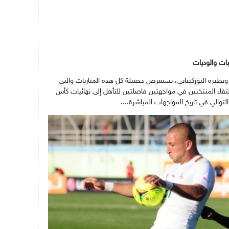
الوطني ونظيره البوركينابي، نستعرض حصيلة كل هذه المباريات والتي
تقاء المنتخبين في مواجهتين فاصلتين للتأهل إلى نهائيات كأس