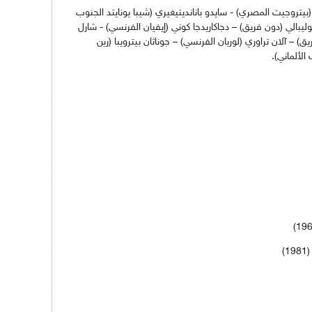
(بيتروجيت المصري) - سايدو بانانديتيغيري (شيبا يونايتد الجنوب
وليبالي (دون فريق) – دجاكاريدجا كوني (إيفيان الفرنسي) - شارل
ق) – آلان تراوري (لوريان الفرنسي) – جوناثان بيترويبا (رين
الألماني).