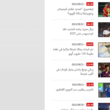
- 2021/09/22
16:30
إيفنبيرغ: "تمديد عقدي كيميتش
وغوريتزكا رسالة لأوروبا"
- 2021/09/22
16:20
ريال مدريد يتجه لتجديد عقد
فينسيوس حتى 2027
- 2021/09/21
14:07
دي ليخت يملك شرطا جزائيا في عقده
بقيمة 150 مليون أورو
- 2021/09/21
13:56
ريكي بويغ يتمنى رحيل كومان في
أقرب فرصة
- 2021/09/21
13:33
خاميس يقترب من الدوري القطري
- 2021/08/30
20:18
حاريث ينضم رسميا إلى صفوف