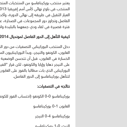
يعتبر منتخب بوركينافاسو من المنتخبات المت
العيار الثقيل في طريقه إلى نهائي الدورة، وأ
الفاصل وتجاوز دور المجموعات في الصدارة، عل
فترة قصيرة في لقاء ودي جمعهما بالبليدة وان
كيفية التأهل إلى الدور الفاصل لمونديال 2014:
دخل المنتخب البوركينابي التصفيات من دور 
الغابون، الكونغو والنيجر، وبدأ البوركينابيون ا
على النيجر ذهابا وإيابا والكونغو، لكن قرار "ال
البوركينابي الذي بات مطالبا بالفوز على الغابو
لتتأهل بوركينافاسو إلى الدور الفاصل.
نتائجه في التصفيات:
بوركينافاسو 0-0 الكونغو (احتساب الفوز للكونغو 3-0 بقرار الفيفا)
الغابون 1-0 بوركينافاسو
بوركينافاسو 4-0 النيجر
النيجر 0-1 بوركينافاسو