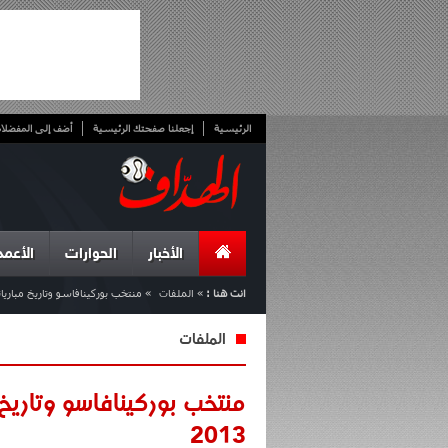
الرئيسية
إجعلنا صفحتك الرئيسية
أضف إلى المفضلا
الأخبار
الحوارات
الأعمد
انت هنا :
»
الملفات
»
منتخب بوركينافاسو وتاريخ مبارياته مع "ال
الملفات
2013