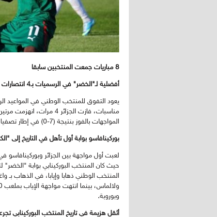
8 مباريات جمعت المنتخبين سابقا
أفضلية لـ"الخضر" في الرسميات بـ4 انتصارات وهزيمتين
مناسبات، فازت الجزائر 4 مر
المواجهات بالفوز بنتيجة (7-0) في إطار تصفيات كأس أمم إفريقيا 1982.
بوركينافاسو بوابة أول تأهل في التاريخ إلى "الك
حيث كان المنتخب البوركينابي بوابة "الخضر" ل
وبوروبة.
أثقل هزيمة في تاريخ المنتخب البوركينابي تجرعها 