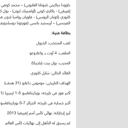
داوودا دياكيتي (مونانا الغابوني) – محمد كوفي 
إفريقي) - باكاري كوني (أولمبيك ليون) - بول ك
كابوري (كوبان الروسي) - فلوران روامبا (دون فري
الفرنسي) – أريستيد بانسي (فورتونا دوسلدورف 
بطاقة فنية:
لقب المنتخب: الخيول
الملعب: 4 أوت بـ واغادوغو
المدرب: بول بيت (بلجيكا)
القائد الحالي: شارل كابوري
الهداف التاريخي: موموني داغانو (31 هدف)
أكبر فوز في تاريخه: بوركينافاسو 5-1 ليبيريا (1961)
أكبر خسارة في تاريخه: الجزائر 7-0 بوركينافاسو (1981)
أبرز إنجازاته: نهائي كأس أمم إفريقيا 2013
لم يسبق له التأهل إلى نهائيات كأس العالم