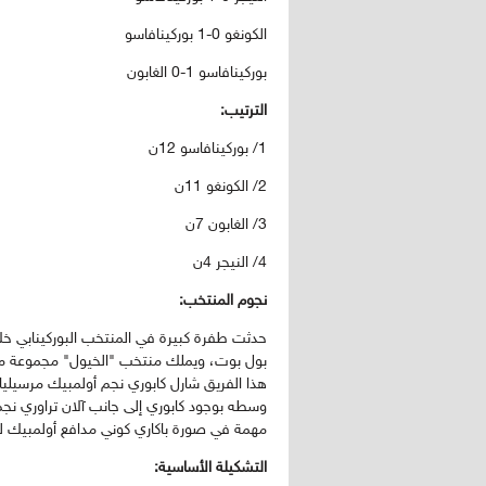
الكونغو 0-1 بوركينافاسو
بوركينافاسو 1-0 الغابون
الترتيب:
1/ بوركينافاسو 12ن
2/ الكونغو 11ن
3/ الغابون 7ن
4/ النيجر 4ن
نجوم المنتخب:
حدثت طفرة كبيرة في المنتخب البوركينابي خل
بول بوت، ويملك منتخب "الخيول" مجموعة من ال
هذا الفريق شارل كابوري نجم أولمبيك مرسيليا 
وسطه بوجود كابوري إلى جانب آلان تراوري نجم ل
مهمة في صورة باكاري كوني مدافع أولمبيك لي
التشكيلة الأساسية: