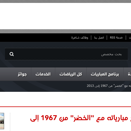
ت
خدمة RSS
اتصل بنا
وظائف شاغرة
ة
برنامج المباريات
كل الرياضات
الخدمات
جوائز
خضر" من 1967 إلى 2013
منتخب بوركينافاسو وتاريخ مبارياته مع "الخضر" من 1967 إلى