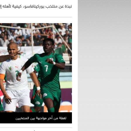
نبذة عن منتخب بوركينافاسو، كيفية تأهله إل
لقطة من آخر مواجهة بين المنتخبين