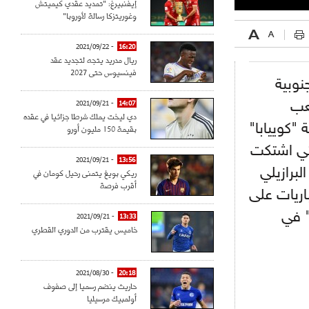
إيفنبيرغ: "تمديد عقدي كيميتش
وغوريتزكا رسالة لأوروبا"
- 2021/09/22
16:20
ريال مدريد يتجه لتجديد عقد
فينسيوس حتى 2027
جنوبية
عب
- 2021/09/21
14:07
دي ليخت يملك شرطا جزائيا في عقده
"كوييابا"
بقيمة 150 مليون أورو
لتي اشتكت
- 2021/09/21
13:56
لبرازيلي
ريكي بويغ يتمنى رحيل كومان في
أقرب فرصة
اريات على
" في
- 2021/09/21
13:33
خاميس يقترب من الدوري القطري
- 2021/08/30
20:18
حاريث ينضم رسميا إلى صفوف
أولمبيك مرسيليا