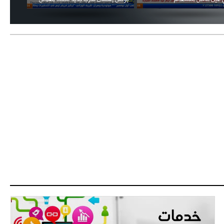
- 2021/07/27
14:42
أوهارا: "محرز، فودن ودي بروين..
ثلاثي من نار"
- 2021/07/25
18:30
لوكاتيلي يؤكد نيته في الانتقال إلى
جوفنتوس عبر تويتر!
- 2021/07/25
18:10
أنشيلوتي يصر على جلب كيليني
وقدوم الإيطالي يقترب