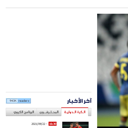
آخر الأخبار
الـكرة الـدوليـة
المحـتـرفــون
البرنامج الكروي
- 2021/09/22
16:30