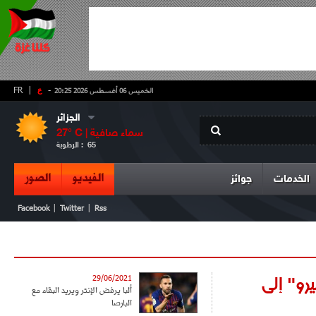
-
ع
|
FR
الخميس 06 أغسطس 2026 20:25
الجزائر
سماء صافية
° C |
27
65
الرطوبة :
الفيديو
الصور
الخدمات
جوائز
|
|
Facebook
Twitter
Rss
رو" إلى
29/06/2021
ألبا يرفض الإنتر ويريد البقاء مع
البارصا