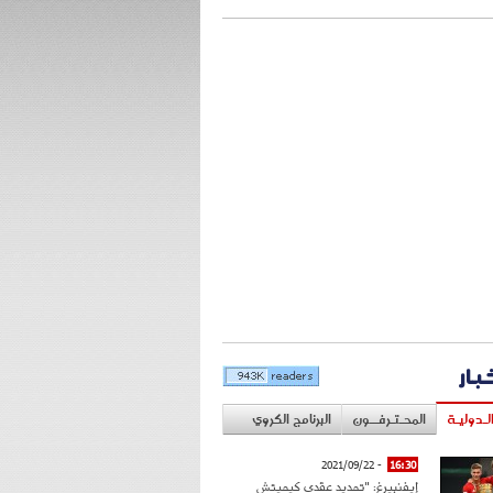
خبار
لـدوليـة
المحـتـرفــون
البرنامج الكروي
- 2021/09/22
16:30
إيفنبيرغ: "تمديد عقدي كيميتش