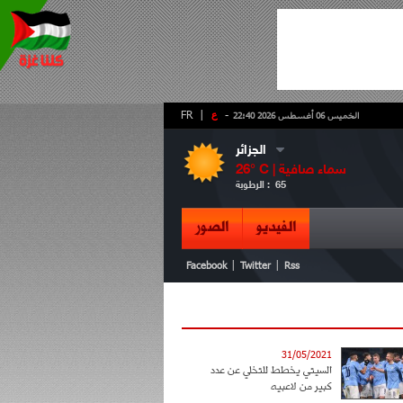
-
ع
|
FR
الخميس 06 أغسطس 2026 22:40
الجزائر
سماء صافية
° C |
26
65
الرطوبة :
الفيديو
الصور
|
|
Facebook
Twitter
Rss
31/05/2021
السيتي يخطط للتخلي عن عدد
كبير من لاعبيه