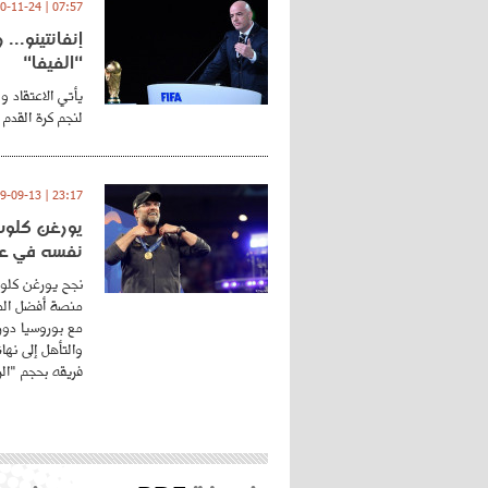
07:57 | 2020-11-24
إنفانتينو..
"الفيفا"
يأتي الاعتقاد و
لنجم كرة القدم 
23:17 | 2019-09-13
يورغن كلوب.
نفسه في عا
نجح يورغن كلوب
منصة أفضل المد
مع بوروسيا دورت
والتأهل إلى نه
فريقه بحجم "الري