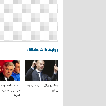
روابط ذات علاقة :
جماهير ريال مدريد تريد بقاء
موقع 10سبورت
زيدان
سيصبح المدرب الأ
مدريد"