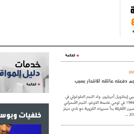
ة
القائمة
نجم دفعته عائلته للانتحار بسبب
القائمة
ي إيمانويل أديبايور، ولد النجم الطوغولي في
26 فيفري عام 1984 في لومي عاصمة التوغو، النجم الأسمراني
بين الأفارقة بدأ مسيرته الكروية مع نادي ميتز
خلفيات وبوست