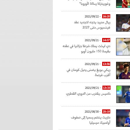
وغوريتزكا رسالة لأوروبا"
- 2021/09/22
16:20
ريال مدريد يتجه لتجديد عقد
فينسيوس حتى 2027
- 2021/09/21
14:07
دي ليخت يملك شرطا جزائيا في عقده
بقيمة 150 مليون أورو
- 2021/09/21
13:56
ريكي بويغ يتمنى رحيل كومان في
أقرب فرصة
- 2021/09/21
13:33
خاميس يقترب من الدوري القطري
- 2021/08/30
20:18
حاريث ينضم رسميا إلى صفوف
أولمبيك مرسيليا