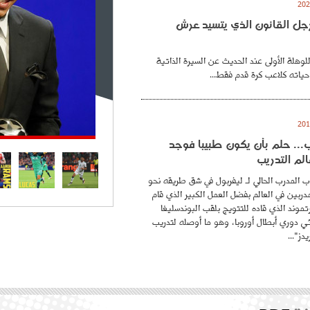
. رجل القانون الذي يتسيد عرش
للوهلة الأولى عند الحديث عن السيرة الذاتية
حياته كلاعب كرة قدم فقط...
.. حلم بأن يكون طبيبا فوجد
لم التدريب
 المدرب الحالي لـ ليفربول في شق طريقه نحو
ربين في العالم بفضل العمل الكبير الذي قام
موند الذي قاده للتتويج بلقب البوندسليغا
ائي دوري أبطال أوروبا، وهو ما أوصله لتدريب
دز"...