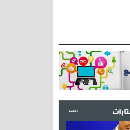
- 2021/07/27
14:42
أوهارا: "محرز، فودن ودي بروين..
ثلاثي من نار"
- 2021/07/25
18:30
لوكاتيلي يؤكد نيته في الانتقال إلى
جوفنتوس عبر تويتر!
- 2021/07/25
18:10
أنشيلوتي يصر على جلب كيليني
وقدوم الإيطالي يقترب
ارات
القائمة