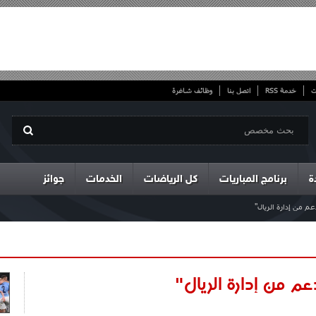
ت
خدمة RSS
اتصل بنا
وظائف شاغرة
ة
برنامج المباريات
كل الرياضات
الخدمات
جوائز
م من إدارة الريال"
م من إدارة الريال"