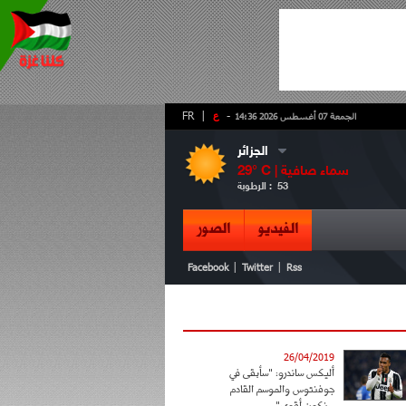
-
ع
|
FR
الجمعة 07 أغسطس 2026 14:36
الجزائر
سماء صافية
° C |
29
53
الرطوبة :
الفيديو
الصور
|
|
Facebook
Twitter
Rss
26/04/2019
أليكس ساندرو: "سأبقى في
جوفنتوس والموسم القادم
سنكون أقوى"