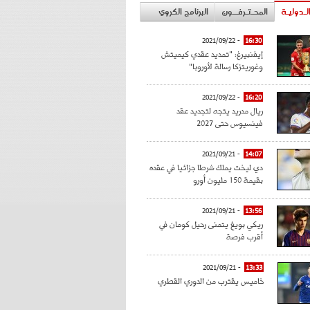
لـدوليـة
المحـتـرفــون
البرنامج الكروي
- 2021/09/22
16:30
إيفنبيرغ: "تمديد عقدي كيميتش
وغوريتزكا رسالة لأوروبا"
- 2021/09/22
16:20
ريال مدريد يتجه لتجديد عقد
فينسيوس حتى 2027
- 2021/09/21
14:07
دي ليخت يملك شرطا جزائيا في عقده
بقيمة 150 مليون أورو
- 2021/09/21
13:56
ريكي بويغ يتمنى رحيل كومان في
أقرب فرصة
- 2021/09/21
13:33
خاميس يقترب من الدوري القطري