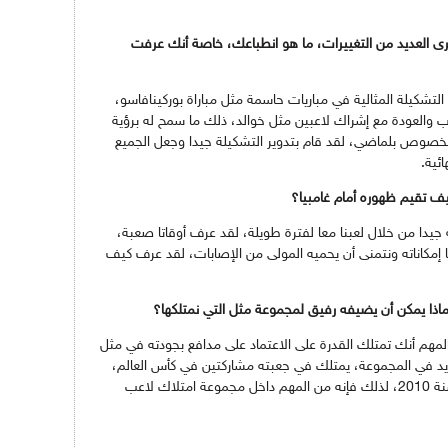
رى العديد من التغييرات، ما هو انطباعك، خاصة أنك عرفت
التشكيلة المثالية في مباريات حاسمة مثل مباراة بوركينافاسو،
ات بين لقاء الذهاب والعودة مع إشراك لاعبين مثل خوالد، ذلك ما سمح له برؤية
ا بخصوص بلماضي، لقد قام بتدوير التشكيلة جيدا وجعل الجميع
ئية.
يف تقيم ظهوره أمام غامبيا؟
 جيدا من خلال لعبنا معا لفترة طويلة، لقد عرف أوقاتا صعبة،
 إمكاناته ونتمنى أن يحميه المولى من الإصابات، لقد عرف كيف
اذا يمكن أن يضيفه رفيق لمجموعة مثل التي نمتلكها؟
المهم أنك تمتلك القدرة على الاعتماد على مدافع بجودته في مثل
 في المجموعة، يمتلك في جعبته مشاركتين في كأس العالم،
عدة كؤوس إفريقيا وشارك في نصف نهائي سنة 2010، لذلك فإنه من المهم داخل مجموعة امتلاك لاعب