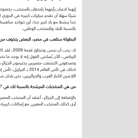
إنهما لاعبان رأيتهما يلتحقان بالمنتخب، بخ
جدا ينشط مع ناد كبير جدا، أين تتواجد منافس
بالنسبة للبلد وللمنتخب الوطني.
البطولة ستلعب في مصر، البعض يتخوف من الاستقبال بعد كل 
لا، يجب أن ن
الرياضي، الآن يُمكنني القول إنه لا يوجد ما 
وصدقوني اكتشفت مصريين يحترمون الجزائر، ل
كذلك في كأس العالم 2014
اللاعبين الكبار العرب والجزائريين، نحن بلدان شق
من هي المنتخبات المرشحة بالنسبة لك في "كان 009
بالإضافة إلى الجزائر، أعتقد أن المنتخب ا
أرى كذلك المنتخب المغربي مع إمكانات كبيرة،
حاوره: مومن آ