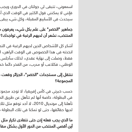
اسمعوني، تتبقى لي جولتان في الدوري ويج
فإنني لا يمكنني قول الكثير في الوقت الذي أ
سيحدث في الأسابيع المقبلة، وكل شيء يبقى 
جماهير "الخضر" على علم بكل شيء، يعرفون مث
المنتخب، نشعر أن لديهم الرغبة في تواجدك؟
أشكر كل الأشخاص الذين لديهم الرغبة في التح
اتخذته في هذا الخصوص في الوقت الراهن، ا
فقط، وصلت إلى نهاية عقدي، لذلك سأجلس حو
الوطني، فكلاعب أو مدرب، من الفخر دائما خدمت
المجموعة؟
حسب خبرتي في كأس إفريقيا، لا توجد مجموعات
تأهلنا إلى مونديال 2010، ل
لديها حقائقها، حتى لو تمكنا في تلك البطولة 
ما الذي يجب فعله إذن حتى نتفادى تكرار مثل 
أين أقصي المنتخب من الدور الأول بشكل مفا