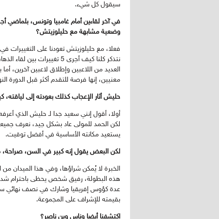
سيقول كل شيء.
في آخر لقاءين أمام غامبيا وتونس، بلماضي أج
وضعية مشابهة مع حليلوزيتش؟
فعلا، مع حليلوزيتش تعودنا على التغييرات في 
نتذكر كلنا كيف أجرى 5 تغيير
العديد من اللاعبين وإطلاق لاعبين آخرين، أم
معنيين، إنها فرصة للتقدم أكثر قبل الدورة النها
حليش أثار الإعجاب كذلك بعودته إلى لياقته، ك
أولا، أقول إنني سعيد جدا لـ حليش الذي أعرفه
لكن الحمد للمولى عاد بشكل جيد، نعرف جميعا
يستعيد مكانته الأساسية في أفضل توقيت.
لكن البعض يقول إنه كبير في السن، صراحة، م
الخبرة لا يُمكن شراؤها، وفي هذا الميدان من 
هذه البطولة، رفيق شخص يحظى باحترام شديد
بقيمته للإشراف على المجموعة.
اكتشفنا أيضا وناس وبن ناصر؟