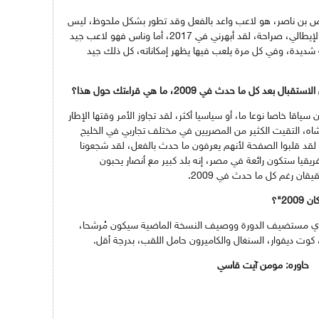
صوص بن ناصر، هو لاعب واعد بالفعل وقد تطور بشكل ملحوظ، ليس
شيئا سهلا أن تقدم مباريات كبيرة في الدوري الإيطالي، صراحة، لقد أبهرني في 2017، أما وناس فهو لاعب جيد
ة شديدة، وفي كل مرة يلعب فيها يظهر إمكاناته، كل ذلك جيد
ما حدث في 2009، ما هي قراءتك حول هذا؟
نسى ونتجاوز قصة 2009، لقد كان سياقا خاصا نوعا ما، أو سياسيا أكثر، لقد تجاوز الأمر وقتها الإطار
نخشاه، التقيت الكثير من المصريين في مختلف تجاربي في الخليج
قد قلبوا الصفحة لأنهم يعرفون ما حدث بالفعل، لقد شجعونا
 بـ البرازيل، كأس إفريقيا ستكون رائعة في مصر، إنه بلد كبير مع أنصار يحبون
يقان رغم كل ما حدث في 2009.
2"؟
لمصري مستضيف الدورة ووصيف النسخة الماضية سيكون مُرشحا،
 كوت ديفوار، السنغال والكاميرون حامل اللقب، بدرجة أقل.
يت قاسي