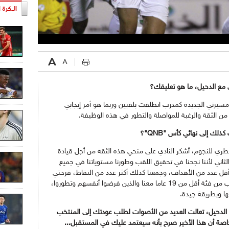
الـكرة ا
 مع الدحيل، ما هو تعليقك؟
مسيرتي الجديدة كمدرب انطلقت بلقبين وربما هو أمر إيجابي
 من الثقة والرغبة للمواصلة والتطور في هذه الوظيفة.
 إلى نهائي كأس "QNB"؟
لقطري للنجوم، أشكر النادي على منحي هذه الثقة من أجل قيادة
ثاني لأننا نجحنا في تحقيق اللقب وطورنا مستوياتنا في جميع
قل عدد من الأهداف، وجمعنا كذلك أكثر عدد من النقاط، فرحتي
الأكبر هي قدرتي كذلك على وضع أكثر من لاعب من فئة أقل من 19 عاما معنا والذين فرضوا أنفسهم وتطوروا،
ا وبطريقة جيدة.
يف الدحيل، تعالت العديد من الأصوات لطلب عودتك إلى المنتخب
ة أن هذا الأخير صرح بأنه سيعتمد عليك في المستقبل...