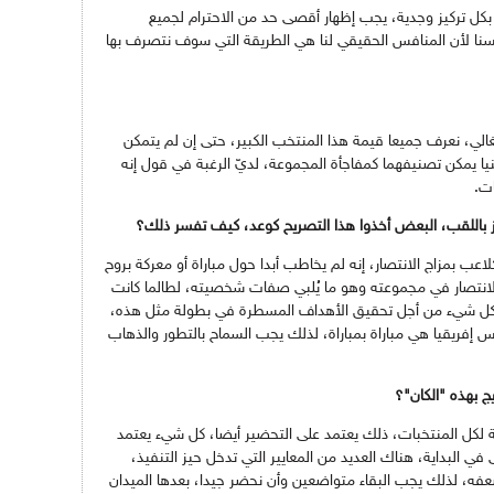
بكل تركيز وجدية، يجب إظهار أقصى حد من الاحترام لجميع
فسنا لأن المنافس الحقيقي لنا هي الطريقة التي سوف نتصرف بها
لي، نعرف جميعا قيمة هذا المنتخب الكبير، حتى إن لم يتمكن
نيا يمكن تصنيفهما كمفاجأة المجموعة، لديّ الرغبة في قول إنه
ات.
ز باللقب، البعض أخذوا هذا التصريح كوعد، كيف تفسر ذلك؟
ب بمزاج الانتصار، إنه لم يخاطب أبدا حول مباراة أو معركة بروح
ح الانتصار في مجموعته وهو ما يُلبي صفات شخصيته، لطالما كانت
 كل شيء من أجل تحقيق الأهداف المسطرة في بطولة مثل هذه،
 إفريقيا هي مباراة بمباراة، لذلك يجب السماح بالتطور والذهاب
يج بهذه "الكان"؟
طولة مثل "الكان"، 50/50 بالنسبة لكل المنتخبات، ذلك يعتمد على التحضير أيضا، كل شيء يعتمد
ى في البداية، هناك العديد من المعايير التي تدخل حيز التنفيذ،
فه، لذلك يجب البقاء متواضعين وأن نحضر جيدا، بعدها الميدان