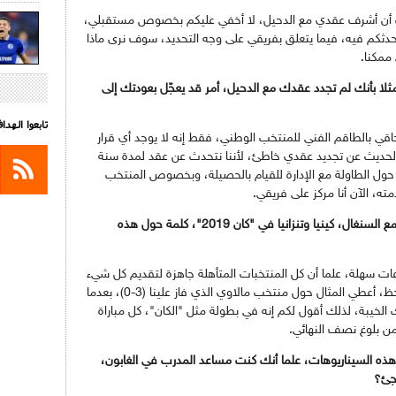
ب أن أشرف عقدي مع الدحيل، لا أخفي عليكم بخصوص مستقبلي،
حدثكم فيه، فيما يتعلق بفريقي على وجه التحديد، سوف نرى ماذا
ممكنا.
لا بأنك لم تجدد عقدك مع الدحيل، أمر قد يعجّل بعودتك إلى
تابعوا الهد
اقي بالطاقم الفني للمنتخب الوطني، فقط إنه لا يوجد أي قرار
لحديث عن تجديد عقدي خاطئ، لأننا نتحدث عن عقد لمدة سنة
ل الطاولة مع الإدارة للقيام بالحصيلة، وبخصوص المنتخب
ه، الآن أنا مركز على فريقي.
ننتقل إلى مستجدات "الخضر"، الجزائر وقعت مع السنغال، كينيا وتنزانيا في "كان 2019"، كلمة حول هذه
 سهلة، علما أن كل المنتخبات المتأهلة جاهزة لتقديم كل شيء
في البطولة، خاصة أنها لم تتأهل عن طريق الحظ، أعطي المثال حول منتخب مالاوي الذي فاز علينا (3-0)، بعدما
ا أحد توقع مثل تلك الخيبة، لذلك أقول لكم إنه في بطولة مثل "الكان"، كل مباراة
من بلوغ نصف النهائي.
هذه السيناريوهات، علما أنك كنت مساعد المدرب في الغابون،
جئ؟