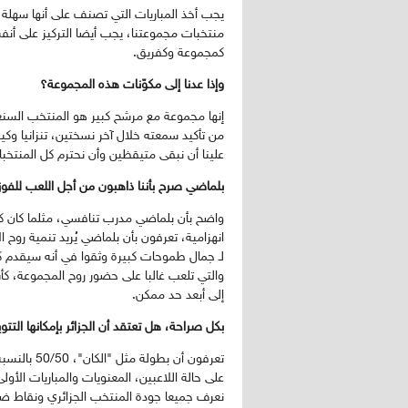
يجب أخذ المباريات التي تصنف على أنها سهلة 
منتخبات مجموعتنا، يجب أيضا التركيز على أن
كمجموعة وكفريق.
وإذا عدنا إلى مكوّنات هذه المجموعة؟
إنها مجموعة مع مرشح كبير هو المنتخب السنغا
من تأكيد سمعته خلال آخر نسختين، تنزانيا وكي
علينا أن نبقى متيقظين وأن نحترم كل المنتخب
بلماضي صرح بأننا ذاهبون من أجل اللعب للفو
واضح بأن بلماضي مدرب تنافسي، مثلما كان كلاع
انهزامية، تعرفون بأن بلماضي يُريد تنمية رو
لـ جمال طموحات كبيرة وثقوا في أنه سيقدم
والتي تلعب غالبا على حضور روح المجموعة، كأس
إلى أبعد حد ممكن.
بكل صراحة، هل تعتقد أن الجزائر بإمكانها التتو
تعرفون أن ب
على حالة اللاعبين، المعنويات والمباريات الأول
نعرف جميعا جودة المنتخب الجزائري ونقاط ضع