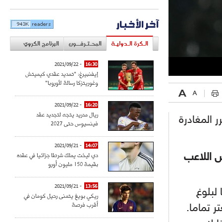
آخر الأخبار
الـكرة الـدوليـة
المحـتـرفــون
البرنامج الكروي
- 2021/09/22
16:30
إيفنبيرغ: "تمديد عقدي كيميتش
وغوريتزكا رسالة لأوروبا"
- 2021/09/22
16:20
ريال مدريد يتجه لتجديد عقد
 المغادرة
فينسيوس حتى 2027
- 2021/09/21
14:07
دي ليخت يملك شرطا جزائيا في عقده
 اللاعب
بقيمة 150 مليون أورو
- 2021/09/21
13:56
لبلوغ
ريكي بويغ يتمنى رحيل كومان في
أقرب فرصة
ر تماما.