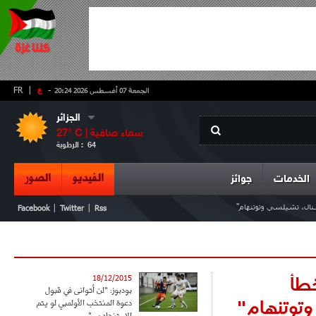
-
ع
|
FR
الجمعة 07 أغسطس 2026 20:24
الجزائر
سماء صافية
° C |
27
64
الرطوبة :
الفيديو
الصور
الخدمات
جوائز
سنال، تشيلسي وتوتنهام"
|
|
Facebook
Twitter
Rss
خطأ
18/12/2015
بودبوز: "لن أتوانى في قبول
وتوتنهام"
دعوة المنتخب الأولمبي لو يتم
الاستنجاد بي"