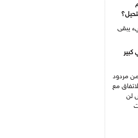
أجل كاين
م
تحيل؟
- 2021/08/15
12:56
ريال مدريد مستاء من ماريانو دياز
يء يبقى
- 2021/08/15
12:47
دزيكو يُصر على راتب شهر جويلية
 كبير
ويعرقل انتقاله إلى الإنتير
- 2021/08/15
12:43
لوبيز(رئيس بوردو): "صفقة عدلي مع
 من مردود
ميلان في الطريق الصحيح"
لاتفاق مع
- 2021/08/09
12:54
ض لن
كاسانو:"لوكاكو في تشيلسي؟ سيذهب
من أجل المال"
ت
- 2021/08/09
12:48
رئيس الإنتير يمنح موافقته لبيع
لوتارو