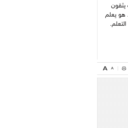
 يثقون
- 2021/08/04
15:10
اجتماع حاسم لإدارة ميلان مع نظيرتها
. هو يعلم
من الريال للفصل في صفقة إيسكو
التعلم.
- 2021/08/04
14:50
البياسجي عرض على مبابي راتبا خياليا
- 2021/07/27
14:42
أوهارا: "محرز، فودن ودي بروين..
ثلاثي من نار"
- 2021/07/25
18:30
لوكاتيلي يؤكد نيته في الانتقال إلى
جوفنتوس عبر تويتر!
- 2021/07/25
18:10
أنشيلوتي يصر على جلب كيليني
وقدوم الإيطالي يقترب