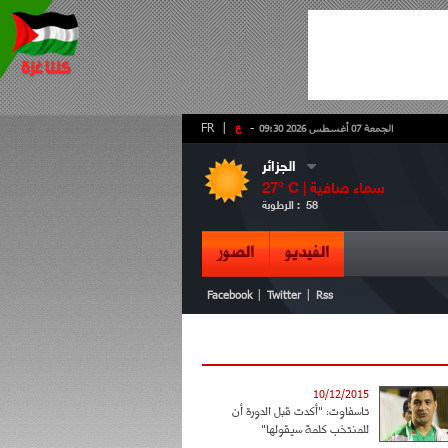
-
ع
|
FR
الجمعة 07 أغسطس 2026 09:30
الجزائر
سماء صافية
° C |
27
58
الرطوبة :
الفيديو
الصور
|
|
Facebook
Twitter
Rss
10/12/2015
تاسفاوت: "أكدت قبل الدورة أن
للمنتخب كلمة سيقولها"