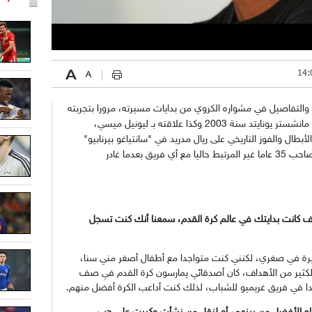
 والتفاصيل في مشواره الكروي من بدايات مسيرته، مرورا بتجربته
مع باريس سان جرمان، واقترابه من حمل ألوان مانشستر يونايتد سنة 2003 وكذا علاقته بـ ليونيل ميسي،
بطال والفوز التاريخي على ريال مدريد في "سانتياغو بيرنابيو"
والعديد من النقاط التي نترككم تطالعونها عن صاحب 35 عاما غير المرتبط حاليا مع أي فريق بعدما غادر
يف كانت بدايتك في عالم كرة القدم، سمعنا أنك كنت تسجل
يرة في صغري، لكنني كنت متواجدا مع أطفال أصغر مني سنا،
كثير من الأهداف، كان أصدقائي يمارسون كرة القدم في صف
جدا في فريق غريميو للشباب، لذلك كنت أداعب الكرة أفضل منهم.