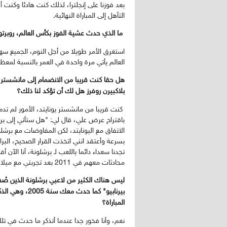
بعد فوزنا على إنجلترا، لذلك كنت هادئا وكنت
التأهل إلى المباراة النهائية.
ما الذي حدث عشية الفوز بكأس العالم، روبرتو
استغرق الأمر طويلا من أجل النوم، الجميع سهر 
العالم يأتي مرة واحدة في العمر بالنسبة لمعظ
بلاكبيرن روفرز هل لك أن تؤكد لنا ذلك؟
باقتراح عرض علي، قال لي: "هل ستأتي إلى برش
الاتفاق مع اليونايتد، لكن المفاوضات مع برش
بسرعة وأعتقد انني اتخذت القرار الصحيح، البرازيل
محادثات معهم في 2011 بعد تجربتي مع ميلان، وأخبرتهم أنني أريد العودة للبرازيل.
ليس هناك الكثير من لاعبي برشلونة الذين ص
بيرنابيو" كما 
المباراة؟
نعم، وأنا فخور جدا عندما أتذكر ما حدث في تلك