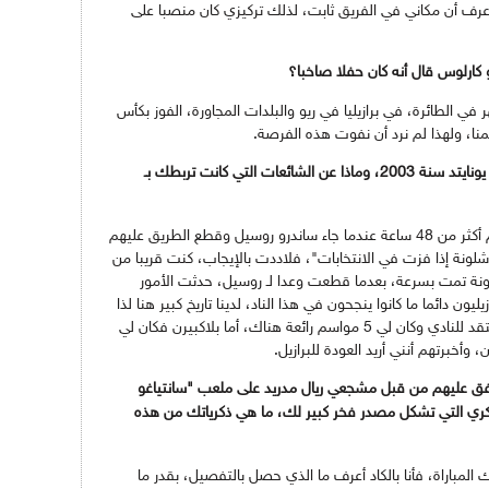
 أعرف أن مكاني في الفريق ثابت، لذلك تركيزي كان منصبا على
 كارلوس قال أنه كان حفلا صاخبا؟
في الطائرة، في برازيليا في ريو والبلدات المجاورة، الفوز بكأس
منا، ولهذا لم نرد أن نفوت هذه الفرصة.
هل حقا كنت قريبا من الانضمام إلى مانشستر يونايتد سنة 2003، وماذا عن الشائعات التي كانت تربطك بـ
كنت قريبا من مانشستر يونايتد، الأمور لم تدم أكثر من 48 ساعة عندما جاء ساندرو روسيل وقطع الطريق عليهم
لونة إذا فزت في الانتخابات"، فلاددت بالإيجاب، كنت قريبا من
لونة تمت بسرعة، بعدما قطعت وعدا لـ روسيل، حدثت الأمور
يون دائما ما كانوا ينجحون في هذا الناد، لدينا تاريخ كبير هنا لذا
تجدنا سعداء دائما باللعب لـ برشلونة، أنا الآن أفتقد للنادي وكان لي 5 مواسم رائعة هناك، أما بلاكبيرن فكان لي
ُفق عليهم من قبل مشجعي ريال مدريد على ملعب "سانتياغو
حدث معك سنة 2005، وهي الذكري التي تشكل مصدر فخر كبير لك، ما هي ذكرياتك من هذه
 المباراة، فأنا بالكاد أعرف ما الذي حصل بالتفصيل، بقدر ما