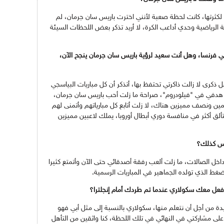
 لكثرتها، كانت لحظة صعبة لأنني اخترت باريس سان جرمان، لم
الرياضية وحدي أداعب الكرة، لا أريد تذكر بعض اللحظات السيئة
ي فرنسا، وهل أنت سعيد لرؤية باريس سان جرمان ينجح الآن،
رى لا زالت ذاكرتي تحتفظ بها، أتذكر أن كل مباريات البياسجي
ك هدفي في "فيلودروم"، صراحة ما زلت أحب باريس سان جرمان،
ين ونصف مميزين هناك، لا زلت أتابع كل مبارياتهم وأتمنى لهم
ألق أكثر في منافسة دوري أبطال أوروبا، يملك لاعبين مميزين
يس كذلك؟
 داخل الصالات، ما زلت ألعب رفقة أصدقائي حتى الآن وأتمتع كثيرا
لضغط الذي تولده الجماهير في المباريات الرسمية.
دة من أجل أن نتعلم منها، سكولاري بالنسبة إلى مثل أبي فهو
على مشاركتي في النهائي في تلك اللحظة، كنا واثقين من التأهل