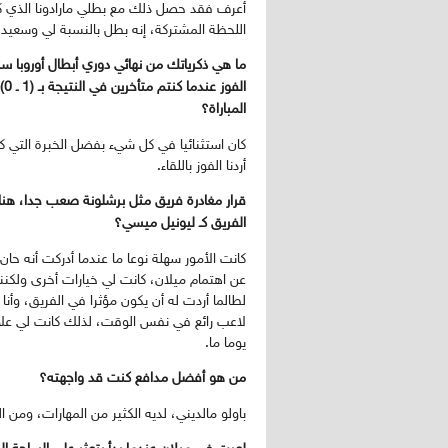
أعرف فقد حصل ذلك مع بطلي مارادونا الذي ك
اللحظة المشتركة، إنه بطل بالنسبة لي وسعيد 
المباراة؟
كان استثنائيا في كل شيء بفضل الخبرة التي كان 
أردنا الفوز باللقاء.
قرار مغادرة فريق مثل برشلونة صعب جدا، هناك 
الفريق كـ ليونيل ميسي؟
كانت الأمور سهلة نوعا ما عندما أدركت أنه حا
عن اهتمام ميلان، كانت لي خيارات أخرى ولكنن
لطالما أردت له أن يكون مؤثرا في الفريق، وأنا أ
لاعب رائع في نفس الوقت، لذلك كانت لي علا
يوما ما.
من هو أفضل مدافع كنت قد واجهته؟
باولو مالديني، لديه الكثير من المهارات، ومن