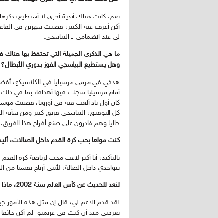
نعم، كانت هناك أندية أخرى لا أستطيع تذكرها
أكن أعرف عنه الكثير، قضيت شهرين في القاعة 
لي عند انضمامي لـ البياسجي.
ما هي الذكرى الجميلة التي تحتفظ بها هناك ف
وهل يستطيع البياسجي الفوز بدوري الأبطال؟
هدفي في مرمى مرسيليا في الكلاسيكو، أفضل ذك
أمام مرسيليا سجلت فيها أهدافا، بما في ذل
كان أول ناد ألعب فيه في أوروبا، قضيت موسم
كل التوفيق، البياسجي فريق كبير ومن شأنه الت
حاليا وهم قادرون على صنع أفراح هذا الفريق.
كنت مولعا بحب كرة القدم داخل الصالات، أل
بالتأكيد، أنا أكثر لاعب محب لرياضة كرة القدم
بتواجدي داخل الصالة، لأنني أرتاح نفسيا من ا
لنعد للحديث عن كأس العالم سنة 2002، ماذا فعل معك سكولاري عندما تم طردك أمام إنجلترا؟
لقد قدم الدعم لي، قال إن مثل هذه الأمور جي
يعرفني منذ أن كنت في غريميو، لم أكن خائفا 