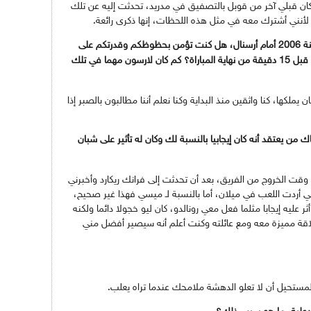
ان قبلي آخر من قوبل بالتصفيق في مدريد، تحدثت إليه عن تلك
لأنني أشترك معه في مثل هذه اللحظات، إنها ذكرى رائعة.
ما هي ذكرياتك من نهائي دوري أبطال أوروبا سنة 2006 أمام أرسنال، هل كنت تؤمن بحظوظكم وقدرتكم على
الفوز عندما كنتم متأخرين في النتيجة بـ (1 ـ 0) قبل 15 دقيقة من نهاية المباراة؟ كم كان لارسون مهما في تلك
يملكها، كنا واثقين منذ البداية وكنا نعلم أننا مطالبون بالصبر إذا
من يعتقد أنه كان إيجابيا بالنسبة لك وكان له تأثير على شبان
ن وقت الخروج من الفريق، بعد أن تحدثت إلى فرانك ريكارد وأخبرني
ي أردت اللعب في ميلان، أما بالنسبة لـ ميسي فهذا غير صحيح،
ثر عليه إيجابا مثلما فعل معي رونالدو، كان ليو خجولا دائما ولكنه
قة مميزة معه ومع عائلته وكنت أعلم أنه سيصير أفضل مني
 المستحيل أن لا تعلو الدهشة ملامحك عندما تراه يعلب.