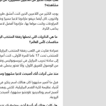
لعب قبلك الكثير من اللاعبين المميزين، من 
مشاهدته؟
يوجد الكثير من اللاعبين الذين كنت أعشق طريق
وآخرون، كان أيضا دييغو مارادونا لاعبا مميزا و
المراوغات وكنت مولعا بها، مارادونا أفضل لا
يداعب الكرة.
ما هي الذكريات التي تحملها رفقة المنتخب 
منافسات كأس العالم؟
للمنتخب تحت 17 عاما للمرة الأو
إلى ساحة تدريب البرازيل في تيريسوبوليس وقد
من الوصول للفريق الأول، وأنا فخور بحملي ق
منذ متى أدركت أنك أصبحت لاعبا مشهورا ومعر
قبل ما أصير مشهورا كان هنالك اسم يتكرر في أ
أصبح اسم رونالدينيو غاوتشو مشهورا، أصبح
الروعة.
هل كانت هناك أي أندية أخرى مهتمة بك عندم