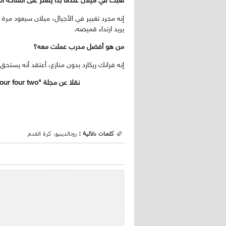
لعبت في ميلان عندما بدأ يتعثر على الساحة ا
إنه مجرد تغيير في الأجيال، ميلان سيعود مرة 
يريد ارتداء قميصه.
من هو أفضل مدرب عملت معه؟
إنه فرانك ريكارد بدون منازع، أعتقد أنه يستحق
نقلا عن مجلة "four four two" البريطانية
كلمات دلالية :
رونالدينيو، كرة القدم