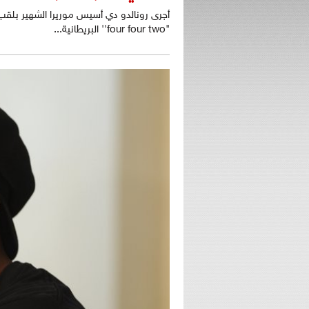
أجرى رونالدو دي أسيس موريرا الشهير بلقب
"four four two'' البريطانية...