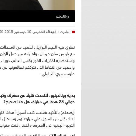
رونالدينيو
نشرت :
الهداف
الخميس 10 ديسمبر 2015 14:00
تطرق فيه النجم البرازيلي للعديد من المحطات
واستحضاره لذكريات الفوز بكاس العالم، دوري الأ
فلومينينزي البرازيلي.
بداية رونالدينيو، لنتحدث قليلا عن صغرك وك
حوالي 23 هدفا في مباراة، هل هذا صحيح؟
(يضحك) بالتأكيد فعلت، كنت أسجل أهدافا كث
لذاك كان من السهل علي مراوغتهم وتسجيل ال
التربية البدنية في المدرسة، لكنني كنت متوا