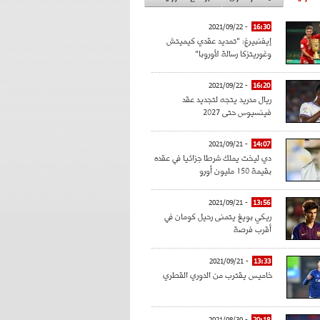
- 2021/09/22
16:30
إيفنبيرغ: "تمديد عقدي كيميتش
وغوريتزكا رسالة لأوروبا"
- 2021/09/22
16:20
ريال مدريد يتجه لتجديد عقد
فينسيوس حتى 2027
- 2021/09/21
14:07
دي ليخت يملك شرطا جزائيا في عقده
بقيمة 150 مليون أورو
- 2021/09/21
13:56
ريكي بويغ يتمنى رحيل كومان في
أقرب فرصة
- 2021/09/21
13:33
خاميس يقترب من الدوري القطري
- 2021/08/30
20:18