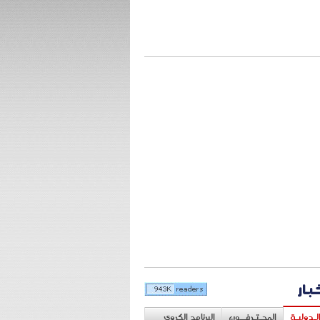
خبار
لـدوليـة
المحـتـرفــون
البرنامج الكروي