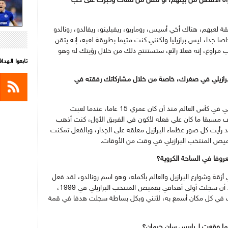
تراه الأفضل من بينهم، أو لنقل من نشأت وكبرت على حب
ة لعبهم، هناك أخي أسيس، روماريو، ريفيلينو، ريفالدو، رونالدو
خاصا جدا، ليس برازيليا ولكنني كنت متيما بطريقة لعبه، إنه يتقن
عب مراوغ، إنه فعلا رائع، ستستنتج ذلك من خلال رؤيتك له وهو
تابعوا الهد
البرازيلي في صغرك، خاصة من خلال مشاركاتك رفقته في
صراحة فكرت في اللعب رفقة المنتخب البرازيلي في كأس العالم منذ أن كان عمري 15 عاما، عندما لعبت
لى، كنت أعرف مسبقا ما كان علي فعله لأكون في الفريق الأول، كنت أذهب
 رأيت كل صور عظماء البرازيل معلقة على الجدار، وبالفعل تمكنت
ميص المنتخب البرازيلي في وقت من الأوقات.
وفا في الساحة الكروية؟
زقة وشوارع البرازيل والعالم بأكمله، وهو اسم رونالدو، لقد فعل
أشياء عظيمة لكرة القدم البرازيلية، لكنني وبعد أن سجلت أولى أهدافي بقميص المنتخب البرازيلي في 1999،
ت في كل مكان أسمع به، لأنني وبكل بساطة سجلت هدفا في قمة
ا وقعت لـ باريس سان جرمان؟