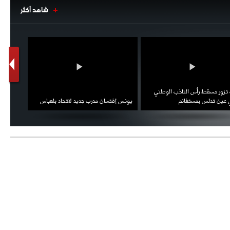
شاهد أكثر
1
2
 تزور مسقط رأس الناخب الوطني
كريستيان
 عين تدلس بمستغانم
يونس إفتسان مدرب جديد لاتحاد بلعباس
بسبب سي