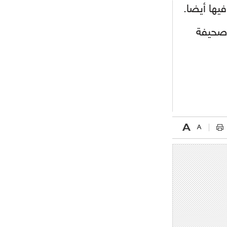
يها أيضا.
- 2021/08/04
15:10
اجتماع حاسم لإدارة ميلان مع نظيرتها
من الريال للفصل في صفقة إيسكو
- 2021/08/04
14:50
البياسجي عرض على مبابي راتبا خياليا
- 2021/07/27
14:42
أوهارا: "محرز، فودن ودي بروين..
ثلاثي من نار"
- 2021/07/25
18:30
لوكاتيلي يؤكد نيته في الانتقال إلى
جوفنتوس عبر تويتر!
- 2021/07/25
18:10
أنشيلوتي يصر على جلب كيليني
وقدوم الإيطالي يقترب