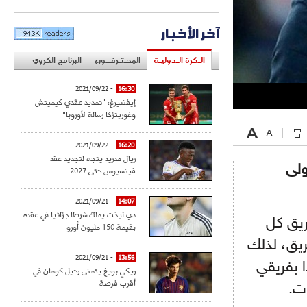
آخر الأخبار
الـكرة الـدوليـة
المحـتـرفــون
البرنامج الكروي
- 2021/09/22
16:30
إيفنبيرغ: "تمديد عقدي كيميتش
وغوريتزكا رسالة لأوروبا"
- 2021/09/22
16:20
ريال مدريد يتجه لتجديد عقد
ولى
فينسيوس حتى 2027
- 2021/09/21
14:07
دي ليخت يملك شرطا جزائيا في عقده
ريق كل
بقيمة 150 مليون أورو
ريق، لذلك
- 2021/09/21
13:56
ا بفريقي
ريكي بويغ يتمنى رحيل كومان في
أقرب فرصة
ت.