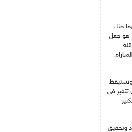
أجل كاين
- 2021/08/15
12:56
ريال مدريد مستاء من ماريانو دياز
ا هنا،
 هو جعل
- 2021/08/15
12:47
قلة
دزيكو يُصر على راتب شهر جويلية
ويعرقل انتقاله إلى الإنتير
باراة.
- 2021/08/15
12:43
لوبيز(رئيس بوردو): "صفقة عدلي مع
ميلان في الطريق الصحيح"
وتستيقظ
- 2021/08/09
12:54
 تتغير في
كاسانو:"لوكاكو في تشيلسي؟ سيذهب
من أجل المال"
ثير
- 2021/08/09
12:48
رئيس الإنتير يمنح موافقته لبيع
لوتارو
يد وتحقيق