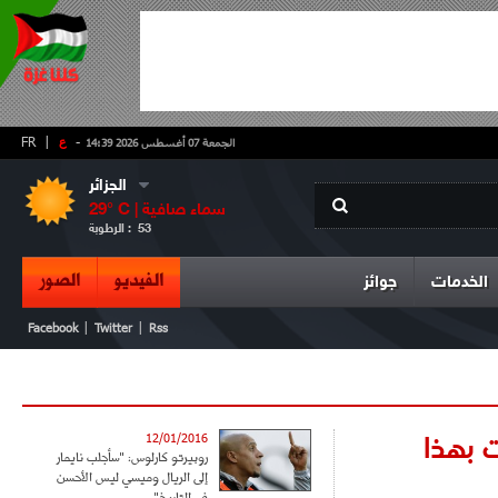
-
ع
|
FR
الجمعة 07 أغسطس 2026 14:39
الجزائر
سماء صافية
° C |
29
53
الرطوبة :
الفيديو
الصور
الخدمات
جوائز
|
|
Facebook
Twitter
Rss
ت بهذا
12/01/2016
روبيرتو كارلوس: "سأجلب نايمار
إلى الريال وميسي ليس الأحسن
في التاريخ"