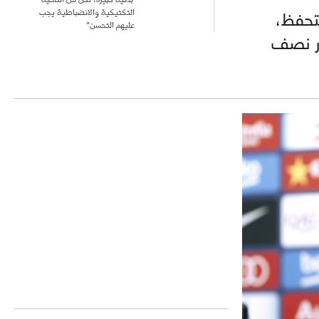
التكتيكية والانضباطية يجب
تحفظ،
عليهم التحسن"
ور نصف