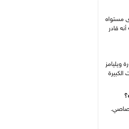
- 2021/08/15
12:56
ريال مدريد مستاء من ماريانو دياز
رى مستواه
أنه قادر
- 2021/08/15
12:47
دزيكو يُصر على راتب شهر جويلية
ويعرقل انتقاله إلى الإنتير
- 2021/08/15
12:43
لوبيز(رئيس بوردو): "صفقة عدلي مع
ة ويليامز
ميلان في الطريق الصحيح"
الكبيرة
- 2021/08/09
12:54
كاسانو:"لوكاكو في تشيلسي؟ سيذهب
من أجل المال"
؟
- 2021/08/09
12:48
رئيس الإنتير يمنح موافقته لبيع
تصاصي.
لوتارو
- 2021/08/04
15:10