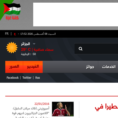
-
ع
|
FR
السبت 08 أغسطس 2026 17:52
الجزائر
سماء صافية
° C |
29
50
الرطوبة :
الفيديو
الصور
الخدمات
جوائز
|
|
Facebook
Twitter
Rss
طيرا في
22/01/2016
أمبروزيني (قائد ميلان السابق):
"اللاعبون الجزائريون لديهم قوة
بدنية كبيرة، لكن من الناحية