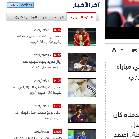
آخر الأخبار
الـكرة الـدوليـة
المحـتـرفــون
البرنامج الكروي
- 2021/09/22
16:30
إيفنبيرغ: "تمديد عقدي كيميتش
وغوريتزكا رسالة لأوروبا"
- 2021/09/22
16:20
ريال مدريد يتجه لتجديد عقد
ي مباراة
فينسيوس حتى 2027
رجي
- 2021/09/21
14:07
دي ليخت يملك شرطا جزائيا في عقده
بقيمة 150 مليون أورو
- 2021/09/21
13:56
ريكي بويغ يتمنى رحيل كومان في
دمناه كان
أقرب فرصة
ال
- 2021/09/21
13:33
لة، أعتقد
خاميس يقترب من الدوري القطري