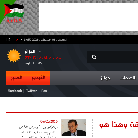
-
ع
|
FR
الخميس 06 أغسطس 2026 19:50
الجزائر
سماء صافية
° C |
27
65
الرطوبة :
الفيديو
الصور
الخدمات
جوائز
|
|
Facebook
Twitter
Rss
بقة وهذا هو
06/01/2016
بوتراغينيو: "بينيتيز شخص
عظيم ومدرب كبير لكنه لم
يتواصل جيدا مع اللاعبين"