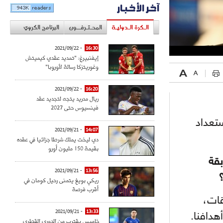
آخر الأخبار
الـكرة الـدوليـة
المحـتـرفــون
البرنامج الكروي
- 2021/09/22
16:30
إيفنبيرغ: "تمديد عقدي كيميتش
وغوريتزكا رسالة لأوروبا"
- 2021/09/22
16:20
ريال مدريد يتجه لتجديد عقد
فينسيوس حتى 2027
ستعداد
- 2021/09/21
14:07
دي ليخت يملك شرطا جزائيا في عقده
بقيمة 150 مليون أورو
بقة
- 2021/09/21
13:56
ريكي بويغ يتمنى رحيل كومان في
أقرب فرصة
قات،
- 2021/09/21
13:33
خاميس يقترب من الدوري القطري