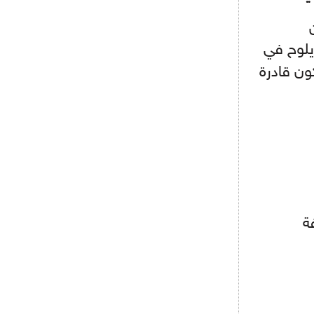
- 2021/08/15
12:56
ن
ريال مدريد مستاء من ماريانو دياز
ري الأبطال، الدوري وأيضا نهائيات "أورو 2016" يلوح في
ون قادرة
- 2021/08/15
12:47
دزيكو يُصر على راتب شهر جويلية
ويعرقل انتقاله إلى الإنتير
- 2021/08/15
12:43
لوبيز(رئيس بوردو): "صفقة عدلي مع
ميلان في الطريق الصحيح"
- 2021/08/09
12:54
كاسانو:"لوكاكو في تشيلسي؟ سيذهب
من أجل المال"
- 2021/08/09
12:48
رئيس الإنتير يمنح موافقته لبيع
لوتارو
- 2021/08/04
15:10