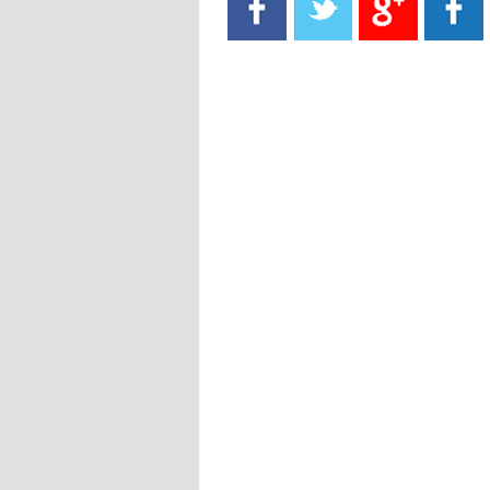
- 2021/08/15
13:40
يوفيتش يعرض خدماته على الإنتير
- 2021/08/15
13:16
أليغري: "الدفاع أبرز مشكلة تواجهنا
قبل انطلاق البطولة"
- 2021/08/15
13:15
مانشستر سيتي يُجهز عرضا جديدا من
أجل كاين
- 2021/08/15
12:56
ريال مدريد مستاء من ماريانو دياز
- 2021/08/15
12:47
دزيكو يُصر على راتب شهر جويلية
ويعرقل انتقاله إلى الإنتير
- 2021/08/15
12:43
لوبيز(رئيس بوردو): "صفقة عدلي مع