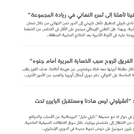
نا تأهلنا إلى ثمن النهائي في ريادة المجموعة"
 نادي نابولي لتحقيق تأهل تاريخي إلى الدور ثمن النهائي من خلال ضمان
نية، وبهذا، فإن التقني الإيطالي سينجح على الأقل في التخلص من الضغط
ضا عليه في الآونة الأخيرة بعد النتائج السلبية المحققة...
 الفريق للروح سبب الخسارة المريرة أمام جنوه"
لال مقابلة أجرتها معه قناة جوفنتوس عن هزيمة أتالانتا، هدف الفوز بلقب
ة السادسة على التوالي، حلم دوري أبطال أوروبا والعديد من الأمور الأخرى...
"أنشيلوتي ليس هادئا ومستقبل البايرن تحت
ي حوار له مع صحيفة "دايلي مايل" البريطانية عن الأسباب والدوافع
 من الانتقال إلى مانشستر يونايتد خلال سوق الانتقالات الصيفية الماضية،
بايرن ميونيخ على خوض تجربة جديدة في الدوري الإنجليزي...