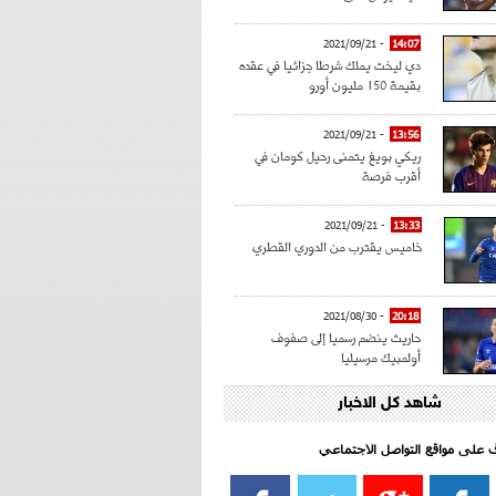
- 2021/09/21
14:07
دي ليخت يملك شرطا جزائيا في عقده
بقيمة 150 مليون أورو
- 2021/09/21
13:56
ريكي بويغ يتمنى رحيل كومان في
أقرب فرصة
- 2021/09/21
13:33
خاميس يقترب من الدوري القطري
- 2021/08/30
20:18
حاريث ينضم رسميا إلى صفوف
أولمبيك مرسيليا
شاهد كل الاخبار
- 2021/08/15
15:39
كراوتش:"سانشو صفقة الموسم في
كل الدوريات"
اف على مواقع التواصل الاجتماعي‎