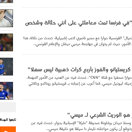
"في فرنسا تمت معاملتي على أنني حثالة وشخص
ديال" الفرنسية حوارا مع سمير ناصري لاعب إشبيلية، تحدث من خلاله هذا
 الأمور، حيث لم يتوان في مهاجمة ديديي ديشان والإعلام الفرنسي...
م كريستيانو والفوز بأربع كرات ذهبية ليس سهلا"
أجرى نايمار دا سيلفا حوارا صحفيا مع قناة "CNN"، تحدث فيه عن العديد من الأمور المهمة،
زميله ليونيل ميسي، كما أعرب عن إعجابه بـ كريستيانو رونالدو وثلاثي
ار هو الوريث الشرعي لـ ميسي"
تابعوا الهد
ا وسط ميدان برشلونة صحيفة "ماركا" الإسبانية بحوار، تحدث فيه عن
وتوقع أن يكون مواطنه نايمار دا سيلفا هو خليفة ميسي...