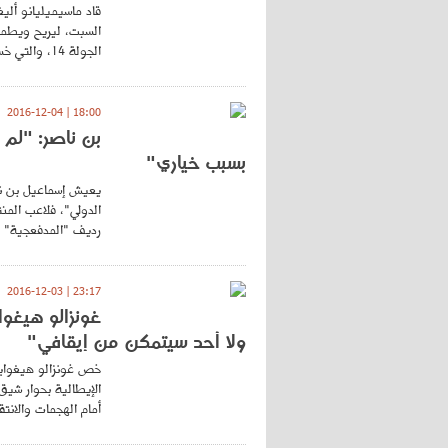
قاد ماسيميليانو أليغ
السبت، ليريح ويطمئن
الجولة 14، والتي خسرتها "السيدة العجوز" بثلاثية كاملة...
18:00 | 2016-12-04
بن ناصر: "لم 
بسبب خياري"
يعيش إسماعيل بن ناص
الدولي"، فلاعب المن
رديف "المدفعجية" ال
23:17 | 2016-12-03
غونزالو هيغو
ولا أحد سيتمكن من إيقافي"
خص غونزالو هيغواي
الإيطالية بحوار شيق
أمام الهجمات والانت