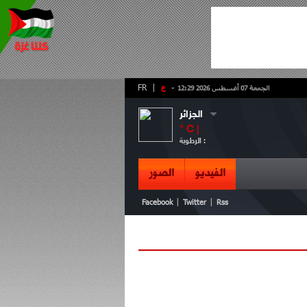
-
ع
|
FR
الجمعة 07 أغسطس 2026 12:29
الجزائر
° C |
الرطوبة :
الفيديو
الصور
|
|
Facebook
Twitter
Rss