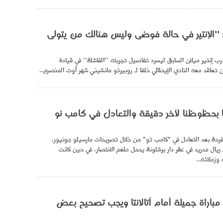
 ''الإنتير في حالة فوضى وليس هنالك من يتولى
ب إنتير ميلان السابق ليسرد تفاصيل تجربته ''الفاشلة'' في قيادة
ن تعاقد معه النادي الإيطالي خلفا لـ روبيرتو مانشيني شهر أوت المنصرم...
ا بحظوظنا لآخر دقيقة والتعادل في كامب نو
فرحة بعد التعادل في "كامب تو" من خلال تصريحات مارسيلو جونيور،
ريال مدريد في عقر دار برشلونة يحمل طعم الانتصار، في حين كانت
وزملائه...
ا مباراة جميلة أمام أتالانتا ويجب تصحيح بعض