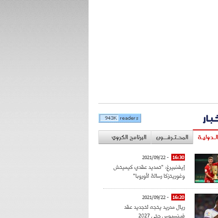
خبار
لـدوليـة
المحـتـرفــون
البرنامج الكروي
- 2021/09/22
16:30
إيفنبيرغ: "تمديد عقدي كيميتش
وغوريتزكا رسالة لأوروبا"
- 2021/09/22
16:20
ريال مدريد يتجه لتجديد عقد
فينسيوس حتى 2027