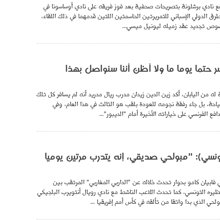
فع نادي برشلونة بتصريحات صحفية بعد فوز فريقه على نادي أوساسونا في
رق الدولي الإسباني للتمريرتين الحاسمتين اللتين قدمهما في ذلك اللقاء،
صوص تجديد عقد زميله ليونيل ميسي...
 حتما يوما ما ولا أظن أننا سنواصل بهذا
له من اليابان، أكد زين الدين زيدان مدرب ريال مدريد أنه لم يسافر كل تلك
احة، بل جاء رفقة نجومه للعودة بلقب هو الثالث في هذا العام، وفي
 الفرنسي على خياراته الأخيرة أمام "الديبور"...
نسي): "مبولحي صديقي، إنه يتدرب مرتين يوميا
 فابيان كامو بحوار تحدث خلاله عن "الداربي المغاربي" المرتقب بين
يره التونسي، كما تحدث اللاعب الناشط مع نادي رويال أنتويرب البلجيكي
ي الذي بدا واثقا من تألقه في كأس أمم إفريقيا ...