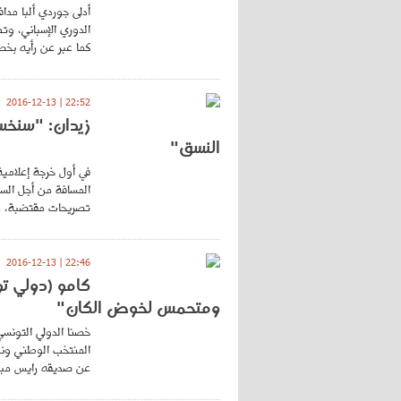
أدلى جوردي ألبا مدا
الدوري الإسباني، وتط
كما عبر عن رأيه بخ
22:52 | 2016-12-13
زيدان: "سنخسر
النسق"
في أول خرجة إعلامية 
المسافة من أجل السي
تصريحات مقتضبة، دافع
22:46 | 2016-12-13
كامو (دولي تو
ومتحمس لخوض الكان"
خصنا الدولي التونسي
المنتخب الوطني ونظ
عن صديقه رايس مبولح