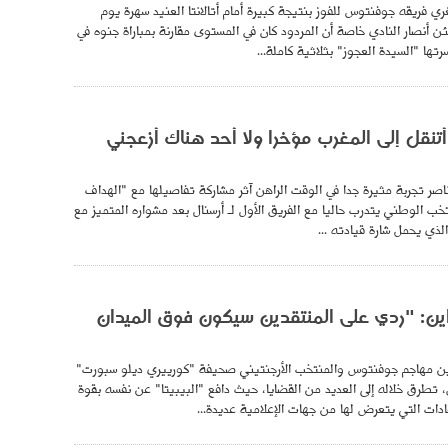
ري فريقه جوفنتوس للفوز بنتيجة كبيرة أمام أتالانتا العنيد سهرة يوم
 أنصار النادي خاصة أن المردود كان في المستوى مقارنة بمباراة جنوه في
أتنقل إلى المغرب مؤخرا ولا أحد هناك أزعجني
ر تجربة مثيرة جدا في الوقت الراهن آثر مشاركة تفاصيلها مع "الهداف
تخب الوطني يتدرب حاليا مع الفريق الأول لـ أرسنال بعد مشواره المتميز مع
ذي يحمل شارة قيادته ...
اين: "ردي على المنتقدين سيكون فوق الميدان
ن مهاجم جوفنتوس والمنتخب الأرجنتيني صحيفة "كورييري ديلو سبورت"
، تطرق خلاله إلى العديد من القضايا، حيث دافع "البيبيتا" عن نفسه بقوة
قادات التي يتعرض لها من جهات الإعلامية عديدة...