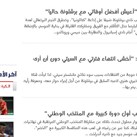
"أعيش أفضل أوقاتي مع برشلونة حاليا"
ب نادي برشلونة ضيفا على إذاعة "كتالونيا"، وتطرق النجم البرتغالي لعدة
رصا مثل التأقلم مع الفريق ومشاركته القليلة في بداية الموسم، بالإضافة
بي" أمام نادي إسبانيول والمقارنة بين ميسي ورونالدو...
: "أخشى انتهاء فترتي مع السيتي دون أن أرى
آخر الأ
 موجة من الانتقادات بسبب سوء نتائج مانشستر سيتي، لذا لجأت قناة
ري هنري لاعبه السابق في برشلونة من أجل إجراء حوار معه، ومعرفة رأيه
مر بها...
الـكرة ا
عب أول دورة كبيرة مع المنتخب الوطني"
ار مطول تحدث خلاله عن مشاركة المنتخب الوطني المرتقبة في نهائيات
قبلة، كما عبر عن رغبته في لعب هذه المنافسة الكبيرة مع "الخضر"،
موسم جيد مع ناديه أندرلخت ...