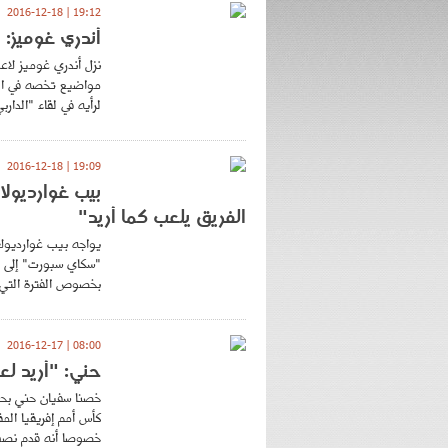
19:12 | 2016-12-18
أندري غوميز: 
نزل أندري غوميز لاع
مواضيع تخصه في البا
لرأيه في لقاء "الدار
19:09 | 2016-12-18
بيب غوارديولا
الفريق يلعب كما أريد"
يواجه بيب غوارديولا
"سكاي سبورت" إلى تي
بخصوص الفترة التي ي
08:00 | 2016-12-17
حني: "أريد ل
خصنا سفيان حني بحو
كأس أمم إفريقيا الم
خصوصا أنه قدم نصف 