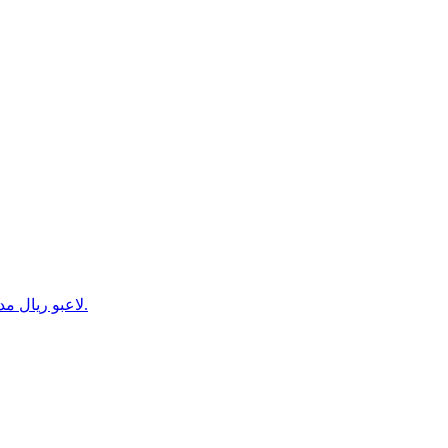
لاعبو ريال مدريد يغادرون صوب أستراليا من أجل الجولة التحضيرية للموسم الجديد.