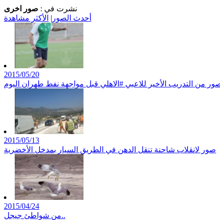
نشرت في :
صور اخرى
أحدث الصور
|
الأكثر مشاهدة
2015/05/20
صور من التدريب الأخير للاعبي ‫#‏الاهلي قبل مواجهة نفط طهران اليوم
2015/05/13
صور لانقلاب شاحنة تنقل الدهن في الطريق السيار بمدخل الأخضرية
2015/04/24
من شواطئ جيجل..