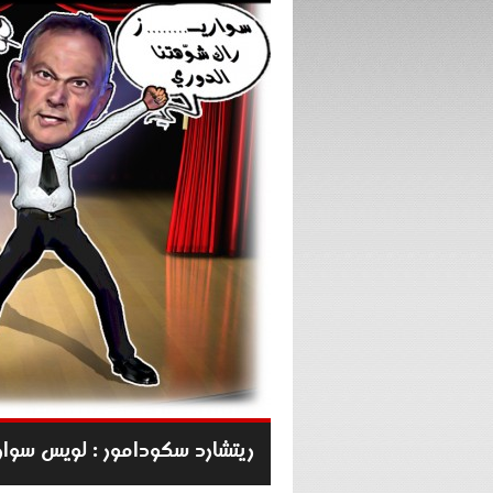
ريتشارد سكودامور : لويس سوار