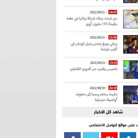
- 2021/09/21
14:07
دي ليخت يملك شرطا جزائيا في عقده
بقيمة 150 مليون أورو
- 2021/09/21
13:56
ريكي بويغ يتمنى رحيل كومان في
أقرب فرصة
- 2021/09/21
13:33
خاميس يقترب من الدوري القطري
- 2021/08/30
20:18
حاريث ينضم رسميا إلى صفوف
أولمبيك مرسيليا
شاهد كل الاخبار
- 2021/08/15
15:39
كراوتش:"سانشو صفقة الموسم في
كل الدوريات"
اف على مواقع التواصل الاجتماعي‎