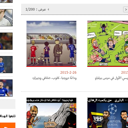
عرض :
1/200
<
2015-2-26
201
ي الأول في مرمى بيلباو
وداعًا دروجبا، كلوب، تشافي وجيرارد
تابعوا الهد