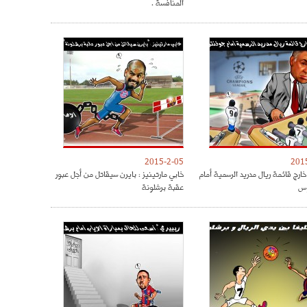
المنافسة .
2015-2-05
201
ارج قائمة ريال مدريد الرسمية أمام
خابي مارتينيز : بايرن سيقاتل من أجل عبور
س
عقبة برشلونة