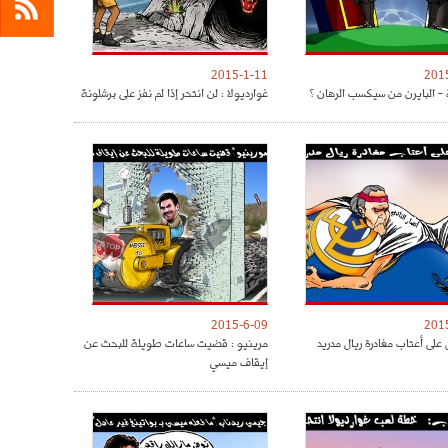
2015-1-11
201
 - البايرن من سيكسب الرهان ؟
غوارديولا : لن انتحر إذا لم نفز على برشلونة
2015-6-09
201
على أعتاب مغادرة ريال مدريد
مرينيو : قضيت ساعات طويلة للبحث عن
إيقاف ميسي