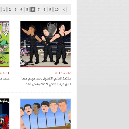
1
2
3
4
5
6
7
8
9
10
>
5-7-31
2015-7-07
ثلاثية للنادي الكتلوني بعد موسم مميز
هدف ميس
تألق فيه الثلاثي MSN بشكل لافت