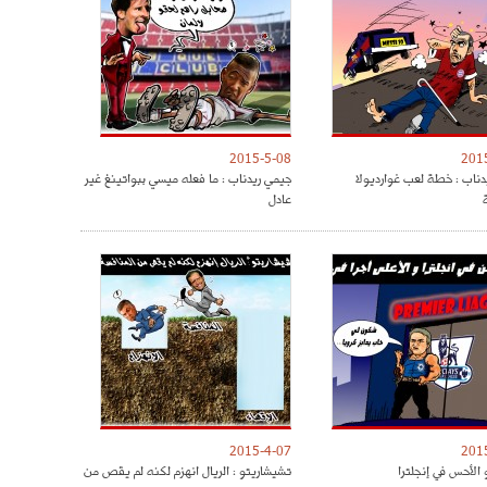
2015-5-08
201
دناب : خطة لعب غوارديولا
جيمي ريدناب : ما فعله ميسي ببواتينغ غير
عادل
2015-4-07
201
 الأحس في إنجلترا
تشيشاريتو : الريال انهزم لكنه لم يقص من