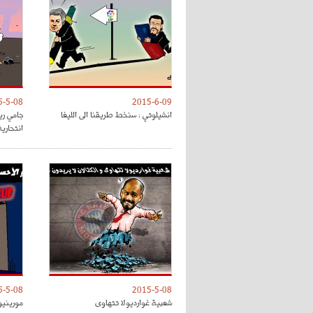
5-5-08
2015-6-09
انشيلوتي : سنخط طريقنا الى الليغا
جامي ري
انتحارية
5-5-08
2015-5-08
شعبية غوارديولا تتهاوى
مورينيو