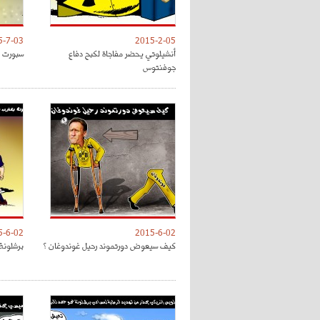
5-7-03
2015-2-05
أنشيلوتي يحضر مفاجاة لكبح دفاع
سبورت : 
جوفنتوس
5-6-02
2015-6-02
كيف سيعوض دورتموند رحيل غوندوغان ؟
برشلونة