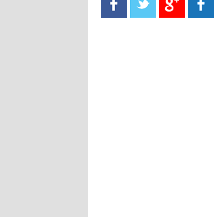
- 2021/08/15
13:40
يوفيتش يعرض خدماته على الإنتير
- 2021/08/15
13:16
أليغري: "الدفاع أبرز مشكلة تواجهنا
قبل انطلاق البطولة"
- 2021/08/15
13:15
مانشستر سيتي يُجهز عرضا جديدا من
أجل كاين
- 2021/08/15
12:56
ريال مدريد مستاء من ماريانو دياز
- 2021/08/15
12:47
دزيكو يُصر على راتب شهر جويلية
ويعرقل انتقاله إلى الإنتير
- 2021/08/15
12:43
لوبيز(رئيس بوردو): "صفقة عدلي مع