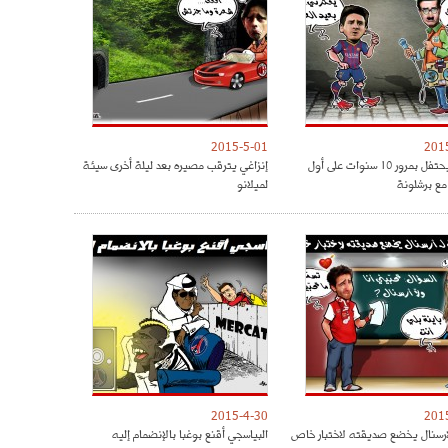
2015-5-01
201
ميسي يحتفل بمرور 10 سنوات على أول
إنزاغي يترقب مصيره بعد ليلة أخرى سيئة
مع برشلونة
لميلانو
2015-4-30
201
رسنال يخضع صديقته لاختبار خاص
البياسجي أقنع بوغبا بالإنضمام إليه