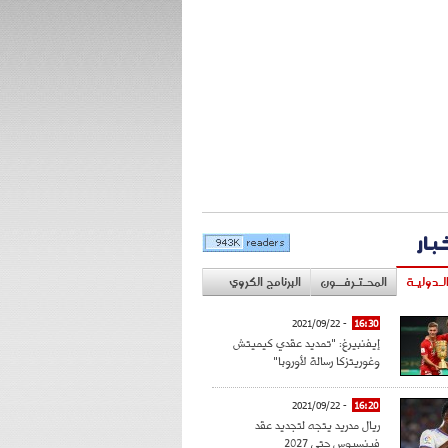
خبار
لـدوليـة
المحـتـرفــون
البرنامج الكروي
- 2021/09/22
16:30
إيفنبيرغ: "تمديد عقدي كيميتش
وغوريتزكا رسالة لأوروبا"
- 2021/09/22
16:20
ريال مدريد يتجه لتجديد عقد
فينسيوس حتى 2027