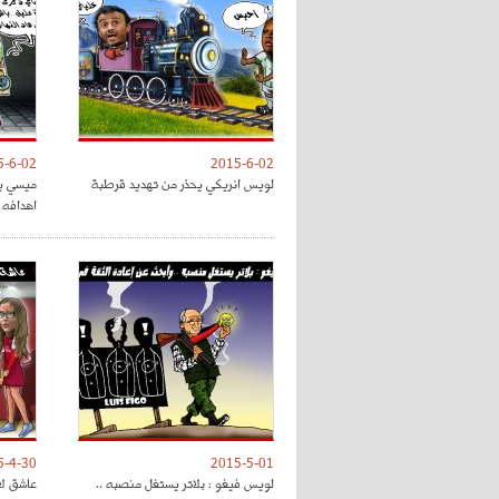
5-6-02
2015-6-02
لويس انريكي يحذر من تهديد قرطبة
اهدافه 
5-4-30
2015-5-01
لويس فيغو : بلاتر يستغل منصبه ..
عاشق لا