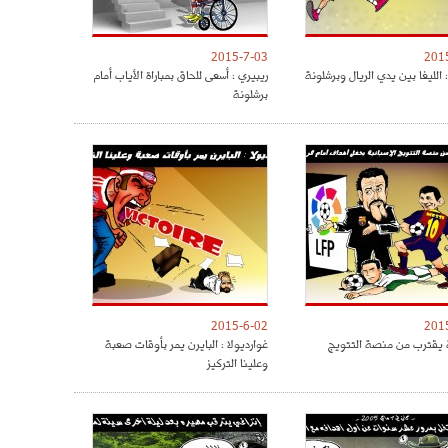
2015-7-03
201
الليغا بين يدي الريال وبرشلونة
ريبيري : أسعى للحاق بمباراة الأياب أمام
برشلونة
2015-6-02
201
 يقترب من منصة التتويج
غوارديولا : البايرن يمر بأوقات صعبة
وعلينا التركيز