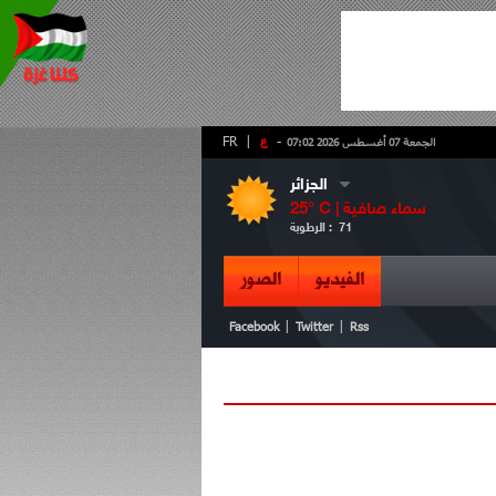
-
ع
|
FR
الجمعة 07 أغسطس 2026 07:02
الجزائر
سماء صافية
° C |
25
71
الرطوبة :
الفيديو
الصور
|
|
Facebook
Twitter
Rss