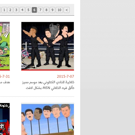
1
2
3
4
5
6
7
8
9
10
>
5-7-31
2015-7-07
ثلاثية للنادي الكتلوني بعد موسم مميز
هدف ميس
تألق فيه الثلاثي MSN بشكل لافت