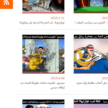
2015-1-11
201
 - البايرن من سيكسب الرهان ؟
غوارديولا : لن انتحر إذا لم نفز على برشلونة
2015-6-09
201
على أعتاب مغادرة ريال مدريد
مرينيو : قضيت ساعات طويلة للبحث عن
إيقاف ميسي