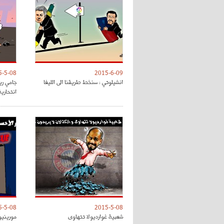
5-5-08
2015-6-09
انشيلوتي : سنخط طريقنا الى الليغا
جامي ري
انتحارية
5-5-08
2015-5-08
شعبية غوارديولا تتهاوى
مورينيو