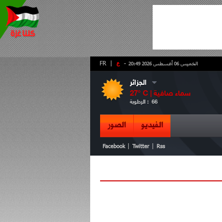
-
ع
|
FR
الخميس 06 أغسطس 2026 20:49
الجزائر
سماء صافية
° C |
27
66
الرطوبة :
الفيديو
الصور
|
|
Facebook
Twitter
Rss