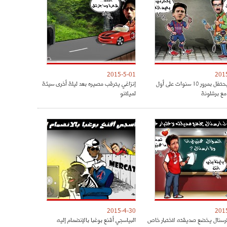
2015-5-01
201
ميسي يحتفل بمرور 10 سنوات على أول
إنزاغي يترقب مصيره بعد ليلة أخرى سيئة
مع برشلونة
لميلانو
2015-4-30
201
رسنال يخضع صديقته لاختبار خاص
البياسجي أقنع بوغبا بالإنضمام إليه