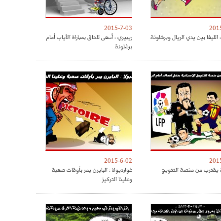
2015-7-03
201
الليغا بين يدي الريال وبرشلونة
ريبيري : أسعى للحاق بمباراة الأياب أمام
برشلونة
2015-6-02
201
 يقترب من منصة التتويج
غوارديولا : البايرن يمر بأوقات صعبة
وعلينا التركيز