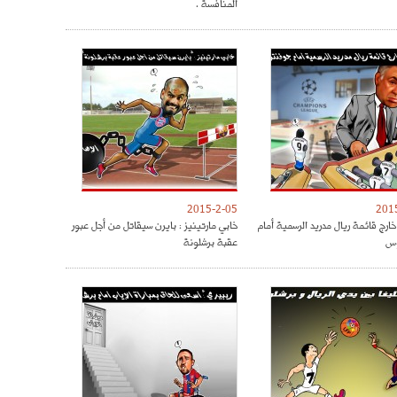
المنافسة .
2015-2-05
201
ارج قائمة ريال مدريد الرسمية أمام
خابي مارتينيز : بايرن سيقاتل من أجل عبور
س
عقبة برشلونة