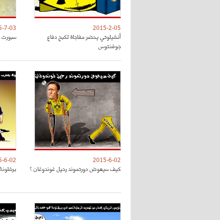
5-7-03
2015-2-05
أنشيلوتي يحضر مفاجاة لكبح دفاع
سبورت : 
جوفنتوس
5-6-02
2015-6-02
كيف سيعوض دورتموند رحيل غوندوغان ؟
برشلونة