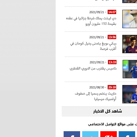
- 2021/09/21
14:07
دي ليخت يملك شرطا جزائيا في عقده
بقيمة 150 مليون أورو
- 2021/09/21
13:56
ريكي بويغ يتمنى رحيل كومان في
أقرب فرصة
- 2021/09/21
13:33
خاميس يقترب من الدوري القطري
- 2021/08/30
20:18
حاريث ينضم رسميا إلى صفوف
أولمبيك مرسيليا
شاهد كل الاخبار
- 2021/08/15
15:39
كراوتش:"سانشو صفقة الموسم في
كل الدوريات"
اف على مواقع التواصل الاجتماعي‎