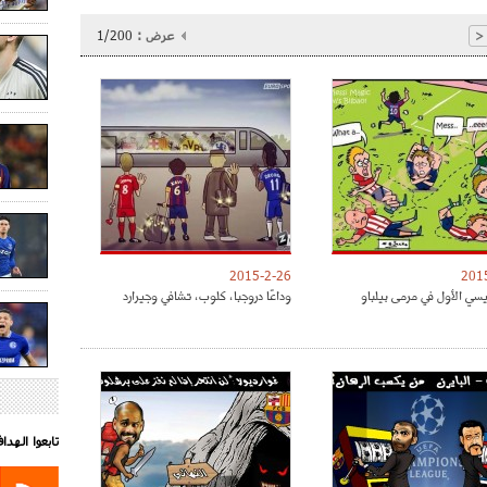
عرض :
1/200
<
2015-2-26
201
ي الأول في مرمى بيلباو
وداعًا دروجبا، كلوب، تشافي وجيرارد
تابعوا الهد