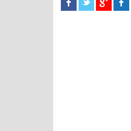
- 2021/08/15
13:40
يوفيتش يعرض خدماته على الإنتير
- 2021/08/15
13:16
أليغري: "الدفاع أبرز مشكلة تواجهنا
قبل انطلاق البطولة"
- 2021/08/15
13:15
مانشستر سيتي يُجهز عرضا جديدا من
أجل كاين
- 2021/08/15
12:56
ريال مدريد مستاء من ماريانو دياز
- 2021/08/15
12:47
دزيكو يُصر على راتب شهر جويلية
ويعرقل انتقاله إلى الإنتير
- 2021/08/15
12:43
لوبيز(رئيس بوردو): "صفقة عدلي مع