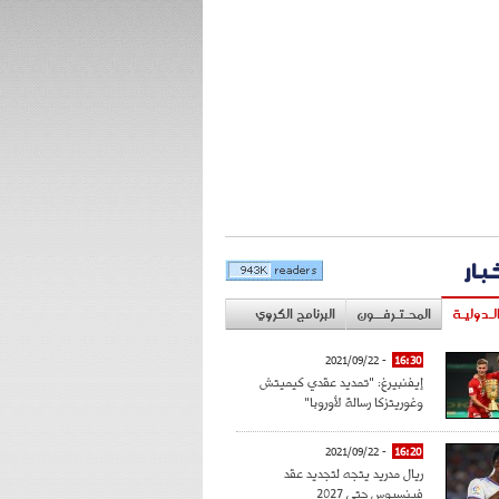
خبار
لـدوليـة
المحـتـرفــون
البرنامج الكروي
- 2021/09/22
16:30
إيفنبيرغ: "تمديد عقدي كيميتش
وغوريتزكا رسالة لأوروبا"
- 2021/09/22
16:20
ريال مدريد يتجه لتجديد عقد
فينسيوس حتى 2027