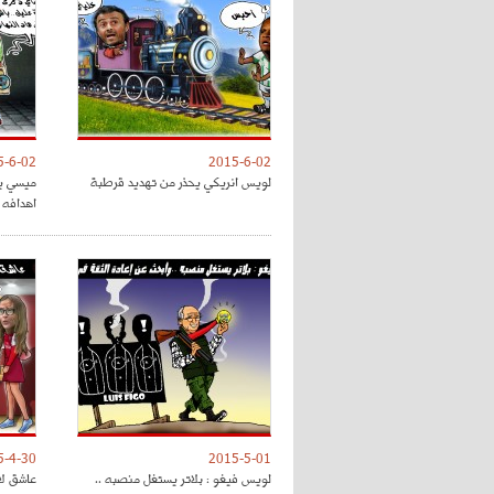
5-6-02
2015-6-02
لويس انريكي يحذر من تهديد قرطبة
اهدافه 
5-4-30
2015-5-01
لويس فيغو : بلاتر يستغل منصبه ..
عاشق لا