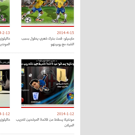
4-2-13
2014-4-15
مارسيلو: قمت بترك شعري يطول بسبب
حاليلوز
الشبه مع روبينهو
المونديا
4-1-12
2014-1-12
مونتيلا يسقط من قائمة المرشحين لتدريب
حاليلوز
الميلان