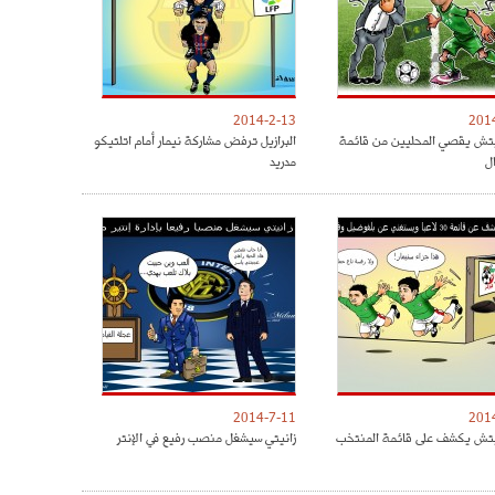
2014-2-13
201
يتش يقصي المحليين من قائمة
البرازيل ترفض مشاركة نيمار أمام اتلتيكو
ل
مدريد
2014-7-11
201
يتش يكشف على قائمة المنتخب
زانيتي سيشغل منصب رفيع في الإنتر