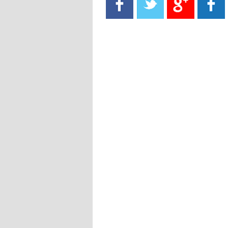
- 2021/08/15
13:40
يوفيتش يعرض خدماته على الإنتير
- 2021/08/15
13:16
أليغري: "الدفاع أبرز مشكلة تواجهنا
قبل انطلاق البطولة"
- 2021/08/15
13:15
مانشستر سيتي يُجهز عرضا جديدا من
أجل كاين
- 2021/08/15
12:56
ريال مدريد مستاء من ماريانو دياز
- 2021/08/15
12:47
دزيكو يُصر على راتب شهر جويلية
ويعرقل انتقاله إلى الإنتير
- 2021/08/15
12:43
لوبيز(رئيس بوردو): "صفقة عدلي مع