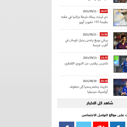
- 2021/09/21
14:07
دي ليخت يملك شرطا جزائيا في عقده
بقيمة 150 مليون أورو
- 2021/09/21
13:56
ريكي بويغ يتمنى رحيل كومان في
أقرب فرصة
- 2021/09/21
13:33
خاميس يقترب من الدوري القطري
- 2021/08/30
20:18
حاريث ينضم رسميا إلى صفوف
أولمبيك مرسيليا
شاهد كل الاخبار
- 2021/08/15
15:39
كراوتش:"سانشو صفقة الموسم في
كل الدوريات"
اف على مواقع التواصل الاجتماعي‎