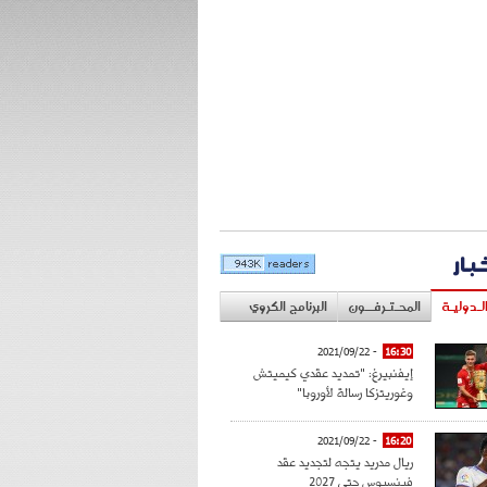
خبار
لـدوليـة
المحـتـرفــون
البرنامج الكروي
- 2021/09/22
16:30
إيفنبيرغ: "تمديد عقدي كيميتش
وغوريتزكا رسالة لأوروبا"
- 2021/09/22
16:20
ريال مدريد يتجه لتجديد عقد
فينسيوس حتى 2027