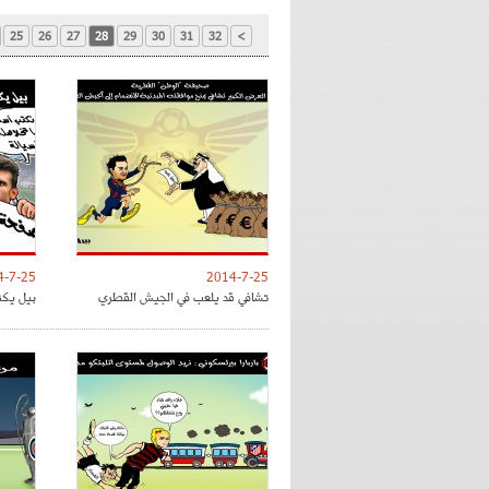
25
26
27
28
29
30
31
32
>
4-7-25
2014-7-25
تشافي قد يلعب في الجيش القطري
بيل يكت