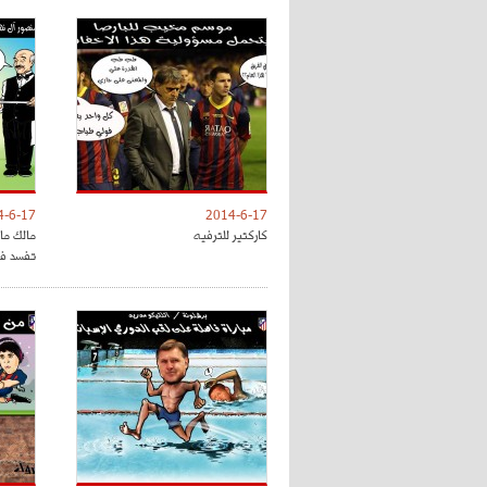
4-6-17
2014-6-17
كاركتير للترفيه
مالك ما
تفسد فر