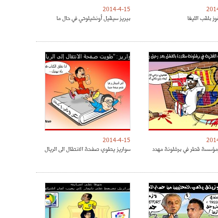
2014-4-15
201
ز بلقب الليغا
بيريز سيقيل أونشيلوتي في حال ما
2014-4-15
201
مؤسسة قطر في برشلونة مهدد
سواريز يطوي صفحة الانتقال الى الريال