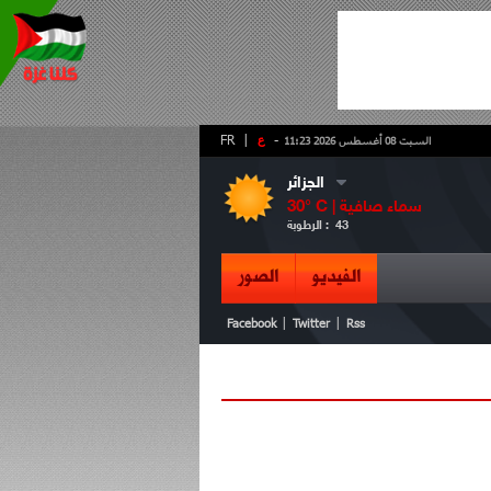
-
ع
|
FR
السبت 08 أغسطس 2026 11:23
الجزائر
سماء صافية
° C |
30
43
الرطوبة :
الفيديو
الصور
|
|
Facebook
Twitter
Rss