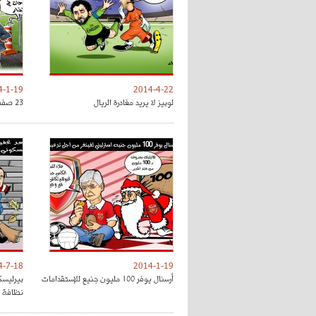
4-1-19
2014-4-22
لوبيز لا يريد مغادرة الريال
23 صفقة في أجندة أنريكي لبرشلونة
4-7-18
2014-1-19
أرسنال يوفر 100 مليون جنيع للإستقدامات
بيرليسك
نظافة