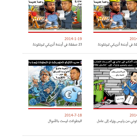
2014-1-19
201
23 صفقة في أجندة أنريكي لبرشلونة
2014-7-18
201
وني من رئيس وزراء إلى عامل
البطولات ليست بالأموال