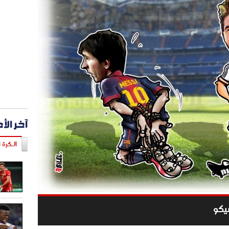
آخر الأ
الـكرة ا
يكو