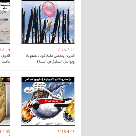
6-6-19
2016-7-20
البايرن يتخطى عقبة كولن بصعوبة
الدوري ا
ويواصل التحليق في الصدارة
غامضا
6-4-03
2016-4-03