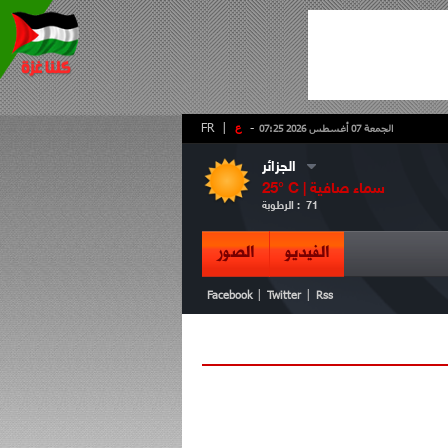
-
ع
|
FR
الجمعة 07 أغسطس 2026 07:25
الجزائر
سماء صافية
° C |
25
71
الرطوبة :
الفيديو
الصور
|
|
Facebook
Twitter
Rss