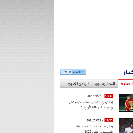
خبار
لـدوليـة
المحـتـرفــون
البرنامج الكروي
- 2021/09/22
16:30
إيفنبيرغ: "تمديد عقدي كيميتش
وغوريتزكا رسالة لأوروبا"
- 2021/09/22
16:20
ريال مدريد يتجه لتجديد عقد
فينسيوس حتى 2027