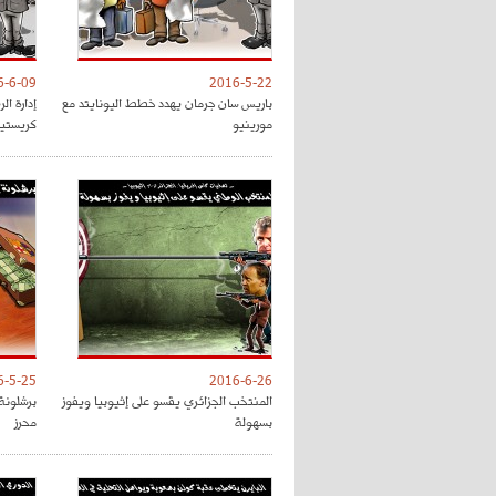
6-6-09
2016-5-22
باريس سان جرمان يهدد خطط اليونايتد مع
إدارة ال
مورينيو
كريستيا
6-5-25
2016-6-26
المنتخب الجزائري يقسو على إثيوبيا ويفوز
برشلونة 
بسهولة
محرز