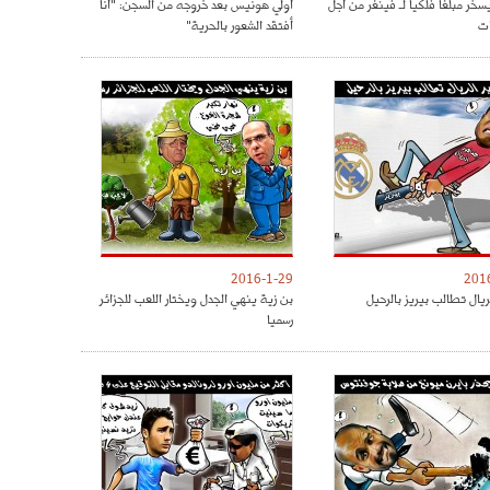
سخر مبلغا فلكيا لـ فينغر من أجل
أولي هونيس بعد خروجه من السجن: "أنا
ات
أفتقد الشعور بالحرية"
2016-1-29
201
ريال تطالب بيريز بالرحيل
بن زية ينهي الجدل ويختار اللعب للجزائر
رسميا