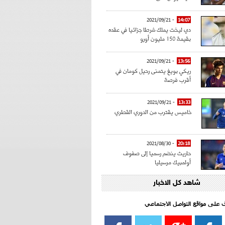
- 2021/09/21
14:07
دي ليخت يملك شرطا جزائيا في عقده
بقيمة 150 مليون أورو
- 2021/09/21
13:56
ريكي بويغ يتمنى رحيل كومان في
أقرب فرصة
- 2021/09/21
13:33
خاميس يقترب من الدوري القطري
- 2021/08/30
20:18
حاريث ينضم رسميا إلى صفوف
أولمبيك مرسيليا
شاهد كل الاخبار
- 2021/08/15
15:39
كراوتش:"سانشو صفقة الموسم في
كل الدوريات"
اف على مواقع التواصل الاجتماعي‎