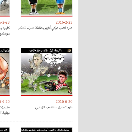
6-2-23
2016-2-23
طرد لاعب تركي أشهر بطاقة حمراء للحكم
كلوزه ي
جوفنتو
6-6-20
2016-6-20
غاريث بايل .. اللاعب الزجاجي
هل يؤثر
نهاية ا