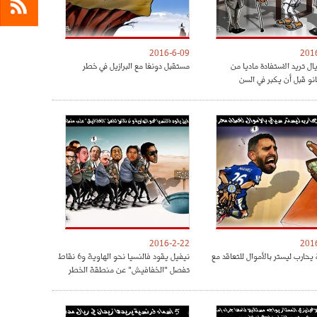
2016-6-09
201
ريال تريد الاستفادة ماديا من
مستقبل دونغا مع البرازيل في خطر
نو قبل أن يكبر في السن
2016-2-22
201
يحارب ليستر بالأموال للتعاقد مع
نيفيل يقود فالنسيا نحو الهاوية و6 نقاط
تفصل "الخفافيش" عن منطقة الخطر