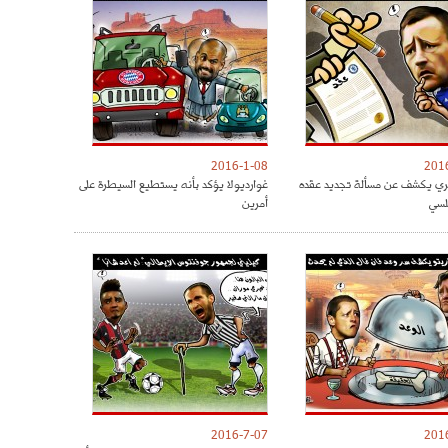
2016-1-08
201
ري يكشف عن مسألة تجديد عقده
غوارديولا يؤكد بأنه يستطيع السيطرة على
لسي
أمرين
2016-7-07
201