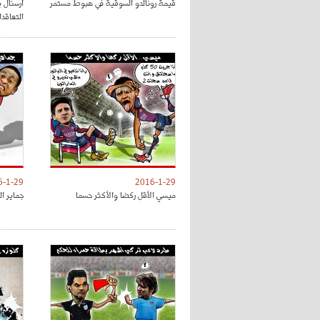
قيمة رونالدو السوقية في هبوط مستمر
أرسنال ي
التعاقد
6-1-29
2016-1-29
ميسي الأقل ركضا والأكثر حسما
جماير ال