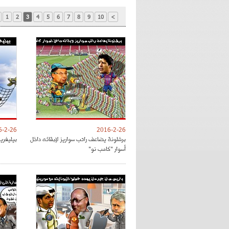
1
2
3
4
5
6
7
8
9
10
>
6-2-26
2016-2-26
برشلونة يضاعف راتب سواريز لإبقائه داخل
بيليغري
أسوار "كامب نو"