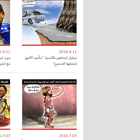
6-4-11
2016-4-11
نيفيل لجماهير فالنسيا: "سأعيد الأمور
جون تي
لنصابها الصحيح"
مع تشي
6-7-07
2016-7-07