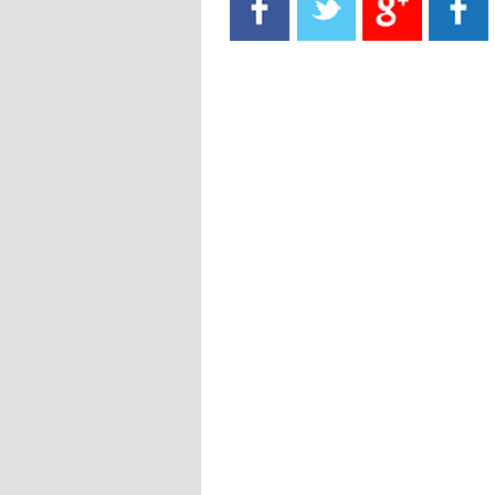
- 2021/08/15
13:40
يوفيتش يعرض خدماته على الإنتير
- 2021/08/15
13:16
أليغري: "الدفاع أبرز مشكلة تواجهنا
قبل انطلاق البطولة"
- 2021/08/15
13:15
مانشستر سيتي يُجهز عرضا جديدا من
أجل كاين
- 2021/08/15
12:56
ريال مدريد مستاء من ماريانو دياز
- 2021/08/15
12:47
دزيكو يُصر على راتب شهر جويلية
ويعرقل انتقاله إلى الإنتير
- 2021/08/15
12:43
لوبيز(رئيس بوردو): "صفقة عدلي مع