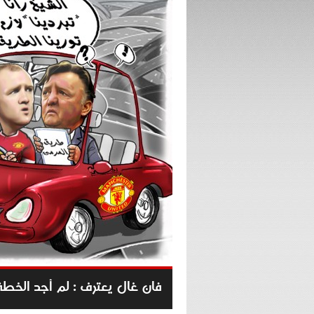
فان غال يعترف : لم أجد الخطة