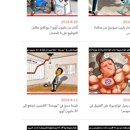
2016-6-20
201
حذر بايرن ميونيخ من صلابة
أكثر من مليون أورو لـ رونالدو مقابل
س
التوقيع على 4 قمصان
2016-4-11
201
 رحيل غوارديولا على الفريق في
قيمة محرز في "بورصة" اللاعبين ترتفع إلى
لموسم؟
20 مليون أورو