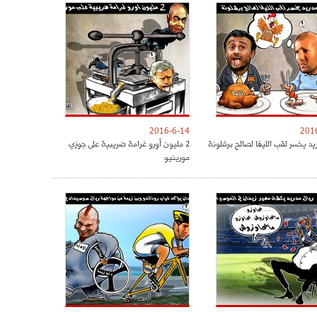
2016-6-14
201
يد يخسر لقب الليغا لصالح برشلونة
2 مليون أورو غرامة ضريبية على جوزي
مورينيو