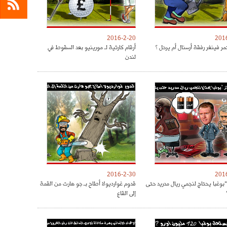
2016-2-20
201
ر فينغر رفقة أرسنال أم يرحل ؟
أرقام كارثية لـ مورينيو بعد السقوط في
لندن
2016-2-30
201
"بوغبا يحتاج لنجمي ريال مدريد حتى
قدوم غوارديولا أطاح بـ جو هارت من القمة
إلى القاع