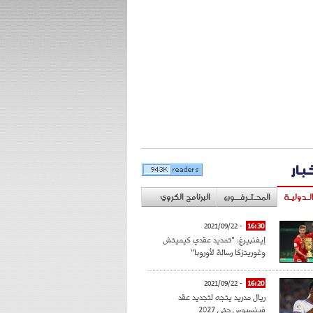
خبار
لـدوليـة
المحـتـرفــون
البرنامج الكروي
- 2021/09/22
16:30
إيفنبيرغ: "تمديد عقدي كيميتش
وغوريتزكا رسالة لأوروبا"
- 2021/09/22
16:20
ريال مدريد يتجه لتجديد عقد
فينسيوس حتى 2027