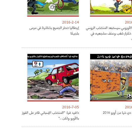
2016-2-14
201
 الأوروبي سيستبعد المنتخب الروسي
إيطاليا تحذر الجميع بثنائية في مرمى
 تكرار شغب وعنف مشجعيه في
بلجيكا
2016-7-05
201
ي خيا من أورو 2016
دافيد فيا: "المنتخب الإسباني قادر على الفوز
بالأورو ولكن .."