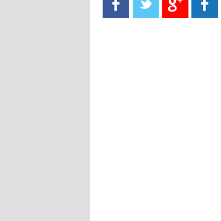
- 2021/08/15
13:40
يوفيتش يعرض خدماته على الإنتير
- 2021/08/15
13:16
أليغري: "الدفاع أبرز مشكلة تواجهنا
قبل انطلاق البطولة"
- 2021/08/15
13:15
مانشستر سيتي يُجهز عرضا جديدا من
أجل كاين
- 2021/08/15
12:56
ريال مدريد مستاء من ماريانو دياز
- 2021/08/15
12:47
دزيكو يُصر على راتب شهر جويلية
ويعرقل انتقاله إلى الإنتير
- 2021/08/15
12:43
لوبيز(رئيس بوردو): "صفقة عدلي مع