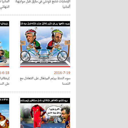
الإصابات تضع كونتي في مأزق قبل مواجهة
ألمانيا 
ألمانيا
النهائي
6-6-18
2016-7-19
سوء الحظ يرغم البرتغال على التعادل مع
إيطاليا 
النمسا
على الس