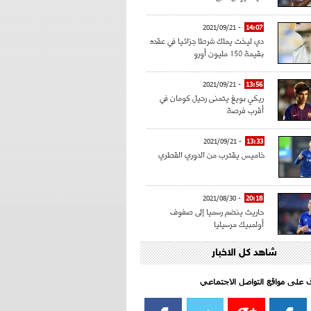
- 2021/09/21
14:07
دي ليخت يملك شرطا جزائيا في عقده
بقيمة 150 مليون أورو
- 2021/09/21
13:56
ريكي بويغ يتمنى رحيل كومان في
أقرب فرصة
- 2021/09/21
13:33
خاميس يقترب من الدوري القطري
- 2021/08/30
20:18
حاريث ينضم رسميا إلى صفوف
أولمبيك مرسيليا
شاهد كل الاخبار
- 2021/08/15
15:39
كراوتش:"سانشو صفقة الموسم في
كل الدوريات"
اف على مواقع التواصل الاجتماعي‎