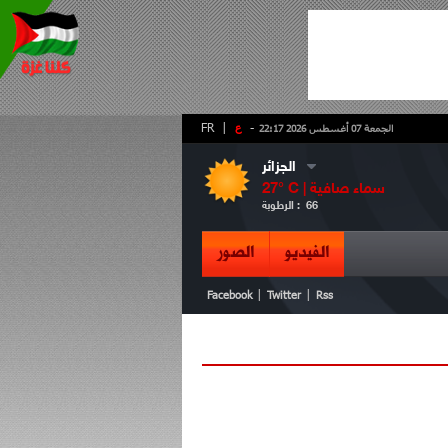
-
ع
|
FR
الجمعة 07 أغسطس 2026 22:17
الجزائر
سماء صافية
° C |
27
66
الرطوبة :
الفيديو
الصور
|
|
Facebook
Twitter
Rss