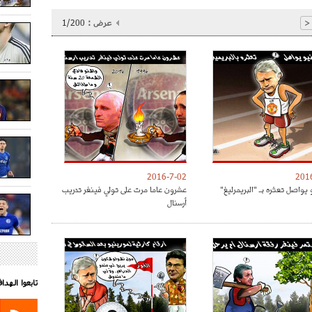
عرض :
1/200
<
2016-7-02
201
 يواصل تعثره بـ "البريمرليغ"
عشرون عاما مرت على تولي فينغر تدريب
أرسنال
تابعوا الهد