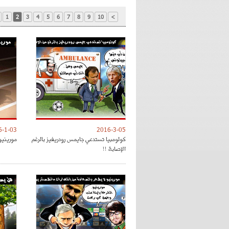
1
2
3
4
5
6
7
8
9
10
>
6-1-03
2016-3-05
كولومبيا تستدعي جايمس رودريغيز بالرغم
مورينيو
الإصابة !!