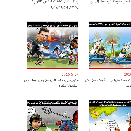
تكتسح سلوفاكيا وتتأهل إلى ربع
ويلز تتأهل رفقة إنجلترا في "الأورو"
وتحقق إنجازا تاريخيا
2016-5-17
201
تحسم تأهلها في "الأورو" بفوز قاتل
ستوريدج يخطف الفوز من بايل ورفاقه في
ويد
الدقائق الأخيرة