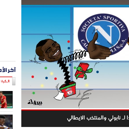
آخر الأ
الـكرة ا
 لـ نابولي والمنتخب الايطالي