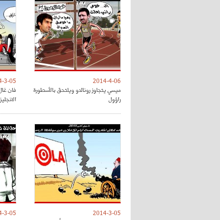
4-3-05
2014-4-06
ميسي يتجاوز رونالدو ويلتحق بالأسطورة
فان غال
راؤول
الانجليز
4-3-05
2014-3-05