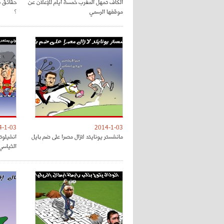
الكاف تمهل المغرب خمسة أيام للإعلان عن
حقائق ت
موقفها الرسمي
؟
4-1-03
2014-1-03
مانشستر يونايتد لازال مصرا على ضم بايل
انشيلوت
الثياسي 