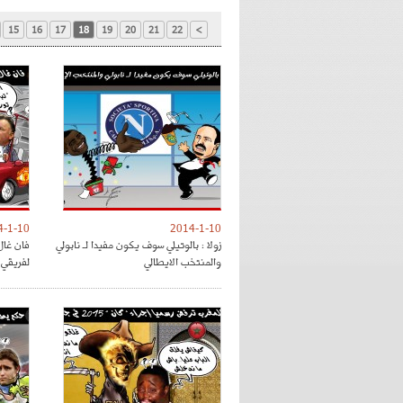
15
16
17
18
19
20
21
22
>
4-1-10
2014-1-10
زولا : بالوتيلي سوف يكون مفيدا لـ نابولي
فان غال
والمنتخب الايطالي
لفريقي