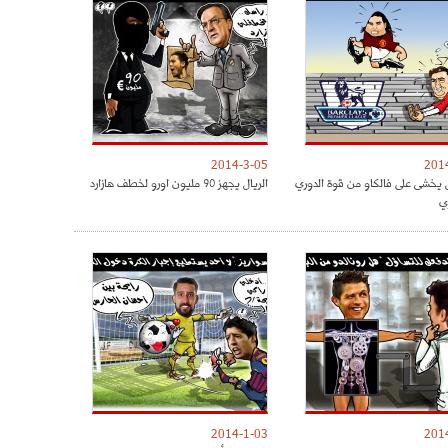
2014-3-05
201
 يخشى على فالكاو من قوة الدوري
الريال يجهز 90 مليون اورو لخطف هازارد
ي
2014-1-03
201