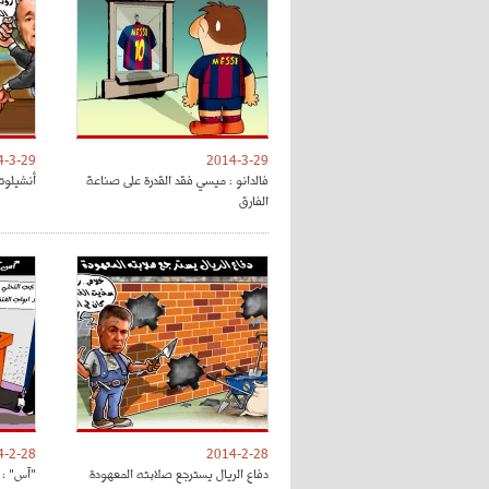
4-3-29
2014-3-29
فالدانو : ميسي فقد القدرة على صناعة
أنشيلوتي
الفارق
4-2-28
2014-2-28
دفاع الريال يسترجع صلابته المعهودة
"آس" : 