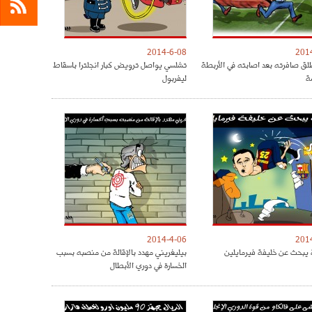
2014-6-08
201
ق صافرته بعد اصابته في الأربطة
تشلسي يواصل ترويض كبار انجلترا باسقاط
ة
ليفربول
2014-4-06
201
 يبحث عن خليفة فيرمايلين
بيليغريني مهدد بالإقالة من منصبه بسبب
الخسارة في دوري الأبطال