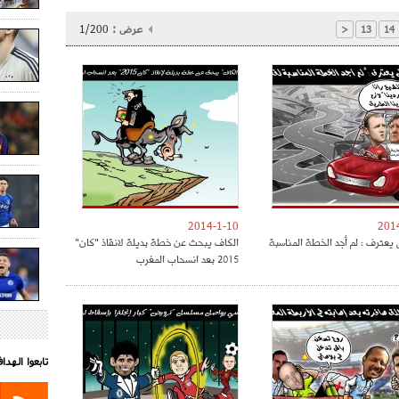
عرض :
1/200
<
13
14
2014-1-10
201
 يعترف : لم أجد الخطة المناسبة
الكاف يبحث عن خطة بديلة لانقاذ "كان"
2015 بعد انسحاب المغرب
تابعوا الهد