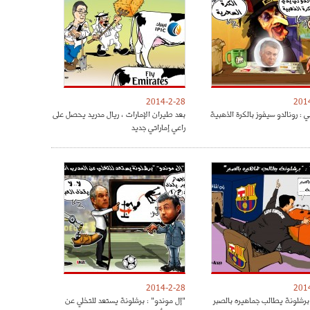
2014-2-28
201
 : رونالدو سيفوز بالكرة الذهبية
بعد طيران الإمارات ، ريال مدريد يحصل على
راعي إماراتي جديد
2014-2-28
201
برشلونة يطالب جماهيره بالصبر
"إل موندو" : برشلونة يستعد للتخلي عن