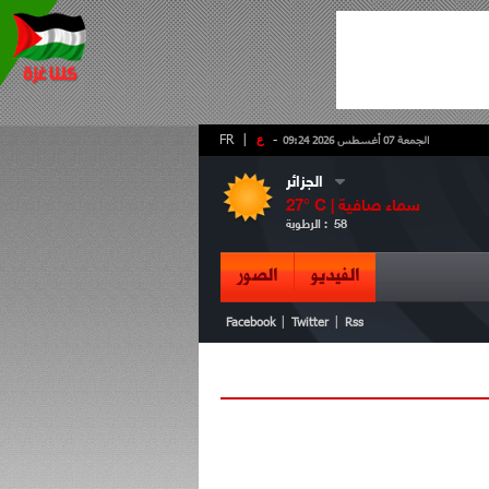
-
ع
|
FR
الجمعة 07 أغسطس 2026 09:24
الجزائر
سماء صافية
° C |
27
58
الرطوبة :
الفيديو
الصور
|
|
Facebook
Twitter
Rss