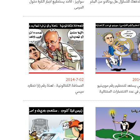
دفعك للتساؤل هل رونالدو من البشر
سواريز : لاأحد يستطيع اجبار الكرة دخول
المرمى
2014-7-02
201
ي يستعد لتحطيم رقم مورينيو
الصحافة الكتالونية : لعنة رقم زارا تطارد
في عدد الانتصارات المتتالية
ميسي