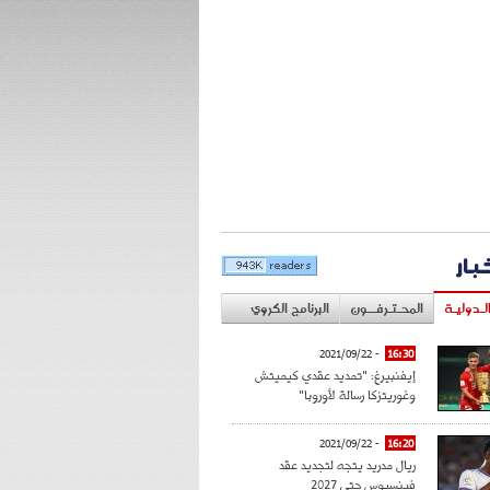
خبار
لـدوليـة
المحـتـرفــون
البرنامج الكروي
- 2021/09/22
16:30
إيفنبيرغ: "تمديد عقدي كيميتش
وغوريتزكا رسالة لأوروبا"
- 2021/09/22
16:20
ريال مدريد يتجه لتجديد عقد
فينسيوس حتى 2027