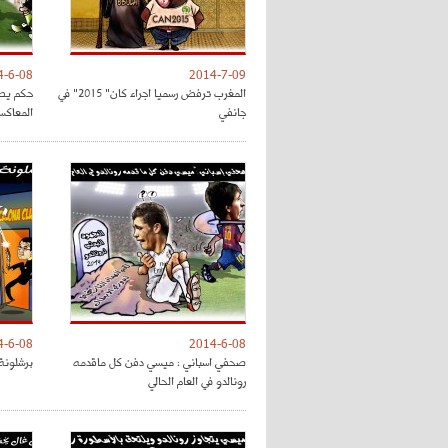
4-6-08
2014-7-09
المغرب ترفض رسميا اجراء كان" 2015" في
حكم يطل
جانفي
المعاكس
4-6-08
2014-6-08
صحفي اسباني : ميسي دفن كل ماقدمه
برشلونة
رونالدو في العام الحالي