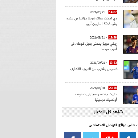
- 2021/09/21
14:07
دي ليخت يملك شرطا جزائيا في عقده
بقيمة 150 مليون أورو
- 2021/09/21
13:56
ريكي بويغ يتمنى رحيل كومان في
أقرب فرصة
- 2021/09/21
13:33
خاميس يقترب من الدوري القطري
- 2021/08/30
20:18
حاريث ينضم رسميا إلى صفوف
أولمبيك مرسيليا
شاهد كل الاخبار
- 2021/08/15
15:39
كراوتش:"سانشو صفقة الموسم في
كل الدوريات"
اف على مواقع التواصل الاجتماعي‎