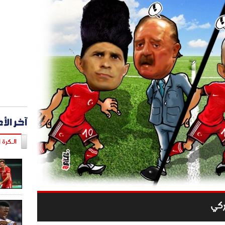
آخر الأ
الـكرة ا
ركي