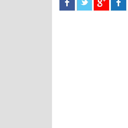
- 2021/08/15
13:40
يوفيتش يعرض خدماته على الإنتير
- 2021/08/15
13:16
أليغري: "الدفاع أبرز مشكلة تواجهنا
قبل انطلاق البطولة"
- 2021/08/15
13:15
مانشستر سيتي يُجهز عرضا جديدا من
أجل كاين
- 2021/08/15
12:56
ريال مدريد مستاء من ماريانو دياز
- 2021/08/15
12:47
دزيكو يُصر على راتب شهر جويلية
ويعرقل انتقاله إلى الإنتير
- 2021/08/15
12:43
لوبيز(رئيس بوردو): "صفقة عدلي مع