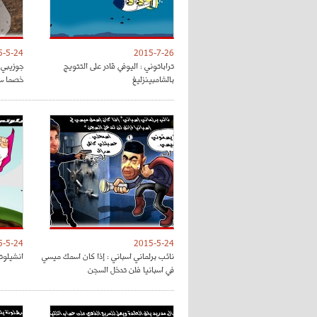
5-5-24
2015-7-26
تراباتوني : اليوفي قادر على التتويج
جوزيبي 
بالشامبينزليغ
خصما سه
5-5-24
2015-5-24
نائب برلماني اسباني : إذا كان اسمك ميسي
انشيلوت
في اسبانيا فلن تدخل السجن