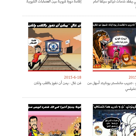
ي يفقد خدمات تياغو سيلفا امام
إقامة دورة كروية بين العصابات الكروية
2015-6-18
201
 : تدريب مانشستر يونايتد أسهل من
فن غال : يمن أن نفوز باللقب ولكن
تشيلسي