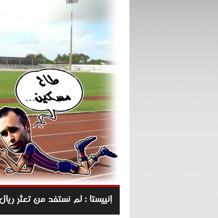
إنييستا : لم نستفد من تعثر ريال