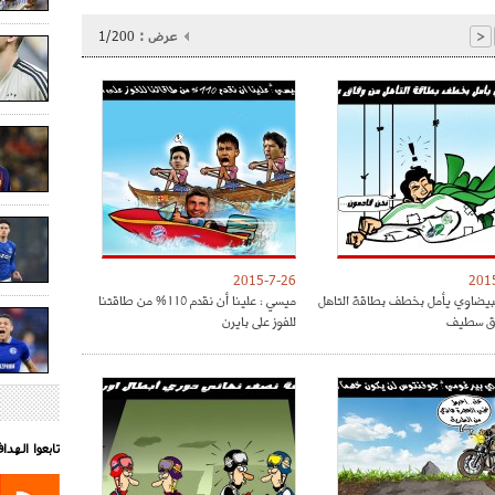
عرض :
1/200
<
2015-7-26
201
البيضاوي يأمل بخطف بطاقة التاهل
ميسي : علينا أن نقدم 110% من طاقتنا
ق سطيف
للفوز على بايرن
تابعوا الهد