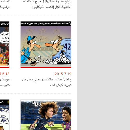
باولو سيزار نجم البرازيل يبيع ميداليته
البياسج
الذهبية لأجل إقتناء الكوكايين
برشلونة
5-6-18
2015-7-19
وكيل أعماله : مانشستر سيتي جعل من
مورينيو
توريه كبش فداء
تدريب 