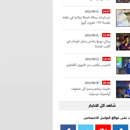
- 2021/09/21
14:07
دي ليخت يملك شرطا جزائيا في عقده
بقيمة 150 مليون أورو
- 2021/09/21
13:56
ريكي بويغ يتمنى رحيل كومان في
أقرب فرصة
- 2021/09/21
13:33
خاميس يقترب من الدوري القطري
- 2021/08/30
20:18
حاريث ينضم رسميا إلى صفوف
أولمبيك مرسيليا
شاهد كل الاخبار
- 2021/08/15
15:39
كراوتش:"سانشو صفقة الموسم في
كل الدوريات"
اف على مواقع التواصل الاجتماعي‎