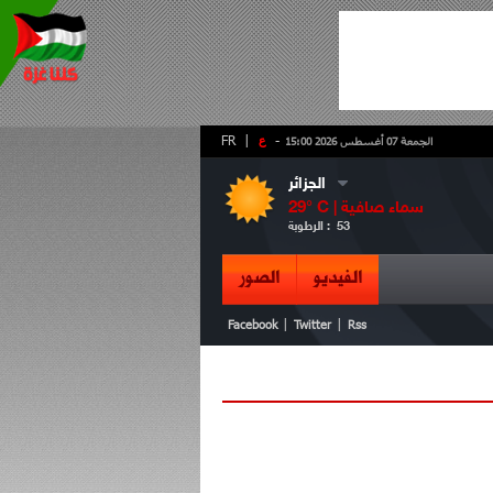
-
ع
|
FR
الجمعة 07 أغسطس 2026 15:00
الجزائر
سماء صافية
° C |
29
53
الرطوبة :
الفيديو
الصور
|
|
Facebook
Twitter
Rss