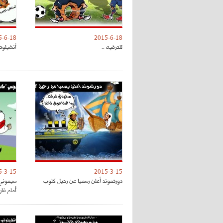
5-6-18
2015-6-18
للترفيه ..
أنشيلوتي
5-3-15
2015-3-15
دورتموند أعلن رسميا عن رحيل كلوب
سيموني 
أمام فا