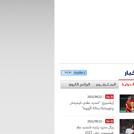
خبار
لـدوليـة
المحـتـرفــون
البرنامج الكروي
- 2021/09/22
16:30
إيفنبيرغ: "تمديد عقدي كيميتش
وغوريتزكا رسالة لأوروبا"
- 2021/09/22
16:20
ريال مدريد يتجه لتجديد عقد
فينسيوس حتى 2027