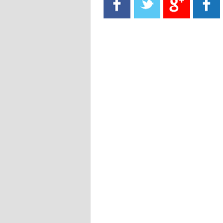
- 2021/08/15
13:40
يوفيتش يعرض خدماته على الإنتير
- 2021/08/15
13:16
أليغري: "الدفاع أبرز مشكلة تواجهنا
قبل انطلاق البطولة"
- 2021/08/15
13:15
مانشستر سيتي يُجهز عرضا جديدا من
أجل كاين
- 2021/08/15
12:56
ريال مدريد مستاء من ماريانو دياز
- 2021/08/15
12:47
دزيكو يُصر على راتب شهر جويلية
ويعرقل انتقاله إلى الإنتير
- 2021/08/15
12:43
لوبيز(رئيس بوردو): "صفقة عدلي مع