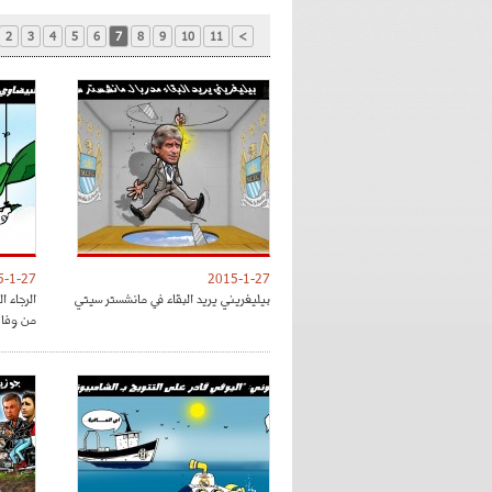
2
3
4
5
6
7
8
9
10
11
>
5-1-27
2015-1-27
بيليغريني يريد البقاء في مانشستر سيتي
الرجاء 
من وفا