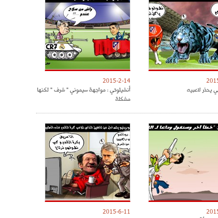
2015-2-14
201
ي يحذر لاعبيه
أنشيلوتي : مواجهة سيموني " شرف " لكنها
مشكلة
2015-6-11
201