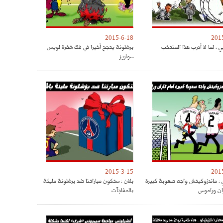
2015-6-18
201
 : لما لا أدرب هذا المنتخب
برشلونة يتجح أخيرا في فك شفرة لويس
سواريز
2015-3-15
201
: ماندزوكيتش واجه صعوبة كبيرة
بلان : ستكون مباراتنا ضد برشلونة مليئة
ران وراموس
بالمفاجآت