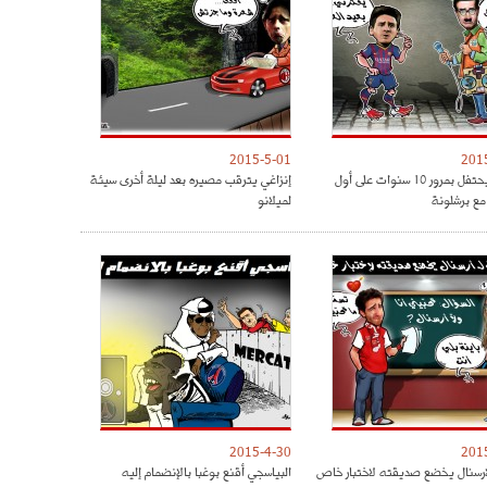
2015-5-01
201
ميسي يحتفل بمرور 10 سنوات على أول
إنزاغي يترقب مصيره بعد ليلة أخرى سيئة
مع برشلونة
لميلانو
2015-4-30
201
رسنال يخضع صديقته لاختبار خاص
البياسجي أقنع بوغبا بالإنضمام إليه