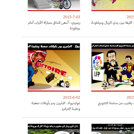
2015-7-03
201
الليغا بين يدي الريال وبرشلونة
ريبيري : أسعى للحاق بمباراة الأياب أمام
برشلونة
2015-6-02
201
 يقترب من منصة التتويج
غوارديولا : البايرن يمر بأوقات صعبة
وعلينا التركيز