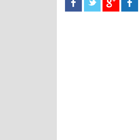
- 2021/08/15
13:40
يوفيتش يعرض خدماته على الإنتير
- 2021/08/15
13:16
أليغري: "الدفاع أبرز مشكلة تواجهنا
قبل انطلاق البطولة"
- 2021/08/15
13:15
مانشستر سيتي يُجهز عرضا جديدا من
أجل كاين
- 2021/08/15
12:56
ريال مدريد مستاء من ماريانو دياز
- 2021/08/15
12:47
دزيكو يُصر على راتب شهر جويلية
ويعرقل انتقاله إلى الإنتير
- 2021/08/15
12:43
لوبيز(رئيس بوردو): "صفقة عدلي مع