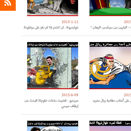
2015-1-11
201
 - البايرن من سيكسب الرهان ؟
غوارديولا : لن انتحر إذا لم نفز على برشلونة
2015-6-09
201
على أعتاب مغادرة ريال مدريد
مرينيو : قضيت ساعات طويلة للبحث عن
إيقاف ميسي