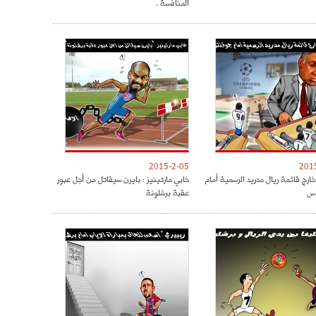
المنافسة .
2015-2-05
201
ارج قائمة ريال مدريد الرسمية أمام
خابي مارتينيز : بايرن سيقاتل من أجل عبور
س
عقبة برشلونة