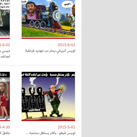
5-6-02
2015-6-02
لويس انريكي يحذر من تهديد قرطبة
اهدافه 
5-4-30
2015-5-01
لويس فيغو : بلاتر يستغل منصبه ..
عاشق لا