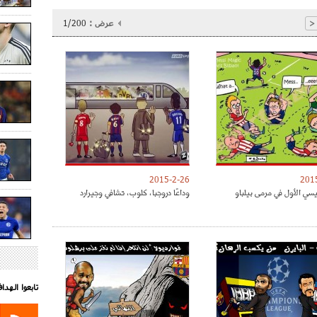
عرض :
1/200
<
2015-2-26
201
ي الأول في مرمى بيلباو
وداعًا دروجبا، كلوب، تشافي وجيرارد
تابعوا الهد