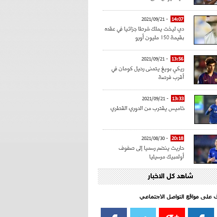
- 2021/09/21
14:07
دي ليخت يملك شرطا جزائيا في عقده
بقيمة 150 مليون أورو
- 2021/09/21
13:56
ريكي بويغ يتمنى رحيل كومان في
أقرب فرصة
- 2021/09/21
13:33
خاميس يقترب من الدوري القطري
- 2021/08/30
20:18
حاريث ينضم رسميا إلى صفوف
أولمبيك مرسيليا
شاهد كل الاخبار
- 2021/08/15
15:39
كراوتش:"سانشو صفقة الموسم في
كل الدوريات"
اف على مواقع التواصل الاجتماعي‎