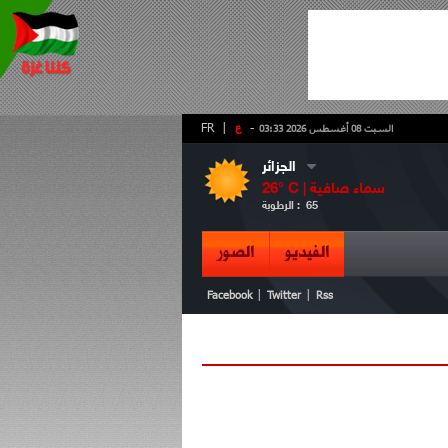
-
ع
|
FR
السبت 08 أغسطس 2026 03:33
الجزائر
سماء صافية
° C |
26
65
الرطوبة :
الفيديو
الصور
|
|
Facebook
Twitter
Rss