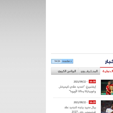
خبار
لـدوليـة
المحـتـرفــون
البرنامج الكروي
- 2021/09/22
16:30
إيفنبيرغ: "تمديد عقدي كيميتش
وغوريتزكا رسالة لأوروبا"
- 2021/09/22
16:20
ريال مدريد يتجه لتجديد عقد
فينسيوس حتى 2027