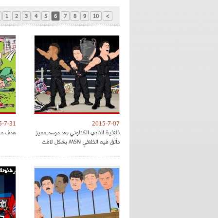
1
2
3
4
5
6
7
8
9
10
>
5-7-31
2015-7-07
ثلاثية للنادي الكتلوني بعد موسم مميز
هدف ميس
تألق فيه الثلاثي MSN بشكل لافت