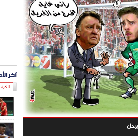
آخر الأ
الـكرة ا
يرحل