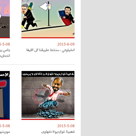
5-5-08
2015-6-09
انشيلوتي : سنخط طريقنا الى الليغا
جامي ري
انتحارية
5-5-08
2015-5-08
شعبية غوارديولا تتهاوى
مورينيو