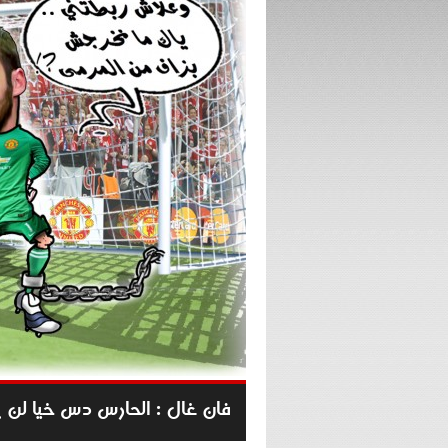
فان غال : الحارس دس خيا لن 