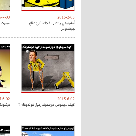
5-7-03
2015-2-05
أنشيلوتي يحضر مفاجاة لكبح دفاع
سبورت : 
جوفنتوس
5-6-02
2015-6-02
كيف سيعوض دورتموند رحيل غوندوغان ؟
برشلونة