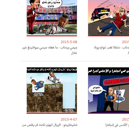
2015-5-08
201
دناب : خطة لعب غوارديولا
جيمي ريدناب : ما فعله ميسي ببواتينغ غير
عادل
2015-4-07
201
 الأحس في إنجلترا
تشيشاريتو : الريال انهزم لكنه لم يقص من