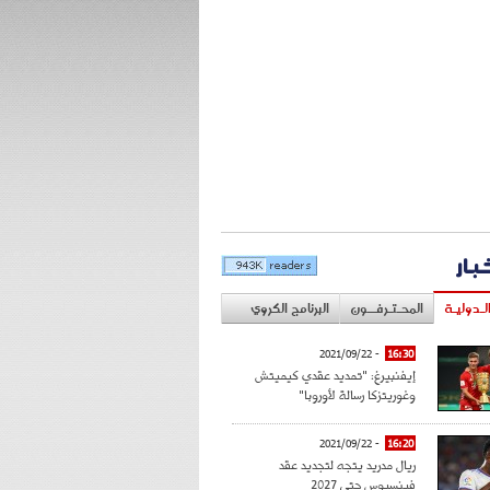
خبار
لـدوليـة
المحـتـرفــون
البرنامج الكروي
- 2021/09/22
16:30
إيفنبيرغ: "تمديد عقدي كيميتش
وغوريتزكا رسالة لأوروبا"
- 2021/09/22
16:20
ريال مدريد يتجه لتجديد عقد
فينسيوس حتى 2027