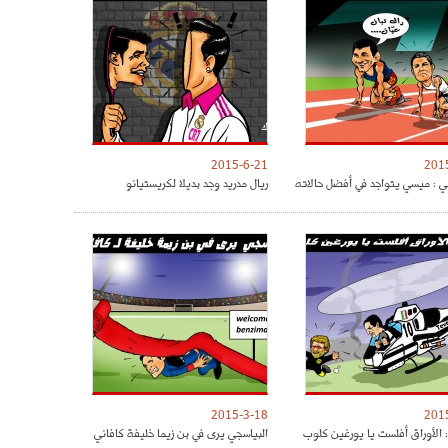
2015-6-21
201
ي : ميسي يتواجد في أفضل حالاته
ريال مدريد وجد بديلا لكريستيانو
2015-3-18
201
: الأوراق أفلست يا يورغين كلوب
البياسجي يرى في بن زيما خليفة كافاني