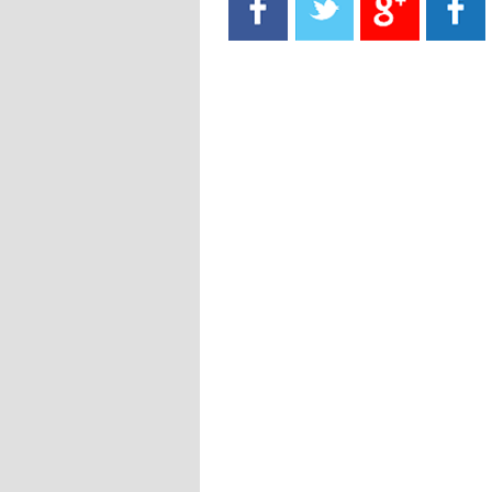
- 2021/08/15
13:40
يوفيتش يعرض خدماته على الإنتير
- 2021/08/15
13:16
أليغري: "الدفاع أبرز مشكلة تواجهنا
قبل انطلاق البطولة"
- 2021/08/15
13:15
مانشستر سيتي يُجهز عرضا جديدا من
أجل كاين
- 2021/08/15
12:56
ريال مدريد مستاء من ماريانو دياز
- 2021/08/15
12:47
دزيكو يُصر على راتب شهر جويلية
ويعرقل انتقاله إلى الإنتير
- 2021/08/15
12:43
لوبيز(رئيس بوردو): "صفقة عدلي مع