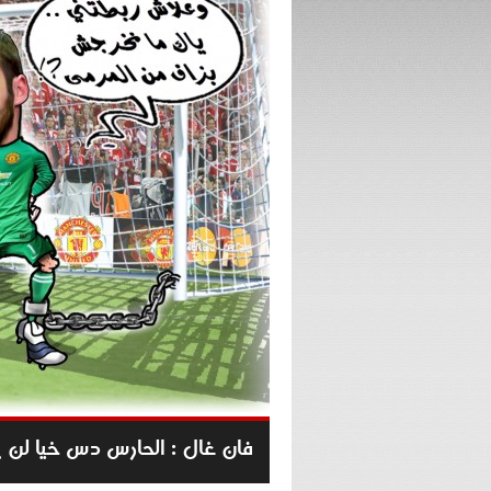
فان غال : الحارس دس خيا لن 