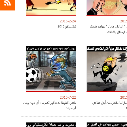
2015-2-24
201
 الدايلي مايل " تهاجم فينغر
كلاسيكو 2015
ارسنال باقالته
2015-7-22
201
ازالنا نقاتل من أجل تفادي
بلاتر: الفيفا له تأثير اكبر من أي دين ومن
أي دولة