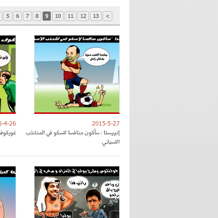
5
6
7
8
9
10
11
12
13
>
5-4-26
2015-5-27
إنييستا : سأكون منافسا لاسكو في المنتخب
غوركوف 
الاسباني