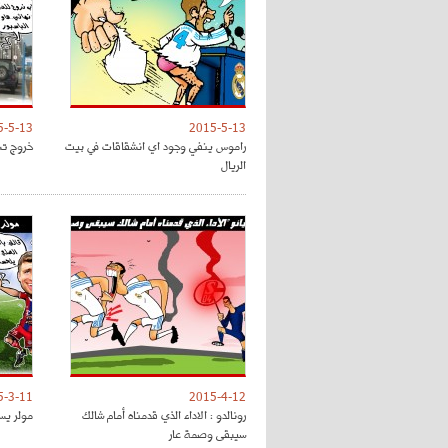
5-5-13
2015-5-13
راموس ينفي وجود اي انشقاقات في بيت
خروج تش
الريال
5-3-11
2015-4-12
رونالدو : الاداء الذي قدمناه أمام شالك
مولر يس
سيبقى وصمة عار