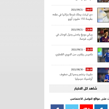
- 2021/09/21
14:07
دي ليخت يملك شرطا جزائيا في عقده
بقيمة 150 مليون أورو
- 2021/09/21
13:56
ريكي بويغ يتمنى رحيل كومان في
أقرب فرصة
- 2021/09/21
13:33
خاميس يقترب من الدوري القطري
- 2021/08/30
20:18
حاريث ينضم رسميا إلى صفوف
أولمبيك مرسيليا
شاهد كل الاخبار
- 2021/08/15
15:39
كراوتش:"سانشو صفقة الموسم في
كل الدوريات"
اف على مواقع التواصل الاجتماعي‎