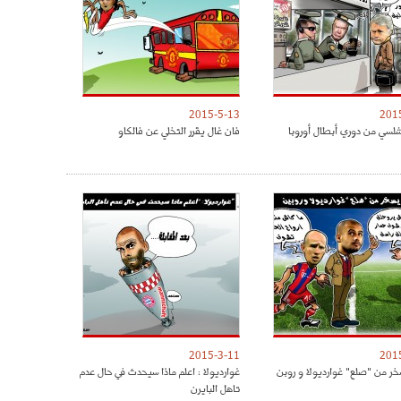
2015-5-13
201
لسي من دوري أبطال أوروبا
فان غال يقرر التخلي عن فالكاو
2015-3-11
201
خر من "صلع" غوارديولا و روبن
غوارديولا : اعلم ماذا سيحدث في حال عدم
تاهل البايرن