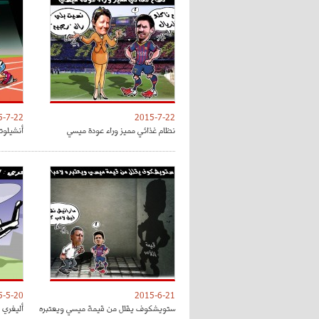
5-7-22
2015-7-22
نظام غذائي مميز وراء عودة ميسي
أنشيلوت
5-5-20
2015-6-21
ستويشكوف يقلل من قيمة ميسي ويعتبره
أليغري 