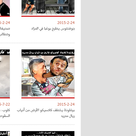
5-2-24
2015-2-24
جوفنتوس يطرح بوغبا في المزاد
صحيفة "
وتطالب 
5-7-22
2015-2-24
برشلونة يخطف كاتسيكو الأرض من أنياب
كلوب : م
ريال مدريد
السقوط