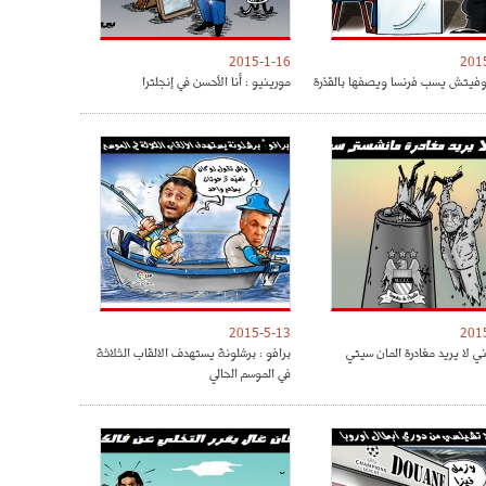
2015-1-16
201
وفيتش يسب فرنسا ويصفها بالقذرة
مورينيو : أنا الأحسن في إنجلترا
2015-5-13
201
ي لا يريد مغادرة المان سيتي
برافو : برشلونة يستهدف الالقاب الثلاثة
في الموسم الحالي