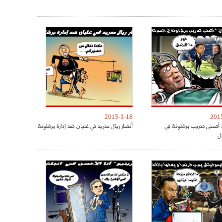
2015-3-18
201
 أتمنى تدريب برشلونة في
أنصار ريال مدريد في غليان ضد إدارة برشلونة
ل