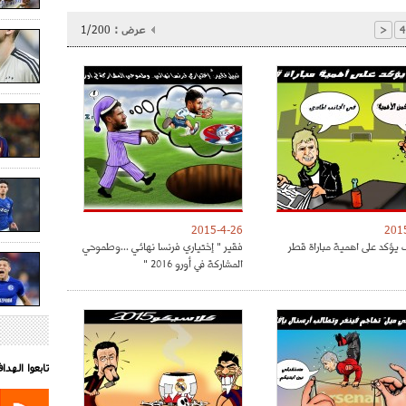
عرض :
1/200
<
4
2015-4-26
201
يؤكد على اهمية مباراة قطر
فقير " إختياري فرنسا نهائي ...وطموحي
المشاركة في أورو 2016 "
تابعوا الهد