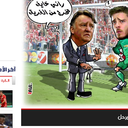
آخر الأ
الـكرة ا
يرحل