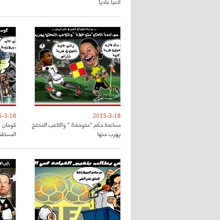
لاعبا عاديا
5-3-18
2015-3-18
مساعدة حكم "متوحشة " واللاعب المحتج
كومان :
يهرب منها
المستقب