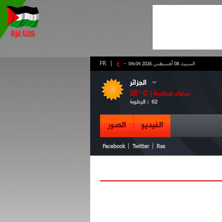
-
ع
|
FR
السبت 08 أغسطس 2026 04:04
الجزائر
سماء صافية
° C |
26
62
الرطوبة :
الفيديو
الصور
|
|
Facebook
Twitter
Rss