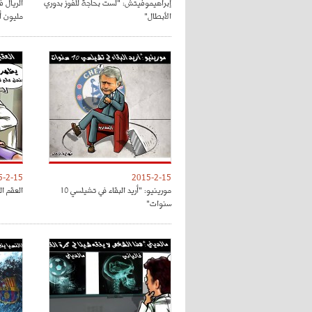
إبراهيموفيتش: "لست بحاجة للفوز بدوري
الأبطال"
مليون أور
5-2-15
2015-2-15
مورينيو: "أريد البقاء في تشيلسي 10
العقم ال
سنوات"