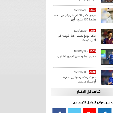
- 2021/09/21
14:07
دي ليخت يملك شرطا جزائيا في عقده
بقيمة 150 مليون أورو
- 2021/09/21
13:56
ريكي بويغ يتمنى رحيل كومان في
أقرب فرصة
- 2021/09/21
13:33
خاميس يقترب من الدوري القطري
- 2021/08/30
20:18
حاريث ينضم رسميا إلى صفوف
أولمبيك مرسيليا
شاهد كل الاخبار
- 2021/08/15
15:39
كراوتش:"سانشو صفقة الموسم في
كل الدوريات"
اف على مواقع التواصل الاجتماعي‎