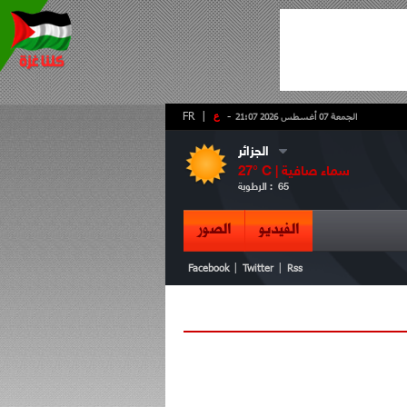
-
ع
|
FR
الجمعة 07 أغسطس 2026 21:07
الجزائر
سماء صافية
° C |
27
65
الرطوبة :
الفيديو
الصور
|
|
Facebook
Twitter
Rss