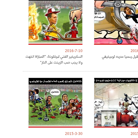
2016-7-10
201
قيل رسميا مدربه لوبيتيغي
السكريتير الفني لبرشلونة: "المباراة انتهت
ولا يجب صب الزينت على النار"
2015-3-30
201