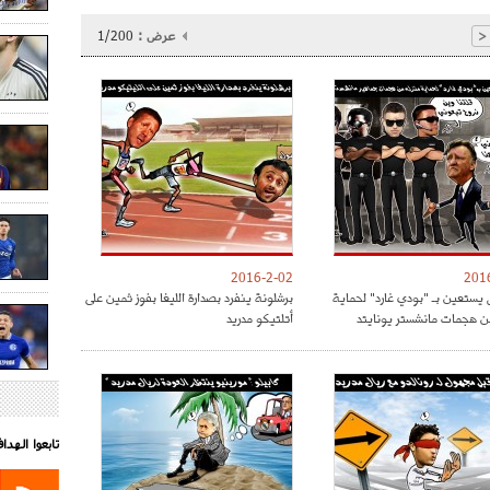
عرض :
1/200
<
2016-2-02
201
 يستعين بـ "بودي غارد" لحماية
برشلونة ينفرد بصدارة الليغا بفوز ثمين على
ن هجمات مانشستر يونايتد
أتلتيكو مدريد
تابعوا الهد