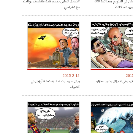
الريال فشل في التتويج بميزانية 600
التعادل السلبي يحسم قمة مانشستر يونايتد
و عام 2015
مع تشيلسي
2015-2-15
201
تهديفي لا يزال يضرب هازارد
ريال مدريد يخطط لإستعادة أوزيل في
الصيف