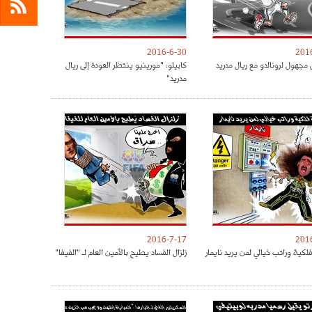
2016-6-30
201
مجهول لرونالدو مع ريال مدريد
كابيلو: "مورينيو ينتظر العودة إلى ريال
مدريد"
2016-7-17
201
كية وراتب خيالي لمن يريد نايمار
زلزال الفساد يطيح بالأمين العام لـ "الفيفا"