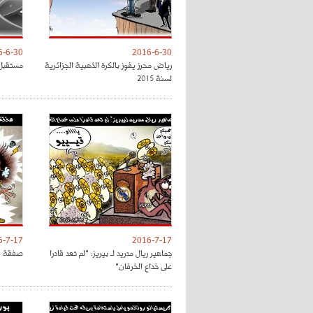
6-6-30
2016-6-30
رياض محرز يفوز بالكرة الذهبية الجزائرية
مستقبل 
لسنة 2015
6-7-17
2016-7-17
جماهير ريال مدريد لـ بيريز: "لم تعد قادرا
صفقة فل
على خداع الخرفان"