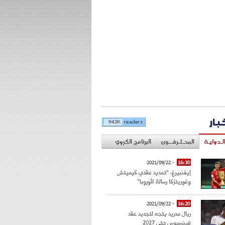
خبار
لـدوليـة
المحـتـرفــون
البرنامج الكروي
- 2021/09/22
16:30
إيفنبيرغ: "تمديد عقدي كيميتش
وغوريتزكا رسالة لأوروبا"
- 2021/09/22
16:20
ريال مدريد يتجه لتجديد عقد
فينسيوس حتى 2027