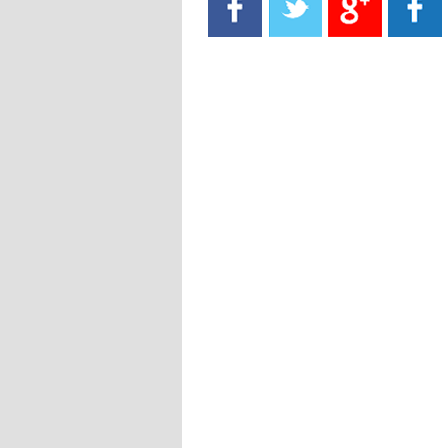
- 2021/08/15
13:40
يوفيتش يعرض خدماته على الإنتير
- 2021/08/15
13:16
أليغري: "الدفاع أبرز مشكلة تواجهنا
قبل انطلاق البطولة"
- 2021/08/15
13:15
مانشستر سيتي يُجهز عرضا جديدا من
أجل كاين
- 2021/08/15
12:56
ريال مدريد مستاء من ماريانو دياز
- 2021/08/15
12:47
دزيكو يُصر على راتب شهر جويلية
ويعرقل انتقاله إلى الإنتير
- 2021/08/15
12:43
لوبيز(رئيس بوردو): "صفقة عدلي مع