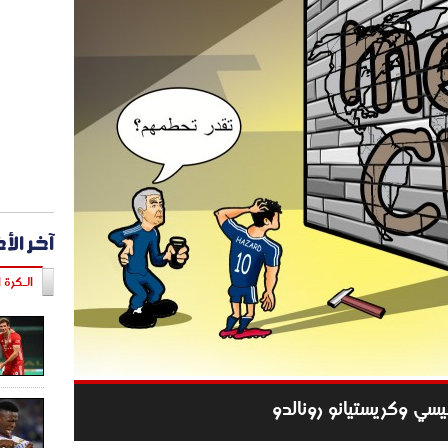
آخر الأ
الـكرة ا
سي وكريستيانو رونالدو