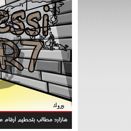
هازارد مطالب بتحطيم أرقام مي