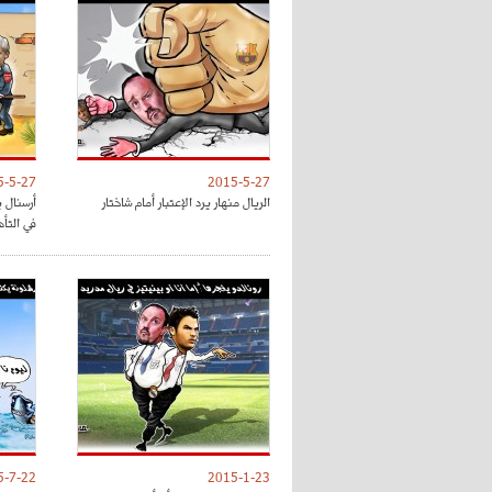
5-5-27
2015-5-27
الريال منهار يرد الإعتبار أمام شاختار
أرسنال 
في التأ
5-7-22
2015-1-23