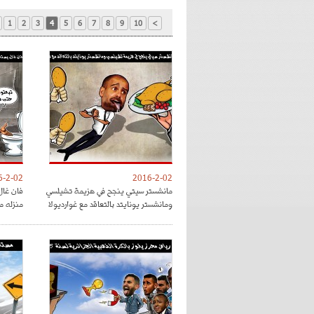
1
2
3
4
5
6
7
8
9
10
>
6-2-02
2016-2-02
مانشستر سيتي ينجح في هزيمة تشيلسي
فان غال
ومانشستر يونايتد بالتعاقد مع غوارديولا
منزله م