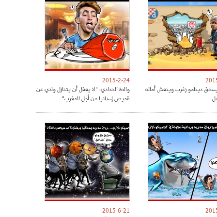
2015-2-24
201
يسحق دينامو زغرب وينعش أماله
والدة الحدادي: "لا يعقل أن يتنازل ولدي عن
هل
قميص إسبانيا من أجل المغرب"
2015-6-21
201