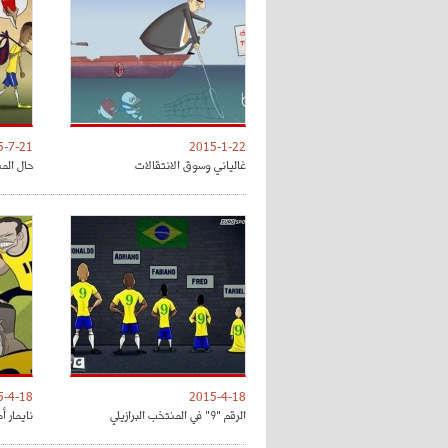
5-7-21
2015-1-22
غالياني وسوق الانتقالات
حال المن
5-4-18
2015-4-18
الرقم "9" في المنتخب البرازيلي
نايمار أ