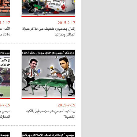
5-2-17
2015-2-17
إقبال جماهيري ضعيف على تذاكر مباراة
الأمن ه
الجزائر وتنزانيا
2016 بفرنسا
5-7-15
2015-7-15
رونالدو: "ميسي هو من سيفوز بالكرة
ميسي يت
الذهبية"
المشارك