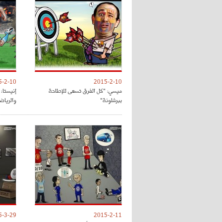
5-2-10
2015-2-10
ميسي: "كل الفرق تسعى للإطاحة
إنيستا:
ببرشلونة"
والرياض
5-3-29
2015-2-11