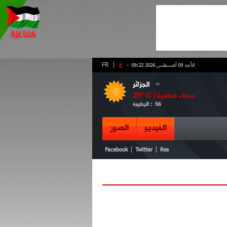
-
ع
|
FR
الأحد 09 أغسطس 2026 09:22
الجزائر
سماء صافية
° C |
29
56
الرطوبة :
الفيديو
الصور
|
|
Facebook
Twitter
Rss