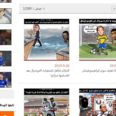
عرض :
1/200
<
2015-5-20
201
لا تعرف سوى إبراهيموفيتش
الجزائر تتأهل لتصفيات المونديال بعد
اكتساحها تنزانيا
تابعوا الهد