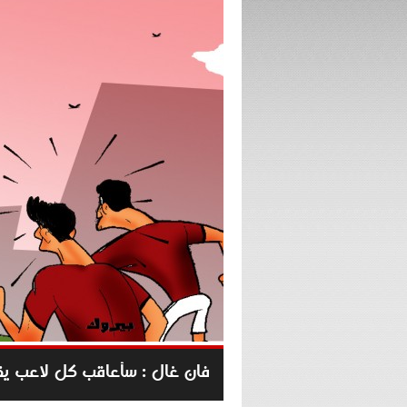
فان غال : سأعاقب كل لاعب ي