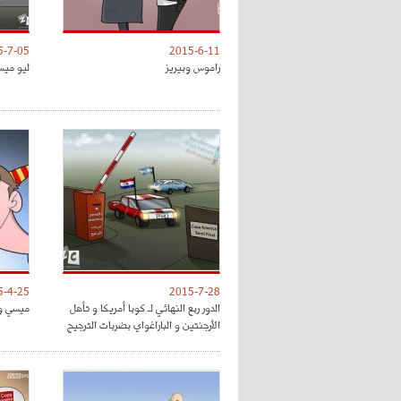
5-7-05
2015-6-11
راموس وبيريز
ليو ميس
5-4-25
2015-7-28
الدور ربع النهائي لـ كوبا أمريكا و تأهل
ميسي وح
الأرجنتين و الباراغواي بضربات الترجيح