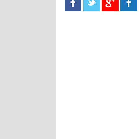
- 2021/08/15
13:40
يوفيتش يعرض خدماته على الإنتير
- 2021/08/15
13:16
أليغري: "الدفاع أبرز مشكلة تواجهنا
قبل انطلاق البطولة"
- 2021/08/15
13:15
مانشستر سيتي يُجهز عرضا جديدا من
أجل كاين
- 2021/08/15
12:56
ريال مدريد مستاء من ماريانو دياز
- 2021/08/15
12:47
دزيكو يُصر على راتب شهر جويلية
ويعرقل انتقاله إلى الإنتير
- 2021/08/15
12:43
لوبيز(رئيس بوردو): "صفقة عدلي مع