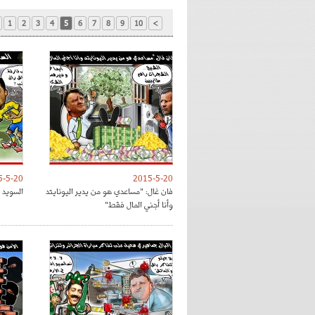
1
2
3
4
5
6
7
8
9
10
>
5-5-20
2015-5-20
فان غال: "مساعدي هو من يدير اليونايتد
السويد 
وأنا أجني المال فقط"