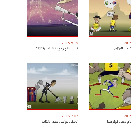
2015-5-19
201
تخب البرازيلي
كريستيانو وهو ينظر لمجرة CR7
2015-7-07
201
مام لاعبي كولومبيا
انريكي يواصل حصد الألقاب