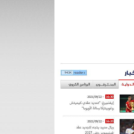
خبار
لـدوليـة
المحـتـرفــون
البرنامج الكروي
- 2021/09/22
16:30
إيفنبيرغ: "تمديد عقدي كيميتش
وغوريتزكا رسالة لأوروبا"
- 2021/09/22
16:20
ريال مدريد يتجه لتجديد عقد
فينسيوس حتى 2027