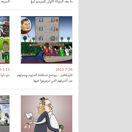
ما بعد الجولة الأولى للبريمير ليغ
السيده 
5-1-13
2015-7-26
كاريكاتير .. يوضح تساقط النجوم ورحيلهم
دي خيا و
عن أنديتهم التي ترعرعوا فيها