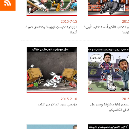
2015-7-15
201
و التحدي الأكبر أمام تنظيم "أورو"
الجزائر تنجو من الهزيمة وتتفادى ضربة
أليمة
2015-2-10
201
حدى إدارة برشلونة ويصر على
مازيمبي يجرد الجزائر من اللقب
ة في الكلاسيكو