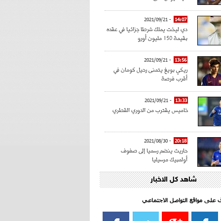
- 2021/09/21
14:07
دي ليخت يملك شرطا جزائيا في عقده
بقيمة 150 مليون أورو
- 2021/09/21
13:56
ريكي بويغ يتمنى رحيل كومان في
أقرب فرصة
- 2021/09/21
13:33
خاميس يقترب من الدوري القطري
- 2021/08/30
20:18
حاريث ينضم رسميا إلى صفوف
أولمبيك مرسيليا
شاهد كل الاخبار
- 2021/08/15
15:39
كراوتش:"سانشو صفقة الموسم في
كل الدوريات"
اف على مواقع التواصل الاجتماعي‎