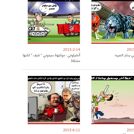
2015-2-14
201
ي يحذر لاعبيه
أنشيلوتي : مواجهة سيموني " شرف " لكنها
مشكلة
2015-6-11
201