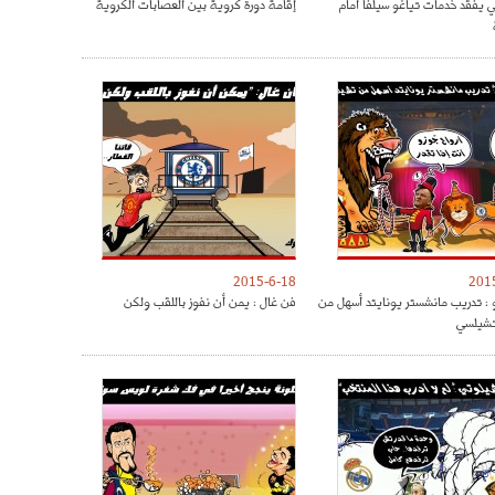
ي يفقد خدمات تياغو سيلفا امام
إقامة دورة كروية بين العصابات الكروية
2015-6-18
201
 : تدريب مانشستر يونايتد أسهل من
فن غال : يمن أن نفوز باللقب ولكن
تشيلسي