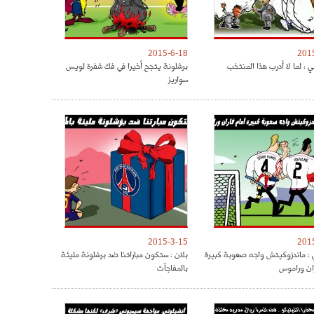
2015-6-18
201
 : لما لا أدرب هذا المنتخب
برشلونة يتجح أخيرا في فك شفرة لويس
سواريز
2015-3-15
201
: ماندزوكيتش واجه صعوبة كبيرة
بلان : ستكون مباراتنا ضد برشلونة مليئة
ران وراموس
بالمفاجآت