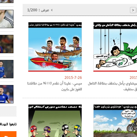
عرض :
1/200
<
2015-7-26
201
البيضاوي يأمل بخطف بطاقة التاهل
ميسي : علينا أن نقدم 110% من طاقتنا
ق سطيف
للفوز على بايرن
تابعوا الهد