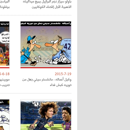
باولو سيزار نجم البرازيل يبيع ميداليته
البياسج
الذهبية لأجل إقتناء الكوكايين
برشلونة
5-6-18
2015-7-19
وكيل أعماله : مانشستر سيتي جعل من
مورينيو
توريه كبش فداء
تدريب 