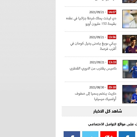
- 2021/09/21
14:07
دي ليخت يملك شرطا جزائيا في عقده
بقيمة 150 مليون أورو
- 2021/09/21
13:56
ريكي بويغ يتمنى رحيل كومان في
أقرب فرصة
- 2021/09/21
13:33
خاميس يقترب من الدوري القطري
- 2021/08/30
20:18
حاريث ينضم رسميا إلى صفوف
أولمبيك مرسيليا
شاهد كل الاخبار
- 2021/08/15
15:39
كراوتش:"سانشو صفقة الموسم في
كل الدوريات"
اف على مواقع التواصل الاجتماعي‎