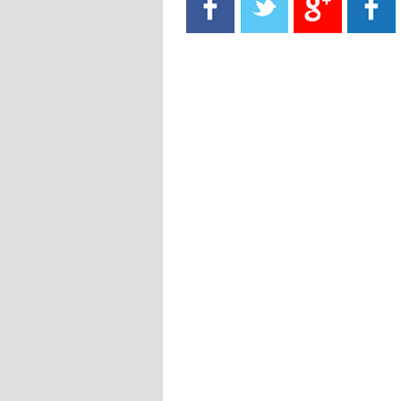
- 2021/08/15
13:40
يوفيتش يعرض خدماته على الإنتير
- 2021/08/15
13:16
أليغري: "الدفاع أبرز مشكلة تواجهنا
قبل انطلاق البطولة"
- 2021/08/15
13:15
مانشستر سيتي يُجهز عرضا جديدا من
أجل كاين
- 2021/08/15
12:56
ريال مدريد مستاء من ماريانو دياز
- 2021/08/15
12:47
دزيكو يُصر على راتب شهر جويلية
ويعرقل انتقاله إلى الإنتير
- 2021/08/15
12:43
لوبيز(رئيس بوردو): "صفقة عدلي مع