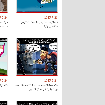
5-5-24
2015-7-26
تراباتوني : اليوفي قادر على التتويج
جوزيبي 
بالشامبينزليغ
خصما سه
5-5-24
2015-5-24
نائب برلماني اسباني : إذا كان اسمك ميسي
انشيلوت
في اسبانيا فلن تدخل السجن