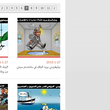
2
3
4
5
6
7
8
9
10
11
>
5-1-27
2015-1-27
بيليغريني يريد البقاء في مانشستر سيتي
الرجاء 
من وفا