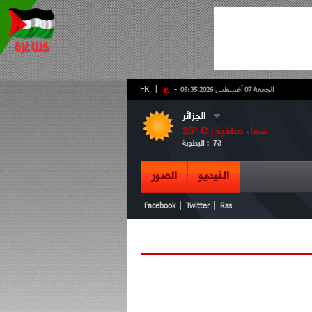
-
ع
|
FR
الجمعة 07 أغسطس 2026 05:35
الجزائر
سماء صافية
° C |
25
73
الرطوبة :
الفيديو
الصور
|
|
Facebook
Twitter
Rss