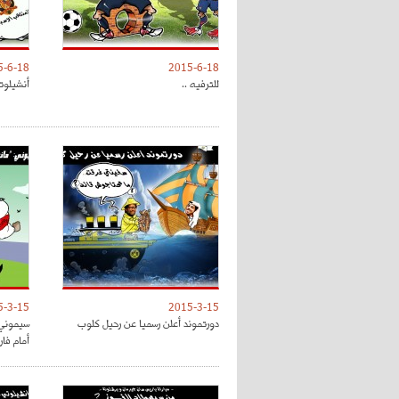
5-6-18
2015-6-18
للترفيه ..
أنشيلوتي
5-3-15
2015-3-15
دورتموند أعلن رسميا عن رحيل كلوب
سيموني 
أمام فا