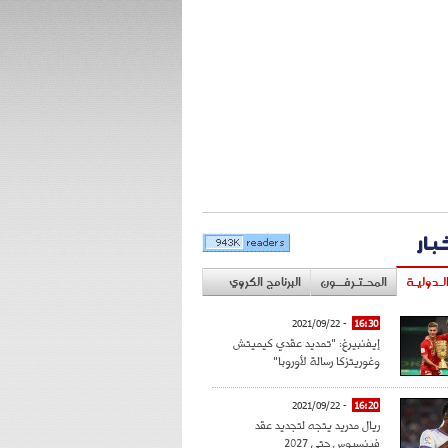
خبار
لـدوليـة
المحـتـرفــون
البرنامج الكروي
- 2021/09/22
16:30
إيفنبيرغ: "تمديد عقدي كيميتش
وغوريتزكا رسالة لأوروبا"
- 2021/09/22
16:20
ريال مدريد يتجه لتجديد عقد
فينسيوس حتى 2027