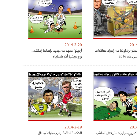
2014-3-20
201
تمنع برشلونة من إجراء تعاقدات
أربيلوا متهم من جديد بإصابة زملائه..
 عام 2016
ورودريغيز آخر ضحاياه
2014-2-19
201
لصربي ميلوراد مازيتش الملقب
الحكم "النائم" يدير مباراة آرسنال