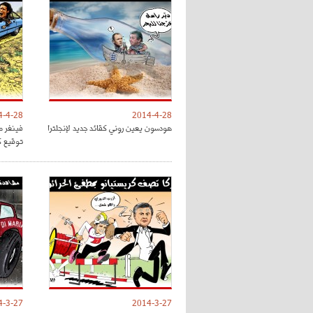
4-4-28
2014-4-28
هودسون يعين روني كقائد جديد لإنجلترا
توقيع ك
4-3-27
2014-3-27