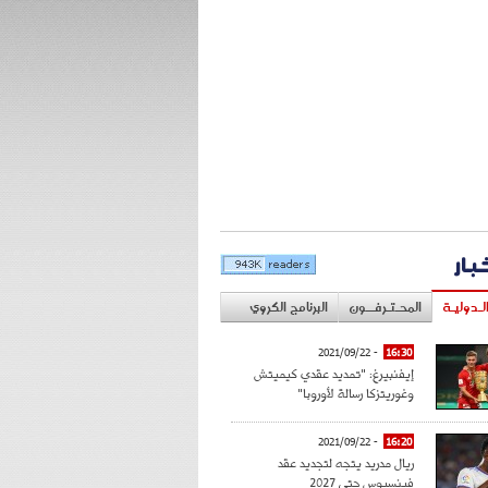
خبار
لـدوليـة
المحـتـرفــون
البرنامج الكروي
- 2021/09/22
16:30
إيفنبيرغ: "تمديد عقدي كيميتش
وغوريتزكا رسالة لأوروبا"
- 2021/09/22
16:20
ريال مدريد يتجه لتجديد عقد
فينسيوس حتى 2027