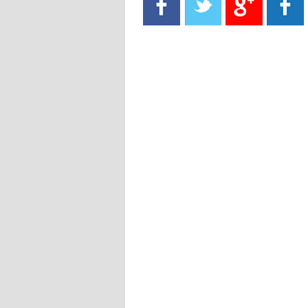
- 2021/08/15
13:40
يوفيتش يعرض خدماته على الإنتير
- 2021/08/15
13:16
أليغري: "الدفاع أبرز مشكلة تواجهنا
قبل انطلاق البطولة"
- 2021/08/15
13:15
مانشستر سيتي يُجهز عرضا جديدا من
أجل كاين
- 2021/08/15
12:56
ريال مدريد مستاء من ماريانو دياز
- 2021/08/15
12:47
دزيكو يُصر على راتب شهر جويلية
ويعرقل انتقاله إلى الإنتير
- 2021/08/15
12:43
لوبيز(رئيس بوردو): "صفقة عدلي مع