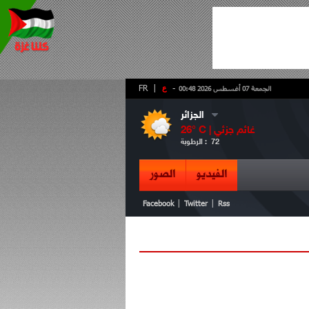
-
ع
|
FR
الجمعة 07 أغسطس 2026 00:48
الجزائر
غائم جزئي
° C |
26
72
الرطوبة :
الفيديو
الصور
|
|
Facebook
Twitter
Rss