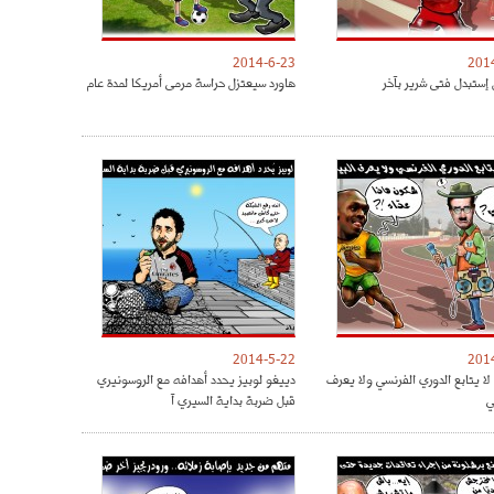
2014-6-23
201
 إستبدل فتى شرير بآخر
هاورد سيعتزل حراسة مرمى أمريكا لمدة عام
2014-5-22
201
لا يتابع الدوري الفرنسي ولا يعرف
دييغو لوبيز يحدد أهدافه مع الروسونيري
ي
قبل ضربة بداية السيري آ