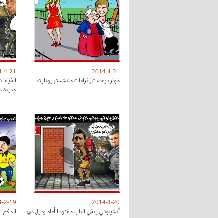
4-4-21
2014-4-21
مولر : رفضت إغراءات مانشستر يونايتد
الفيفا 
جديدة حتى
4-2-19
2014-3-20
أنشيلوتي يبقي الباب مفتوحا أمام رحيل دي
الحكم ا