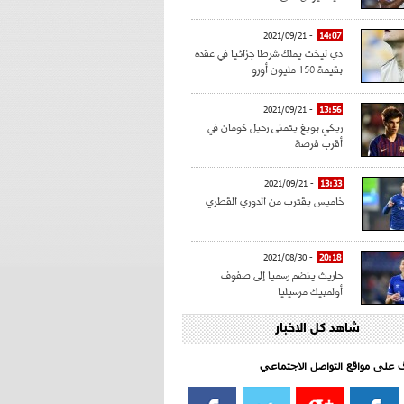
- 2021/09/21
14:07
دي ليخت يملك شرطا جزائيا في عقده
بقيمة 150 مليون أورو
- 2021/09/21
13:56
ريكي بويغ يتمنى رحيل كومان في
أقرب فرصة
- 2021/09/21
13:33
خاميس يقترب من الدوري القطري
- 2021/08/30
20:18
حاريث ينضم رسميا إلى صفوف
أولمبيك مرسيليا
شاهد كل الاخبار
- 2021/08/15
15:39
كراوتش:"سانشو صفقة الموسم في
كل الدوريات"
اف على مواقع التواصل الاجتماعي‎