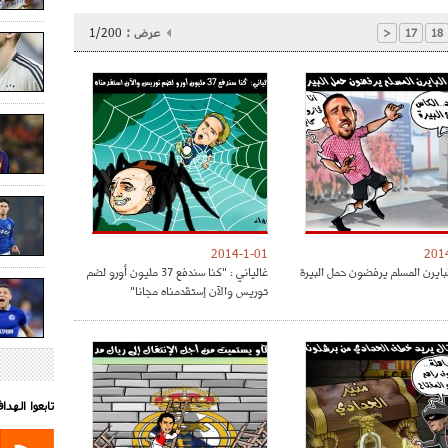
عرض :
1/200
<
17
18
2014-1-01
201
لبايرن المسلم يرفضون حمل البيرة
غالياني : "كنا سندفع 37 مليون أورو لضم
توريس والآن إستقدمناه مجانا"
تابعوا الهد