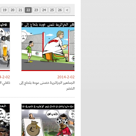
19
20
21
22
23
24
25
26
>
4-2-02
2014-2-02
الجماهير الجزائرية تتمنى عودة بلحاج إلى
ثلاثي ا
الخضر