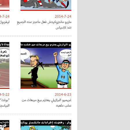
4-7-24
2014-7-24
ماريو ماندزوكيتش فعل ماعجز عنه الجميع
ليفربول
ضد كاسياس
4-5-22
2014-6-23
غريميو البرازيلي يعتزم بيع مربعات من
"بولت" 
عشب ملعبه
البياسج