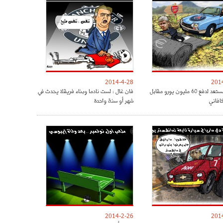
2014-4-28
201
فينغر مستعد لدفع 60 مليون يورو مقابل
فان غال : لست نادما وبناء فريقلا يحدث في
افاني
شهر أو سنة واحدة
2014-2-26
201