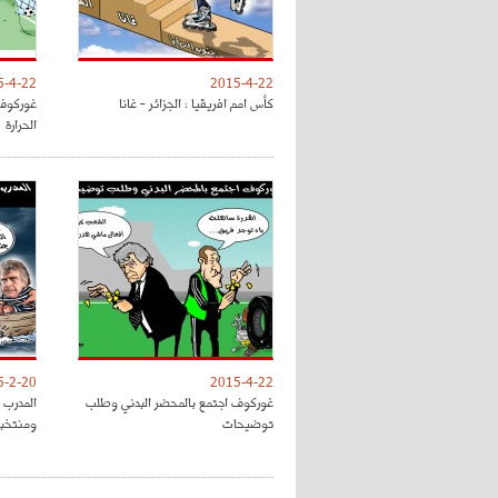
5-4-22
2015-4-22
كأس امم افريقيا : الجزائر - غانا
غوركوف 
الحرارة
5-2-20
2015-4-22
غوركوف اجتمع بالمحضر البدني وطلب
المدرب ا
توضيحات
ومنتخب