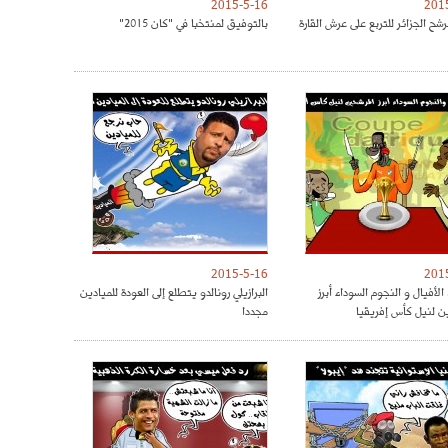
2015-5-16
201
رشح الجزائر للتربع على عرش القارة
بالتوفيق لمنتخبا في "كان 2015"
2015-5-16
201
الأفيال و النجوم السوداء أبرز
البرازيلي رونالدو يتطلع إلى العودة للميادين
ن لنيل كأس إفريقيا
مجددا