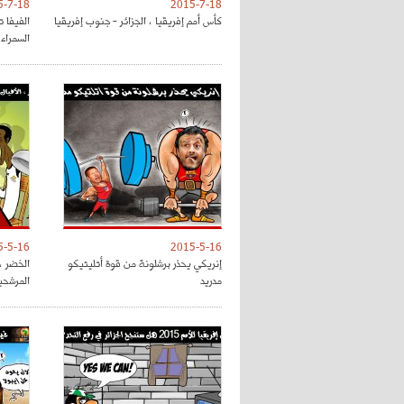
5-7-18
2015-7-18
كأس أمم إفريقيا ، الجزائر - جنوب إفريقيا
الفيفا ت
السمراء
5-5-16
2015-5-16
إنريكي يحذر برشلونة من قوة أتليتيكو
الخضر ، 
مدريد
المرشحي