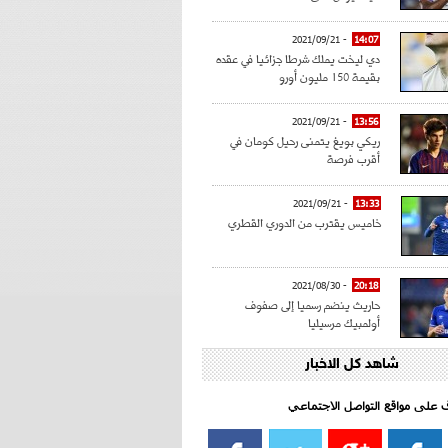
- 2021/09/21
14:07
دي ليخت يملك شرطا جزائيا في عقده
بقيمة 150 مليون أورو
- 2021/09/21
13:56
ريكي بويغ يتمنى رحيل كومان في
أقرب فرصة
- 2021/09/21
13:33
خاميس يقترب من الدوري القطري
- 2021/08/30
20:18
حاريث ينضم رسميا إلى صفوف
أولمبيك مرسيليا
شاهد كل الاخبار
- 2021/08/15
15:39
كراوتش:"سانشو صفقة الموسم في
كل الدوريات"
اف على مواقع التواصل الاجتماعي‎