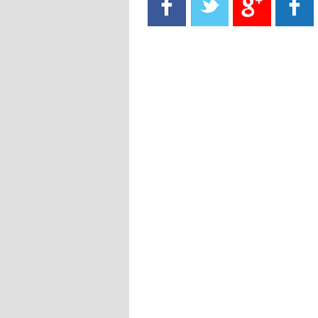
- 2021/08/15
13:40
يوفيتش يعرض خدماته على الإنتير
- 2021/08/15
13:16
أليغري: "الدفاع أبرز مشكلة تواجهنا
قبل انطلاق البطولة"
- 2021/08/15
13:15
مانشستر سيتي يُجهز عرضا جديدا من
أجل كاين
- 2021/08/15
12:56
ريال مدريد مستاء من ماريانو دياز
- 2021/08/15
12:47
دزيكو يُصر على راتب شهر جويلية
ويعرقل انتقاله إلى الإنتير
- 2021/08/15
12:43
لوبيز(رئيس بوردو): "صفقة عدلي مع