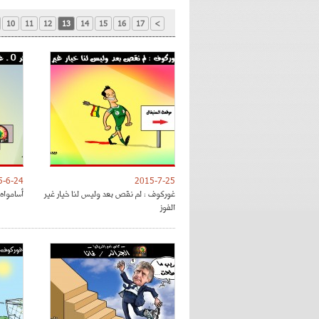
10
11
12
13
14
15
16
17
>
5-6-24
2015-7-25
غوركوف : لم نقص بعد وليس لنا خيار غير
أسامواه
الفوز