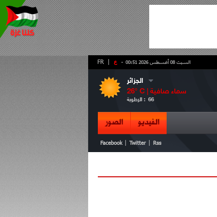
-
ع
|
FR
السبت 08 أغسطس 2026 00:51
الجزائر
سماء صافية
° C |
26
66
الرطوبة :
الفيديو
الصور
|
|
Facebook
Twitter
Rss