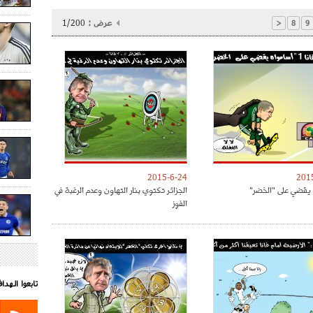
عرض :
1/200
<
8
9
2015-6-24
201
 يقضي على "الخضر"
الجزائر تكتوي بنار التهاون وعدم الرغبة في
الفوز
تابعوا الهد