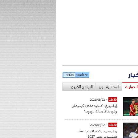
خبار
لـدوليـة
المحـتـرفــون
البرنامج الكروي
- 2021/09/22
16:30
إيفنبيرغ: "تمديد عقدي كيميتش
وغوريتزكا رسالة لأوروبا"
- 2021/09/22
16:20
ريال مدريد يتجه لتجديد عقد
فينسيوس حتى 2027