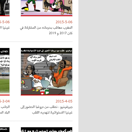
5-5-06
2015-5-06
المغرب معاقب بحرمانه من المشاركة في
غينيا ا
كان 2017 و 2019
5-3-04
2015-4-05
جيرفينيو : نطلب من دروغبا الحضور إلى
الجانب 
غينيا الاستوائية لنهديه اللقب
البلد ال