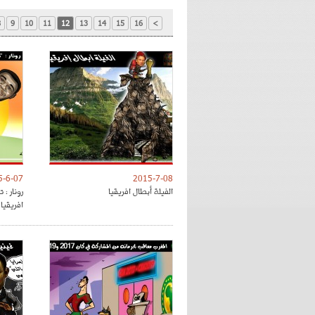
8
9
10
11
12
13
14
15
16
>
5-6-07
2015-7-08
الفيلة أبطال افريقيا
رونار : 
افريقيا