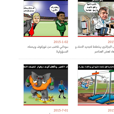
2015-1-02
201
 الجزائري يخطط لتجديد الدماء و
سوداني غاضب من غوركوف ويحمله
عاد لعض العناصر
المسؤولية
2015-7-01
201