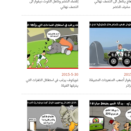
عاج يتاهل الى النصف نهائي
إقصاء الخضر وتأهل الكوت ديفوار الى
 مشرف للخضر
النصف نهائي
2015-5-30
201
وار أصعب المنعرجات المتبيقة
غوركوف يرغب في استغلال الثغرات التي
زائر
يتركها الفيلة