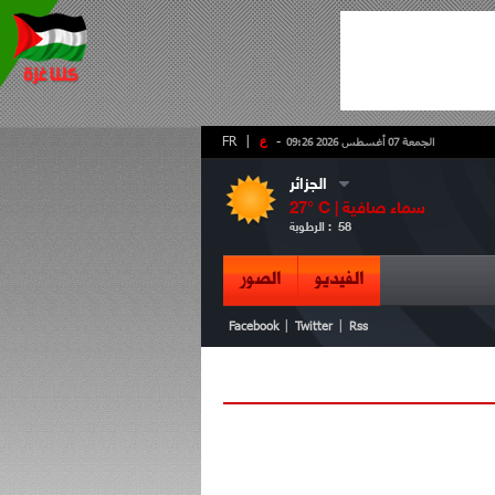
-
ع
|
FR
الجمعة 07 أغسطس 2026 09:26
الجزائر
سماء صافية
° C |
27
58
الرطوبة :
الفيديو
الصور
|
|
Facebook
Twitter
Rss