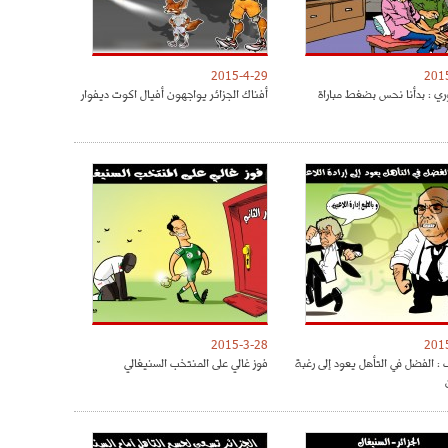
2015-4-29
201
ري : بدأنا نحس بضغط مباراة
أفناك الجزائر يواجهون أفيال اكوت ديفوار
2015-3-28
201
: الفضل في التأهل يعود إلى رغبة
فوز غالي على المنتخب السنيغالي