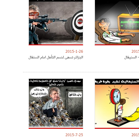
2015-1-26
201
- السنيغال
الجزائر تسعى لحسم التأهل امام السنغال
2015-7-25
201