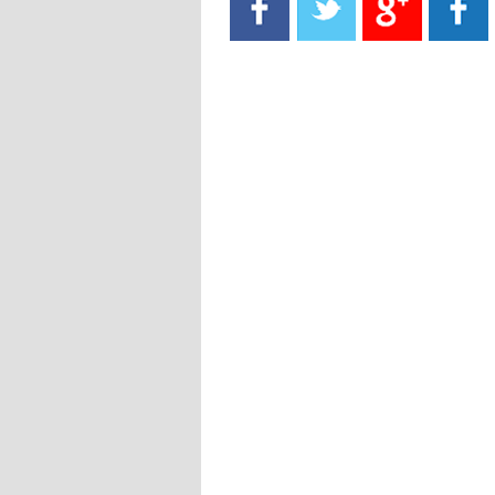
- 2021/08/15
13:40
يوفيتش يعرض خدماته على الإنتير
- 2021/08/15
13:16
أليغري: "الدفاع أبرز مشكلة تواجهنا
قبل انطلاق البطولة"
- 2021/08/15
13:15
مانشستر سيتي يُجهز عرضا جديدا من
أجل كاين
- 2021/08/15
12:56
ريال مدريد مستاء من ماريانو دياز
- 2021/08/15
12:47
دزيكو يُصر على راتب شهر جويلية
ويعرقل انتقاله إلى الإنتير
- 2021/08/15
12:43
لوبيز(رئيس بوردو): "صفقة عدلي مع