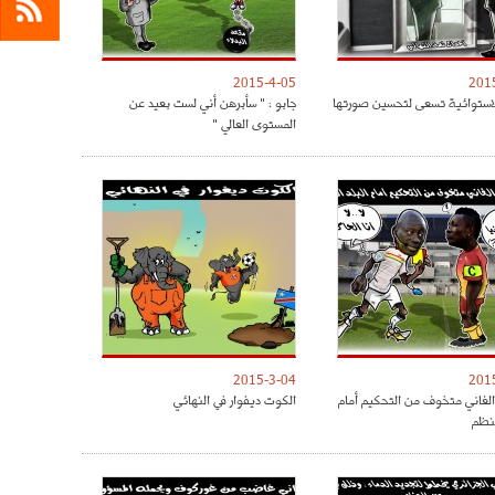
2015-4-05
201
لاستوائية تسعى لتحسين صورتها
جابو : " سأبرهن أني لست بعيد عن
المستوى العالي "
2015-3-04
201
الغاني متخوف من التحكيم أمام
الكوت ديفوار في النهائي
منظم