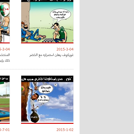
5-3-04
2015-3-04
غوركوف يعلن استمراره مع الخضر
المنتخب
ذلك بإب
5-7-01
2015-1-02