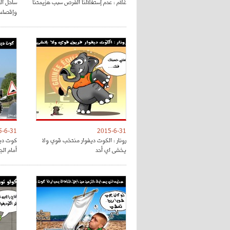
غلام : عدم إستغلالنا الفرص سبب هزيمتنا
ساحل ال
وإقصاء
5-6-31
2015-6-31
رونار : الكوت ديفوار منتخب قوي ولا
كوت ديف
يخشى اي أحد
أمام الج