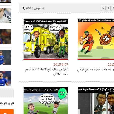
عرض :
1/200
<
7
2015-6-07
201
توري سيلعب دورا حاسما في نهائي
الفرنسي رونار جامع القمامة الذي أصبح
حاصد الألقاب
تابعوا الهد