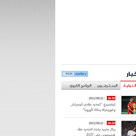
خبار
لـدوليـة
المحـتـرفــون
البرنامج الكروي
- 2021/09/22
16:30
إيفنبيرغ: "تمديد عقدي كيميتش
وغوريتزكا رسالة لأوروبا"
- 2021/09/22
16:20
ريال مدريد يتجه لتجديد عقد
فينسيوس حتى 2027