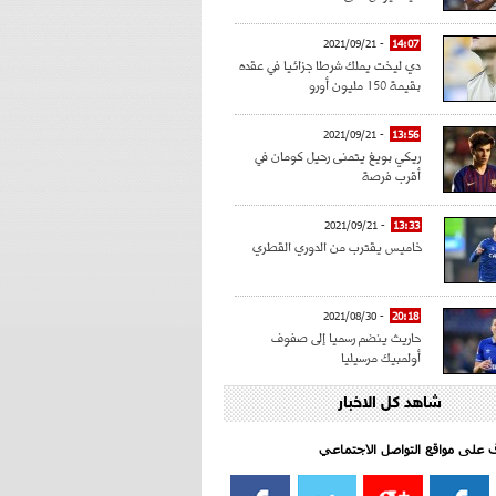
- 2021/09/21
14:07
دي ليخت يملك شرطا جزائيا في عقده
بقيمة 150 مليون أورو
- 2021/09/21
13:56
ريكي بويغ يتمنى رحيل كومان في
أقرب فرصة
- 2021/09/21
13:33
خاميس يقترب من الدوري القطري
- 2021/08/30
20:18
حاريث ينضم رسميا إلى صفوف
أولمبيك مرسيليا
شاهد كل الاخبار
- 2021/08/15
15:39
كراوتش:"سانشو صفقة الموسم في
كل الدوريات"
اف على مواقع التواصل الاجتماعي‎