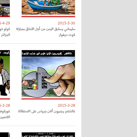
5-4-29
2015-5-30
سليماني يسابق الزمن من أجل اللحاق بمباراة
كولو تو
كوت ديفوار
الجزائر
5-3-28
2015-3-28
غالخضر يجبرون ألان جيراس على الاستقالة
غوركوف 
اللاعبين