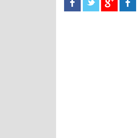
- 2021/08/15
13:40
يوفيتش يعرض خدماته على الإنتير
- 2021/08/15
13:16
أليغري: "الدفاع أبرز مشكلة تواجهنا
قبل انطلاق البطولة"
- 2021/08/15
13:15
مانشستر سيتي يُجهز عرضا جديدا من
أجل كاين
- 2021/08/15
12:56
ريال مدريد مستاء من ماريانو دياز
- 2021/08/15
12:47
دزيكو يُصر على راتب شهر جويلية
ويعرقل انتقاله إلى الإنتير
- 2021/08/15
12:43
لوبيز(رئيس بوردو): "صفقة عدلي مع