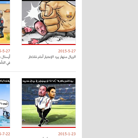
5-5-27
2015-5-27
الريال منهار يرد الإعتبار أمام شاختار
أرسنال 
في التأ
5-7-22
2015-1-23