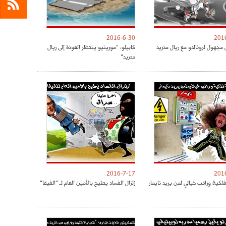
2016-6-30
201
مجهول لرونالدو مع ريال مدريد
كابيلو: "مورينيو ينتظر العودة إلى ريال
مدريد"
2016-7-17
201
كية وراتب خيالي لمن يريد نايمار
زلزال الفساد يطيح بالأمين العام لـ "الفيفا"