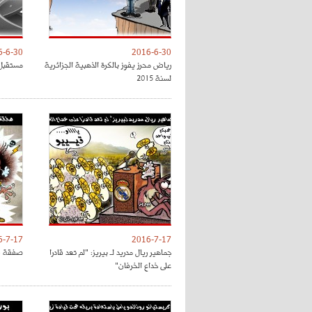
6-6-30
2016-6-30
رياض محرز يفوز بالكرة الذهبية الجزائرية
مستقبل 
لسنة 2015
6-7-17
2016-7-17
جماهير ريال مدريد لـ بيريز: "لم تعد قادرا
صفقة فل
على خداع الخرفان"