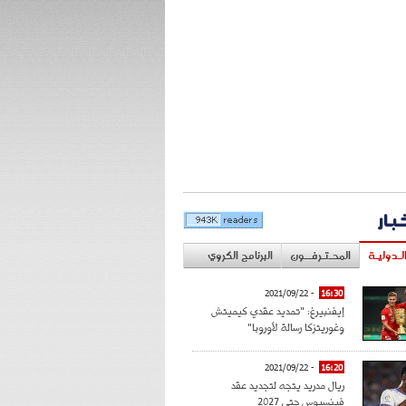
خبار
لـدوليـة
المحـتـرفــون
البرنامج الكروي
- 2021/09/22
16:30
إيفنبيرغ: "تمديد عقدي كيميتش
وغوريتزكا رسالة لأوروبا"
- 2021/09/22
16:20
ريال مدريد يتجه لتجديد عقد
فينسيوس حتى 2027