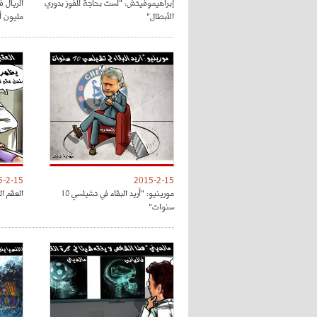
إبراهيموفيتش: "لست بحاجة للفوز بدوري
الأبطال"
مليون أور
5-2-15
2015-2-15
مورينيو: "أريد البقاء في تشيلسي 10
العقم ال
سنوات"