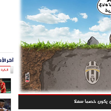
آخر الأ
الـكرة ا
ن يكون خصما سهلا