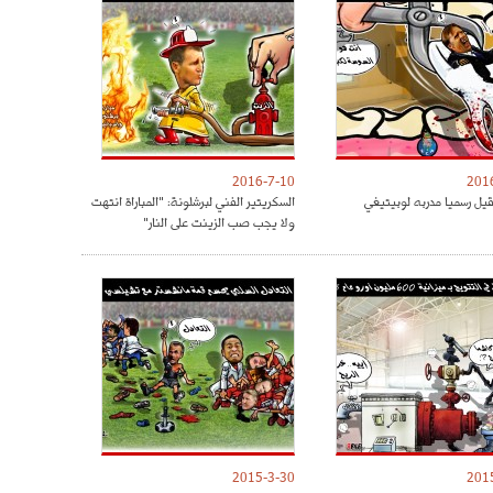
2016-7-10
201
قيل رسميا مدربه لوبيتيغي
السكريتير الفني لبرشلونة: "المباراة انتهت
ولا يجب صب الزينت على النار"
2015-3-30
201