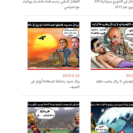
الريال فشل في التتويج بميزانية 600
التعادل السلبي يحسم قمة مانشستر يونايتد
و عام 2015
مع تشيلسي
2015-2-15
201
تهديفي لا يزال يضرب هازارد
ريال مدريد يخطط لإستعادة أوزيل في
الصيف