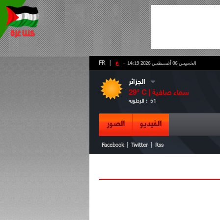
-
ع
|
FR
الخميس 06 أغسطس 2026 14:19
الجزائر
سماء صافية
° C |
29
51
الرطوبة :
الفيديو
الصور
|
|
Facebook
Twitter
Rss