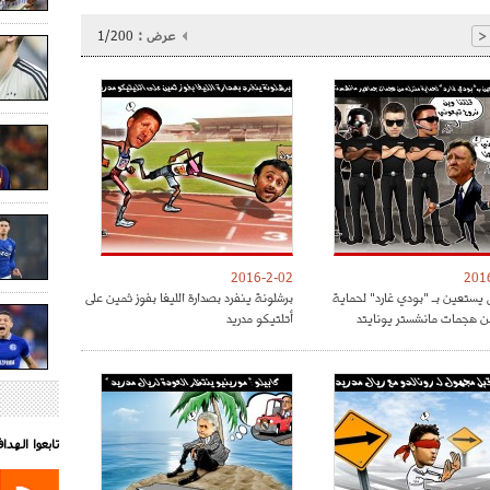
عرض :
1/200
<
2016-2-02
201
 يستعين بـ "بودي غارد" لحماية
برشلونة ينفرد بصدارة الليغا بفوز ثمين على
ن هجمات مانشستر يونايتد
أتلتيكو مدريد
تابعوا الهد