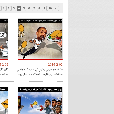
1
2
3
4
5
6
7
8
9
10
>
6-2-02
2016-2-02
مانشستر سيتي ينجح في هزيمة تشيلسي
فان غال
ومانشستر يونايتد بالتعاقد مع غوارديولا
منزله م