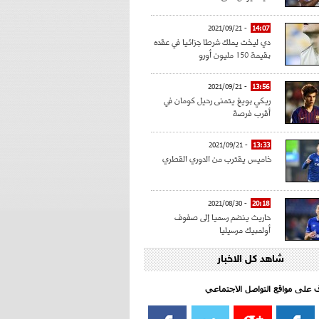
- 2021/09/21
14:07
دي ليخت يملك شرطا جزائيا في عقده
بقيمة 150 مليون أورو
- 2021/09/21
13:56
ريكي بويغ يتمنى رحيل كومان في
أقرب فرصة
- 2021/09/21
13:33
خاميس يقترب من الدوري القطري
- 2021/08/30
20:18
حاريث ينضم رسميا إلى صفوف
أولمبيك مرسيليا
شاهد كل الاخبار
- 2021/08/15
15:39
كراوتش:"سانشو صفقة الموسم في
كل الدوريات"
اف على مواقع التواصل الاجتماعي‎