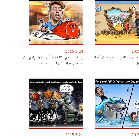
2015-2-24
201
يسحق دينامو زغرب وينعش أماله
والدة الحدادي: "لا يعقل أن يتنازل ولدي عن
هل
قميص إسبانيا من أجل المغرب"
2015-6-21
201