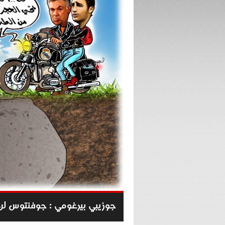
جوزيبي بيرغومي : جوفنتوس ل