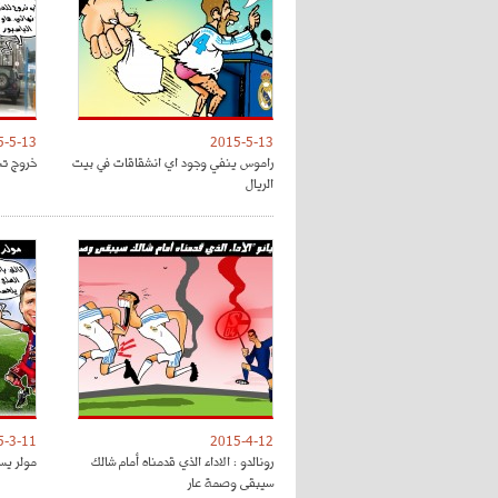
5-5-13
2015-5-13
راموس ينفي وجود اي انشقاقات في بيت
خروج تش
الريال
5-3-11
2015-4-12
رونالدو : الاداء الذي قدمناه أمام شالك
مولر يس
سيبقى وصمة عار