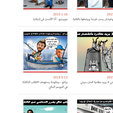
2015-1-16
201
وفيتش يسب فرنسا ويصفها بالقذرة
مورينيو : أنا الأحسن في إنجلترا
2015-5-13
201
ي لا يريد مغادرة المان سيتي
برافو : برشلونة يستهدف الالقاب الثلاثة
في الموسم الحالي