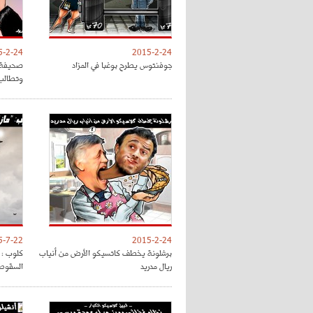
5-2-24
2015-2-24
جوفنتوس يطرح بوغبا في المزاد
صحيفة "
وتطالب 
5-7-22
2015-2-24
برشلونة يخطف كاتسيكو الأرض من أنياب
كلوب : م
ريال مدريد
السقوط