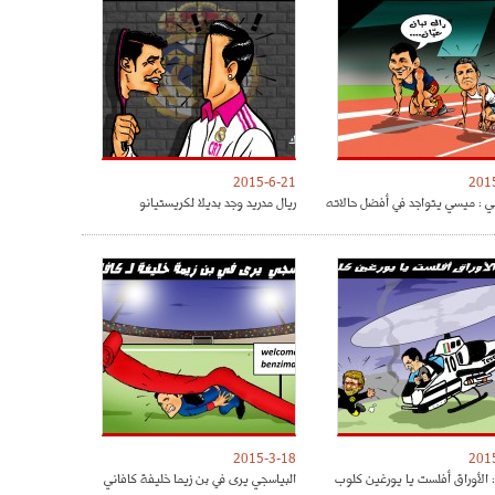
2015-6-21
201
ي : ميسي يتواجد في أفضل حالاته
ريال مدريد وجد بديلا لكريستيانو
2015-3-18
201
: الأوراق أفلست يا يورغين كلوب
البياسجي يرى في بن زيما خليفة كافاني