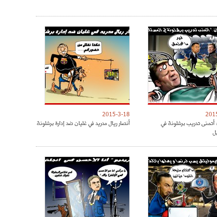
2015-3-18
201
 أتمنى تدريب برشلونة في
أنصار ريال مدريد في غليان ضد إدارة برشلونة
ل