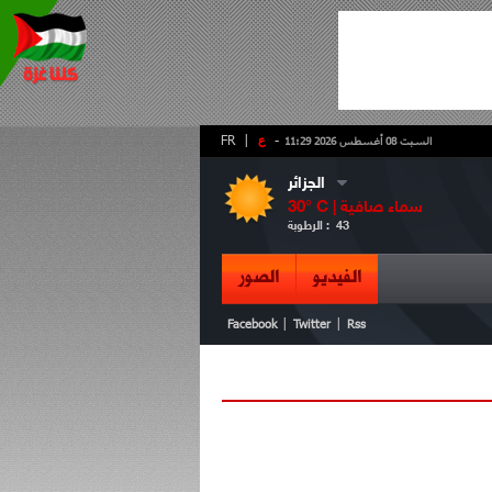
-
ع
|
FR
السبت 08 أغسطس 2026 11:29
الجزائر
سماء صافية
° C |
30
43
الرطوبة :
الفيديو
الصور
|
|
Facebook
Twitter
Rss