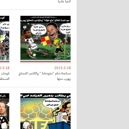
لاعبا عاديا
5-3-18
2015-3-18
مساعدة حكم "متوحشة " واللاعب المحتج
كومان :
يهرب منها
المستقب