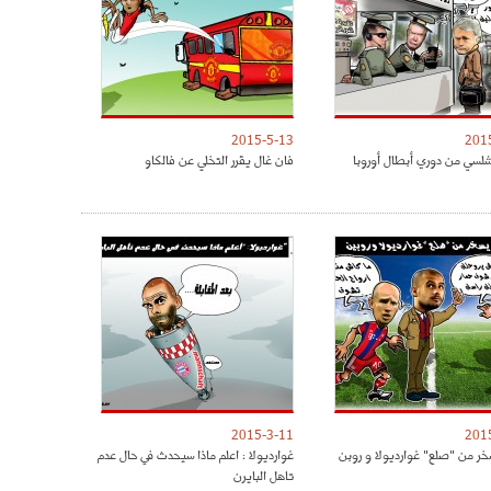
2015-5-13
201
لسي من دوري أبطال أوروبا
فان غال يقرر التخلي عن فالكاو
2015-3-11
201
خر من "صلع" غوارديولا و روبن
غوارديولا : اعلم ماذا سيحدث في حال عدم
تاهل البايرن