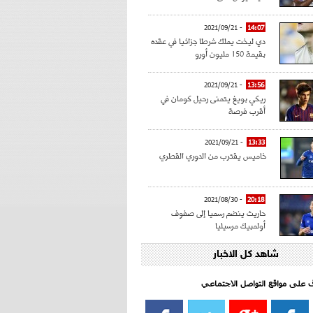
- 2021/09/21
14:07
دي ليخت يملك شرطا جزائيا في عقده
بقيمة 150 مليون أورو
- 2021/09/21
13:56
ريكي بويغ يتمنى رحيل كومان في
أقرب فرصة
- 2021/09/21
13:33
خاميس يقترب من الدوري القطري
- 2021/08/30
20:18
حاريث ينضم رسميا إلى صفوف
أولمبيك مرسيليا
شاهد كل الاخبار
- 2021/08/15
15:39
كراوتش:"سانشو صفقة الموسم في
كل الدوريات"
اف على مواقع التواصل الاجتماعي‎