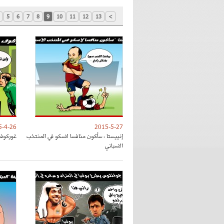
5
6
7
8
9
10
11
12
13
>
5-4-26
2015-5-27
إنييستا : سأكون منافسا لاسكو في المنتخب
غوركوف 
الاسباني