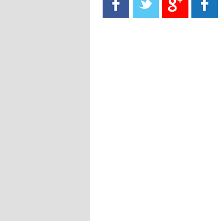
- 2021/08/15
13:40
يوفيتش يعرض خدماته على الإنتير
- 2021/08/15
13:16
أليغري: "الدفاع أبرز مشكلة تواجهنا
قبل انطلاق البطولة"
- 2021/08/15
13:15
مانشستر سيتي يُجهز عرضا جديدا من
أجل كاين
- 2021/08/15
12:56
ريال مدريد مستاء من ماريانو دياز
- 2021/08/15
12:47
دزيكو يُصر على راتب شهر جويلية
ويعرقل انتقاله إلى الإنتير
- 2021/08/15
12:43
لوبيز(رئيس بوردو): "صفقة عدلي مع