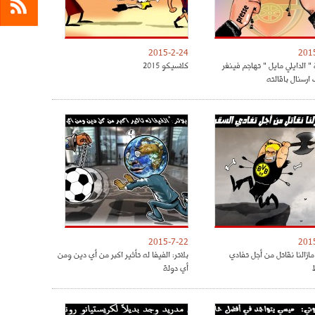
2015-2-24
201
 الدايلي مايل " تهاجم فينغر
كلاسيكو 2015
ارسنال باقالته
2015-7-22
201
ازالنا نقاتل من أجل تفادي
بلاتر: الفيفا له تأثير اكبر من أي دين ومن
أي دولة