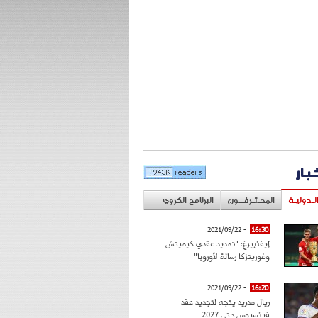
خبار
لـدوليـة
المحـتـرفــون
البرنامج الكروي
- 2021/09/22
16:30
إيفنبيرغ: "تمديد عقدي كيميتش
وغوريتزكا رسالة لأوروبا"
- 2021/09/22
16:20
ريال مدريد يتجه لتجديد عقد
فينسيوس حتى 2027