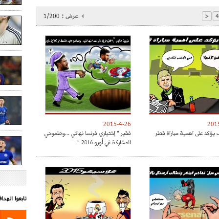
عرض :
1/200
<
4
2015-4-26
201
يؤكد على اهمية مباراة قطر
فقير " إختياري فرنسا نهائي ...وطموحي
المشاركة في أورو 2016 "
تابعوا الهد