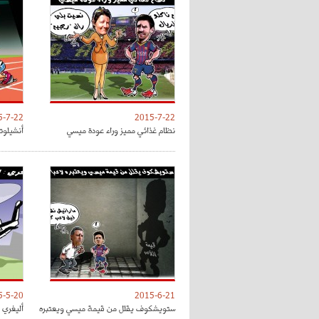
5-7-22
2015-7-22
نظام غذائي مميز وراء عودة ميسي
أنشيلوت
5-5-20
2015-6-21
ستويشكوف يقلل من قيمة ميسي ويعتبره
أليغري 