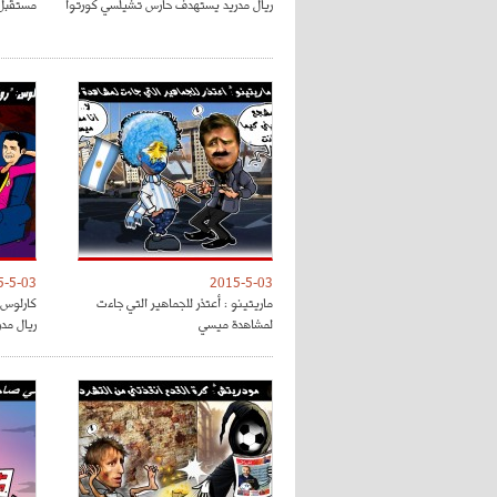
ريال مدريد يستهدف حارس تشيلسي كورتوا
مستقبل 
5-5-03
2015-5-03
ماريتينو : أعتذر للجماهير التي جاءت
كارلوس :
لمشاهدة ميسي
ريال مدر