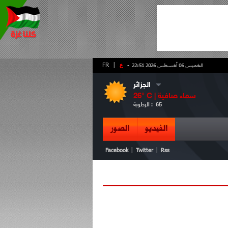
-
ع
|
FR
الخميس 06 أغسطس 2026 22:51
الجزائر
سماء صافية
° C |
26
65
الرطوبة :
الفيديو
الصور
|
|
Facebook
Twitter
Rss