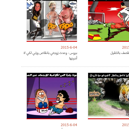
2015-6-04
201
يقصف بالثقيل
بروس : وعدت زوجتي بانقاص وزني لكي لا
أحرجها
2015-6-04
201