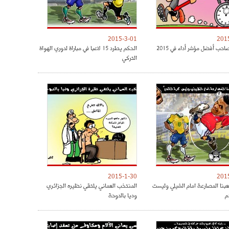
2015-3-01
201
حب أفضل مؤشر أداء في 2015
الحكم يطرد 15 لاعبا في مباراة لدوري الهواة
التركي
2015-1-30
201
لعبنا المصارعة امام الشيلي وليست
المنتخب العماني يلتقي نظيره الجزائري
م
وديا بالدوحة