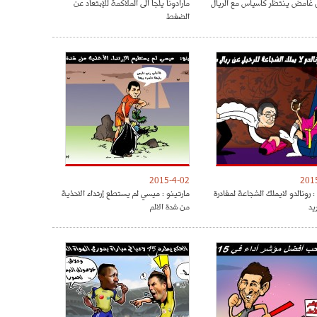
غامض ينتظر كاسياس مع الريال
مارادونا يلجأ الى الملاكمة للإبتعاد عن
الضغط
2015-4-02
201
 رونالدو لايملك الشجاعة لمغادرة
مارتينو : ميسي لم يستطع إرتداء الاحذية
يد
من شدة الالم