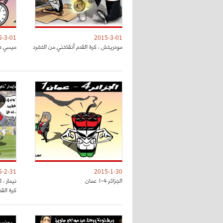
5-3-01
2015-3-01
مودريتش : كرة القدم أنقذتني من التشرد
ميسي صا
5-2-31
2015-1-30
الجزائر 4-1 عمان
نيمار : 
كرة القد