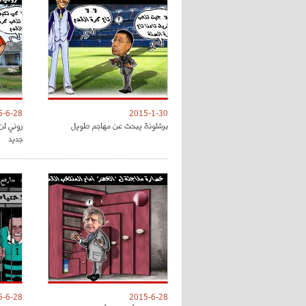
5-6-28
2015-1-30
برشلونة يبحث عن مهاجم طويل
روني لن
جديد
5-6-28
2015-6-28