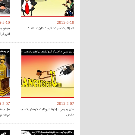
5-5-10
2015-5-10
الجزائر تخسر تنظيم " كان 2017 "
فيغو يش
افريقيا 
5-2-07
2015-2-07
فان بيرسي : إدارة اليونايتد ترفض تمديد
هل يستط
عقدي
عرشه في 