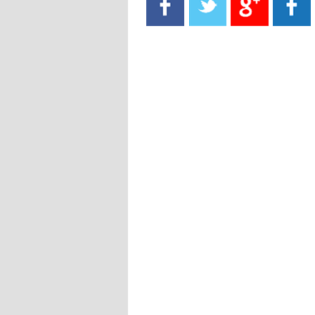
- 2021/08/15
13:40
يوفيتش يعرض خدماته على الإنتير
- 2021/08/15
13:16
أليغري: "الدفاع أبرز مشكلة تواجهنا
قبل انطلاق البطولة"
- 2021/08/15
13:15
مانشستر سيتي يُجهز عرضا جديدا من
أجل كاين
- 2021/08/15
12:56
ريال مدريد مستاء من ماريانو دياز
- 2021/08/15
12:47
دزيكو يُصر على راتب شهر جويلية
ويعرقل انتقاله إلى الإنتير
- 2021/08/15
12:43
لوبيز(رئيس بوردو): "صفقة عدلي مع