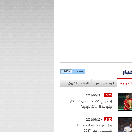
خبار
لـدوليـة
المحـتـرفــون
البرنامج الكروي
- 2021/09/22
16:30
إيفنبيرغ: "تمديد عقدي كيميتش
وغوريتزكا رسالة لأوروبا"
- 2021/09/22
16:20
ريال مدريد يتجه لتجديد عقد
فينسيوس حتى 2027