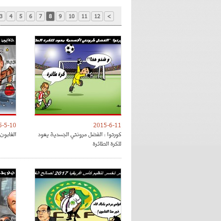
3
4
5
6
7
8
9
10
11
12
>
5-5-10
2015-6-11
كورتوا : الفضل مرونتي الجسدية يعود
الغابون 
للكرة الطائرة