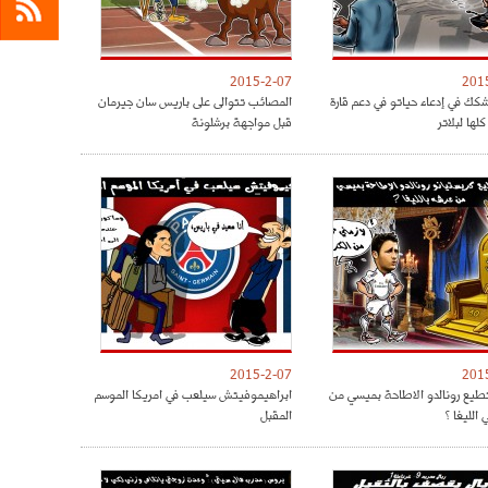
2015-2-07
201
كك في إدعاء حياتو في دعم قارة
المصائب تتوالى على باريس سان جيرمان
كلها لبلاتر
قبل مواجهة برشلونة
2015-2-07
201
يع رونالدو الاطاحة بميسي من
ابراهيموفيتش سيلعب في امريكا الموسم
الليغا ؟
المقبل