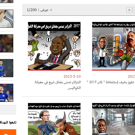
عرض :
1/200
<
2015-5-10
201
تفوز بشرف إستضافة " كان 2017 "
الجزائر تمنى بفشل ذريع في معركة
الكواليس
تابعوا الهد