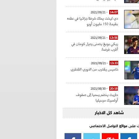
- 2021/09/21
14:07
دي ليخت يملك شرطا جزائيا في عقده
بقيمة 150 مليون أورو
- 2021/09/21
13:56
ريكي بويغ يتمنى رحيل كومان في
أقرب فرصة
- 2021/09/21
13:33
خاميس يقترب من الدوري القطري
- 2021/08/30
20:18
حاريث ينضم رسميا إلى صفوف
أولمبيك مرسيليا
شاهد كل الاخبار
- 2021/08/15
15:39
كراوتش:"سانشو صفقة الموسم في
كل الدوريات"
اف على مواقع التواصل الاجتماعي‎