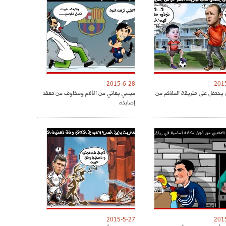
2015-6-28
201
 يحتفل على طريقة الملاكم من
ميسي يعاني من الألام ومخاوف من تعقد
إصابته
2015-5-27
201