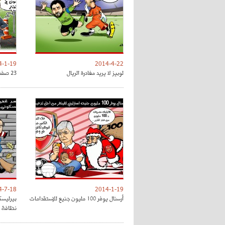
4-1-19
2014-4-22
لوبيز لا يريد مغادرة الريال
23 صفقة في أجندة أنريكي لبرشلونة
4-7-18
2014-1-19
أرسنال يوفر 100 مليون جنيع للإستقدامات
بيرليسك
نظافة