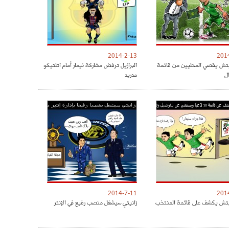
2014-2-13
201
يتش يقصي المحليين من قائمة
البرازيل ترفض مشاركة نيمار أمام اتلتيكو
ل
مدريد
2014-7-11
201
يتش يكشف على قائمة المنتخب
زانيتي سيشغل منصب رفيع في الإنتر