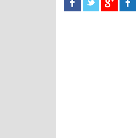
- 2021/08/15
13:40
يوفيتش يعرض خدماته على الإنتير
- 2021/08/15
13:16
أليغري: "الدفاع أبرز مشكلة تواجهنا
قبل انطلاق البطولة"
- 2021/08/15
13:15
مانشستر سيتي يُجهز عرضا جديدا من
أجل كاين
- 2021/08/15
12:56
ريال مدريد مستاء من ماريانو دياز
- 2021/08/15
12:47
دزيكو يُصر على راتب شهر جويلية
ويعرقل انتقاله إلى الإنتير
- 2021/08/15
12:43
لوبيز(رئيس بوردو): "صفقة عدلي مع