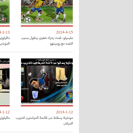
4-2-13
2014-4-15
مارسيلو: قمت بترك شعري يطول بسبب
حاليلوز
الشبه مع روبينهو
المونديا
4-1-12
2014-1-12
مونتيلا يسقط من قائمة المرشحين لتدريب
حاليلوز
الميلان