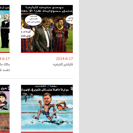
4-6-17
2014-6-17
كاركتير للترفيه
مالك ما
تفسد فر