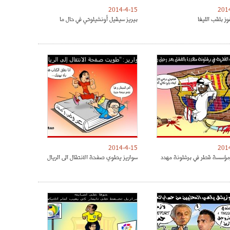
2014-4-15
201
ز بلقب الليغا
بيريز سيقيل أونشيلوتي في حال ما
2014-4-15
201
مؤسسة قطر في برشلونة مهدد
سواريز يطوي صفحة الانتقال الى الريال