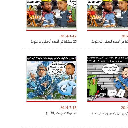
2014-1-19
201
23 صفقة في أجندة أنريكي لبرشلونة
2014-7-18
201
وني من رئيس وزراء إلى عامل
البطولات ليست بالأموال