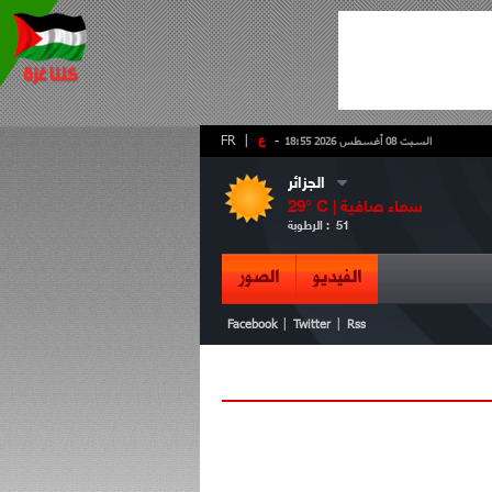
-
ع
|
FR
السبت 08 أغسطس 2026 18:55
الجزائر
سماء صافية
° C |
29
51
الرطوبة :
الفيديو
الصور
|
|
Facebook
Twitter
Rss