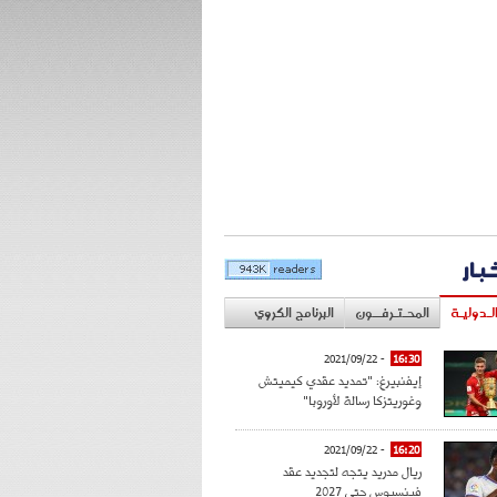
خبار
لـدوليـة
المحـتـرفــون
البرنامج الكروي
- 2021/09/22
16:30
إيفنبيرغ: "تمديد عقدي كيميتش
وغوريتزكا رسالة لأوروبا"
- 2021/09/22
16:20
ريال مدريد يتجه لتجديد عقد
فينسيوس حتى 2027