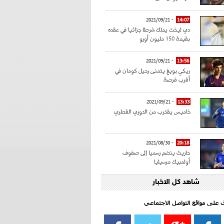
- 2021/09/21
14:07
دي ليخت يملك شرطا جزائيا في عقده
بقيمة 150 مليون أورو
- 2021/09/21
13:56
ريكي بويغ يتمنى رحيل كومان في
أقرب فرصة
- 2021/09/21
13:33
خاميس يقترب من الدوري القطري
- 2021/08/30
20:18
حاريث ينضم رسميا إلى صفوف
أولمبيك مرسيليا
شاهد كل الاخبار
- 2021/08/15
15:39
كراوتش:"سانشو صفقة الموسم في
كل الدوريات"
اف على مواقع التواصل الاجتماعي‎