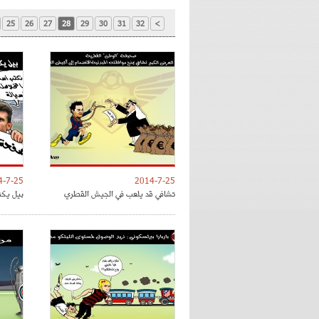
25
26
27
28
29
30
31
32
>
4-7-25
2014-7-25
تشافي قد يلعب في الجيش القطري
بيل يكت