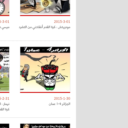
5-3-01
2015-3-01
مودريتش : كرة القدم أنقذتني من التشرد
ميسي صا
5-2-31
2015-1-30
الجزائر 4-1 عمان
نيمار : 
كرة القد