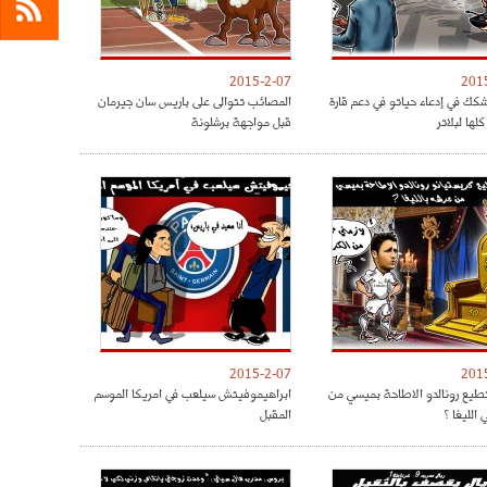
2015-2-07
201
كك في إدعاء حياتو في دعم قارة
المصائب تتوالى على باريس سان جيرمان
كلها لبلاتر
قبل مواجهة برشلونة
2015-2-07
201
يع رونالدو الاطاحة بميسي من
ابراهيموفيتش سيلعب في امريكا الموسم
الليغا ؟
المقبل