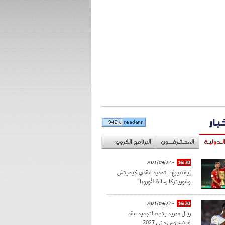
خبار
لـدوليـة
المحـتـرفــون
البرنامج الكروي
- 2021/09/22
16:30
إيفنبيرغ: "تمديد عقدي كيميتش
وغوريتزكا رسالة لأوروبا"
- 2021/09/22
16:20
ريال مدريد يتجه لتجديد عقد
فينسيوس حتى 2027