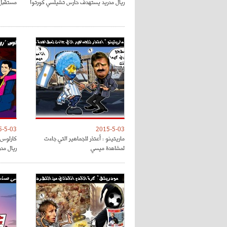
ريال مدريد يستهدف حارس تشيلسي كورتوا
مستقبل 
5-5-03
2015-5-03
ماريتينو : أعتذر للجماهير التي جاءت
كارلوس :
لمشاهدة ميسي
ريال مدر