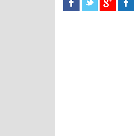
- 2021/08/15
13:40
يوفيتش يعرض خدماته على الإنتير
- 2021/08/15
13:16
أليغري: "الدفاع أبرز مشكلة تواجهنا
قبل انطلاق البطولة"
- 2021/08/15
13:15
مانشستر سيتي يُجهز عرضا جديدا من
أجل كاين
- 2021/08/15
12:56
ريال مدريد مستاء من ماريانو دياز
- 2021/08/15
12:47
دزيكو يُصر على راتب شهر جويلية
ويعرقل انتقاله إلى الإنتير
- 2021/08/15
12:43
لوبيز(رئيس بوردو): "صفقة عدلي مع