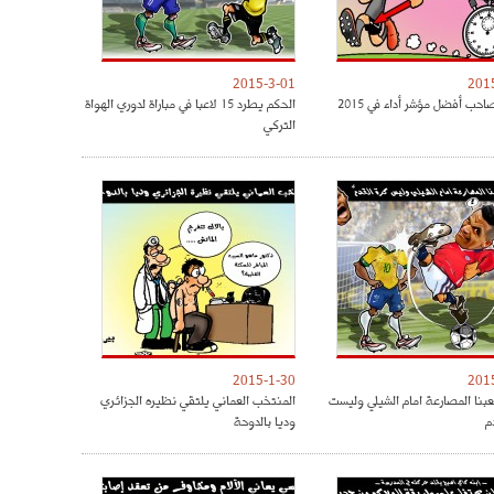
2015-3-01
201
حب أفضل مؤشر أداء في 2015
الحكم يطرد 15 لاعبا في مباراة لدوري الهواة
التركي
2015-1-30
201
لعبنا المصارعة امام الشيلي وليست
المنتخب العماني يلتقي نظيره الجزائري
م
وديا بالدوحة