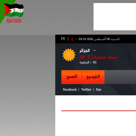
-
ع
|
FR
السبت 08 أغسطس 2026 03:14
الجزائر
سماء صافية
° C |
26
65
الرطوبة :
الفيديو
الصور
|
|
Facebook
Twitter
Rss