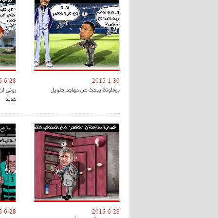
5-6-28
2015-1-30
برشلونة يبحث عن مهاجم طويل
روني لن
جديد
5-6-28
2015-6-28