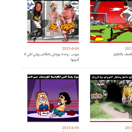
2015-6-04
201
يقصف بالثقيل
بروس : وعدت زوجتي بانقاص وزني لكي لا
أحرجها
2015-6-04
201