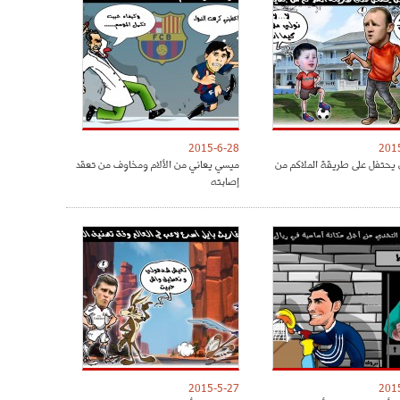
2015-6-28
201
 يحتفل على طريقة الملاكم من
ميسي يعاني من الألام ومخاوف من تعقد
إصابته
2015-5-27
201