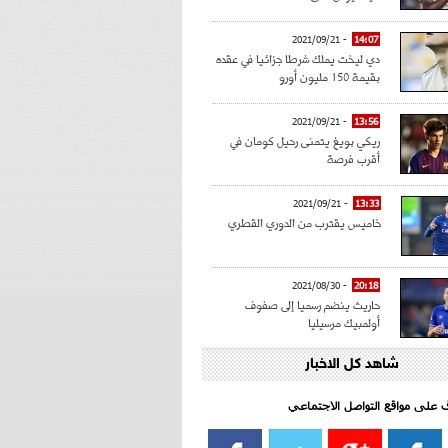
- 2021/09/21
14:07
دي ليخت يملك شرطا جزائيا في عقده
بقيمة 150 مليون أورو
- 2021/09/21
13:56
ريكي بويغ يتمنى رحيل كومان في
أقرب فرصة
- 2021/09/21
13:33
خاميس يقترب من الدوري القطري
- 2021/08/30
20:18
حاريث ينضم رسميا إلى صفوف
أولمبيك مرسيليا
شاهد كل الاخبار
- 2021/08/15
15:39
كراوتش:"سانشو صفقة الموسم في
كل الدوريات"
اف على مواقع التواصل الاجتماعي‎