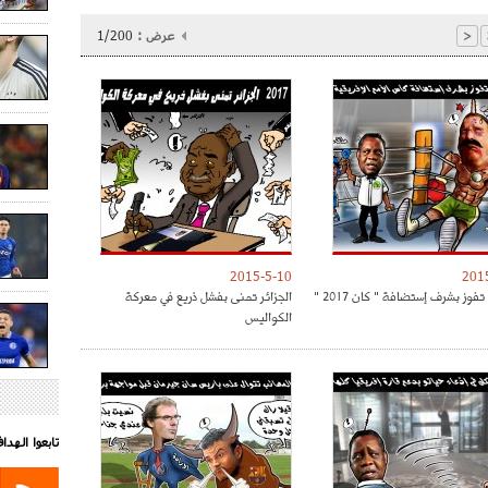
عرض :
1/200
<
2015-5-10
201
تفوز بشرف إستضافة " كان 2017 "
الجزائر تمنى بفشل ذريع في معركة
الكواليس
تابعوا الهد