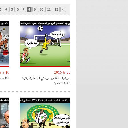
3
4
5
6
7
8
9
10
11
12
>
5-5-10
2015-6-11
كورتوا : الفضل مرونتي الجسدية يعود
الغابون 
للكرة الطائرة