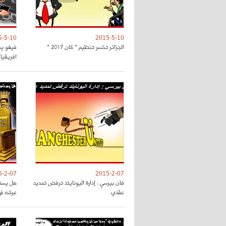
5-5-10
2015-5-10
الجزائر تخسر تنظيم " كان 2017 "
فيغو يش
افريقيا 
5-2-07
2015-2-07
فان بيرسي : إدارة اليونايتد ترفض تمديد
هل يستط
عقدي
عرشه في 