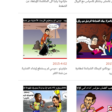
غامض ينتظر كاسياس مع الريال
مارادونا يلجأ الى الملاكمة للإبتعاد عن
الضغط
2015-4-02
201
 رونالدو لايملك الشجاعة لمغادرة
مارتينو : ميسي لم يستطع إرتداء الاحذية
يد
من شدة الالم