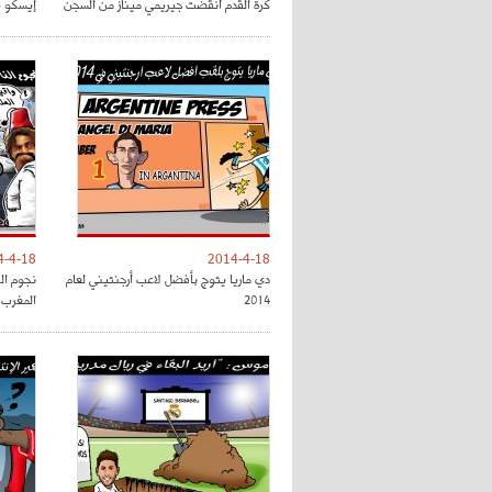
كرة القدم أنقضت جيريمي ميناز من السجن
إيسكو ي
4-4-18
2014-4-18
دي ماريا يتوج بأفضل لاعب أرجنتيني لعام
نجوم ال
2014
المغرب