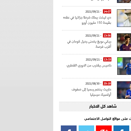
- 2021/09/21
14:07
دي ليخت يملك شرطا جزائيا في عقده
بقيمة 150 مليون أورو
- 2021/09/21
13:56
ريكي بويغ يتمنى رحيل كومان في
أقرب فرصة
- 2021/09/21
13:33
خاميس يقترب من الدوري القطري
- 2021/08/30
20:18
حاريث ينضم رسميا إلى صفوف
أولمبيك مرسيليا
شاهد كل الاخبار
- 2021/08/15
15:39
كراوتش:"سانشو صفقة الموسم في
كل الدوريات"
اف على مواقع التواصل الاجتماعي‎