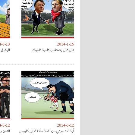
4-6-13
2014-1-15
فان غال يصطدم بتلميذ تلميذه
الوفاق 
4-5-12
2014-5-12
أوكلاند سيتي من لقمة سائغة إلى كابوس
الامن ي