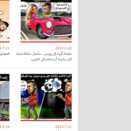
4-7-21
2014-1-22
عارضة أزياء إلى رويس : سأعمل سائقة لديك
الشعراوي
لكن بشرط أن تنضم إلى البايرن
4-5-19
2014-7-21