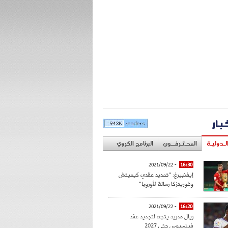
خبار
لـدوليـة
المحـتـرفــون
البرنامج الكروي
- 2021/09/22
16:30
إيفنبيرغ: "تمديد عقدي كيميتش
وغوريتزكا رسالة لأوروبا"
- 2021/09/22
16:20
ريال مدريد يتجه لتجديد عقد
فينسيوس حتى 2027