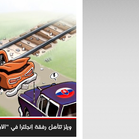
ويلز تتأهل رفقة إنجلترا في "الأو