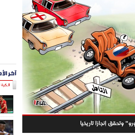
آخر الأ
الـكرة ا
رو" وتحقق إنجازا تاريخيا