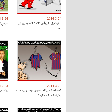
4-3-24
2014-3-24
بلفوضيل على رأس قائمة المسرحين في
ميسي ال
بارما
4-2-23
2014-3-24
47 بالمئة من المناصرين يرفضون تجديد
براهيمي 
رعاية قطر لـ برشلونة