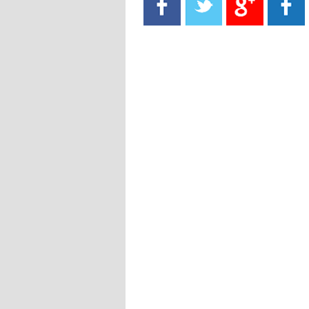
- 2021/08/15
13:40
يوفيتش يعرض خدماته على الإنتير
- 2021/08/15
13:16
أليغري: "الدفاع أبرز مشكلة تواجهنا
قبل انطلاق البطولة"
- 2021/08/15
13:15
مانشستر سيتي يُجهز عرضا جديدا من
أجل كاين
- 2021/08/15
12:56
ريال مدريد مستاء من ماريانو دياز
- 2021/08/15
12:47
دزيكو يُصر على راتب شهر جويلية
ويعرقل انتقاله إلى الإنتير
- 2021/08/15
12:43
لوبيز(رئيس بوردو): "صفقة عدلي مع