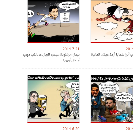
2014-7-21
201
 أبرز ضحايا أزمة ميلان المالية
نيمار : برشلونة سيحرم الريال من لقب دوري
أبطال أوروبا
2014-6-20
201