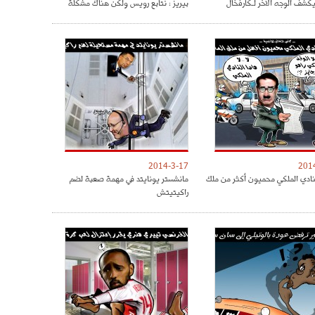
كشف الوجه الآخر لـكارفخال
بيريز : نتابع رويس ولكن هناك مشكلة
2014-3-17
201
نادي الملكي محميون أكثر من ملك
مانشستر يونايتد في مهمة صعبة لضم
راكيتيتش