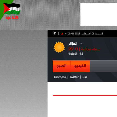
-
ع
|
FR
السبت 08 أغسطس 2026 03:42
الجزائر
سماء صافية
° C |
26
62
الرطوبة :
الفيديو
الصور
|
|
Facebook
Twitter
Rss