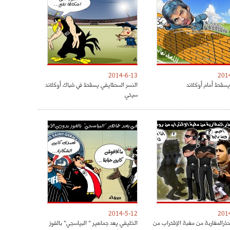
2014-6-13
201
يسقط أمام أوكلاند
النسر السطايفي يسقط في شباك أوكلاند
سيتي
2014-5-12
201
حذرالمغاربة من مغبة الإقتراب من
الخليفي يعد جماهير " البياسجي" بالفوز