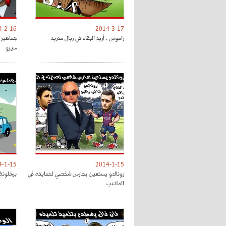
4-2-16
2014-3-17
راموس : أريد البقاء في ريال مدريد
جماهير 
سيرو
4-1-15
2014-1-15
رونالدو يستعين بحارس شخصي لحمايته في
برشلونة
الملاعب