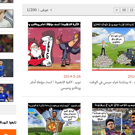
عرض :
1/200
<
10
11
2014-5-26
201
 : لا يمكننا شراء ميسي في الوقت
نوير : ااكرة الذهبية ؟ لست مؤهلا أمام
رونالدو وميسي
تابعوا الهد