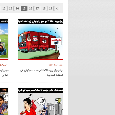
12
13
14
15
16
17
18
19
>
4-5-26
2014-5-26
ليفربول يريد التخلص من بالوتيلي في
مورينيو
صفقة تبادلية
الحالي