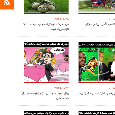
2014-3-24
201
لاعب الأقل جريا في برشلونة
فيرغسون : اليونايتد سيعود لزعامة الكرة
الإنجليزية فريبا
2014-1-22
201
يتوج بالكرة الذهبية الجزائرية
ريال مدريد قد يتخلى عن ين زيمة من اجل
ضم كافاني