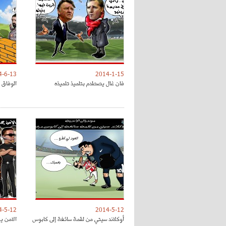
4-6-13
2014-1-15
فان غال يصطدم بتلميذ تلميذه
الوفاق 
4-5-12
2014-5-12
أوكلاند سيتي من لقمة سائغة إلى كابوس
الامن ي