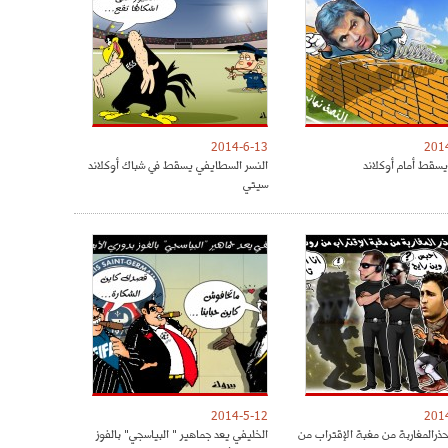
2014-6-13
201
يسقط أمام أوكلاند
النسر السطايفي يسقط في شباك أوكلاند
سيتي
2014-5-12
201
حذرالمغاربة من مغبة الإقتراب من
الخليفي يعد جماهير " البياسجي" بالفوز