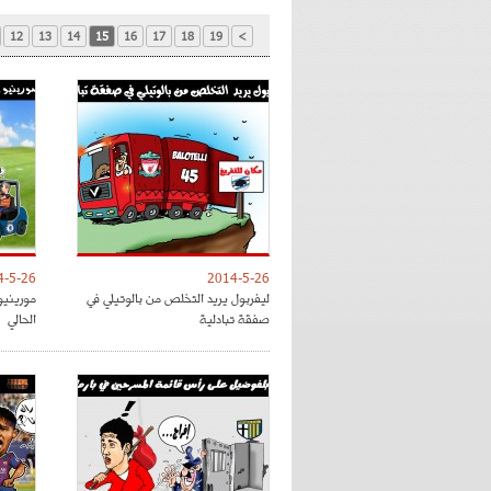
12
13
14
15
16
17
18
19
>
4-5-26
2014-5-26
ليفربول يريد التخلص من بالوتيلي في
مورينيو
صفقة تبادلية
الحالي