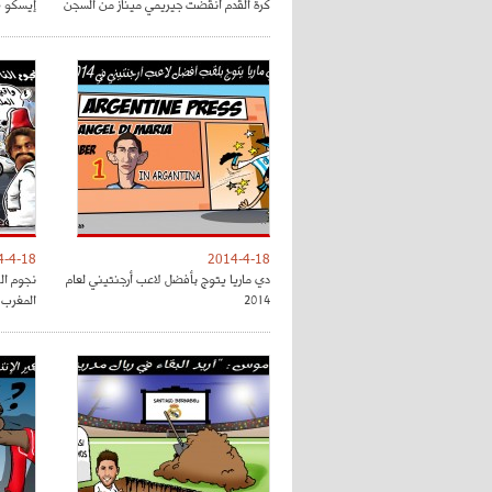
كرة القدم أنقضت جيريمي ميناز من السجن
إيسكو ي
4-4-18
2014-4-18
دي ماريا يتوج بأفضل لاعب أرجنتيني لعام
نجوم ال
2014
المغرب