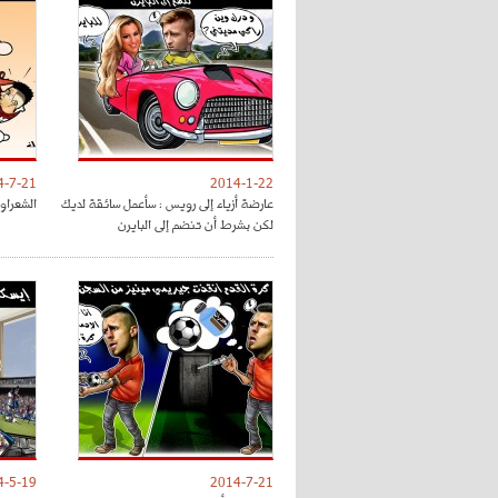
4-7-21
2014-1-22
عارضة أزياء إلى رويس : سأعمل سائقة لديك
الشعراوي
لكن بشرط أن تنضم إلى البايرن
4-5-19
2014-7-21