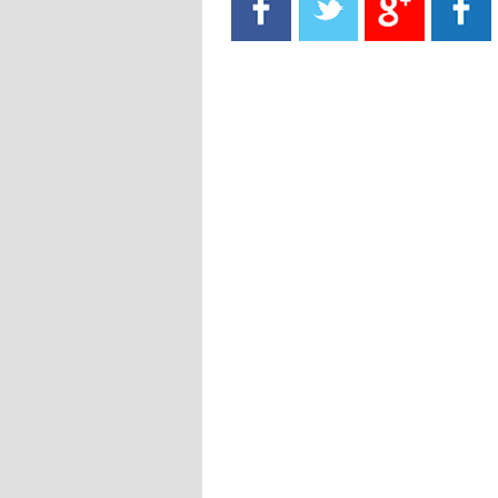
- 2021/08/15
13:40
يوفيتش يعرض خدماته على الإنتير
- 2021/08/15
13:16
أليغري: "الدفاع أبرز مشكلة تواجهنا
قبل انطلاق البطولة"
- 2021/08/15
13:15
مانشستر سيتي يُجهز عرضا جديدا من
أجل كاين
- 2021/08/15
12:56
ريال مدريد مستاء من ماريانو دياز
- 2021/08/15
12:47
دزيكو يُصر على راتب شهر جويلية
ويعرقل انتقاله إلى الإنتير
- 2021/08/15
12:43
لوبيز(رئيس بوردو): "صفقة عدلي مع