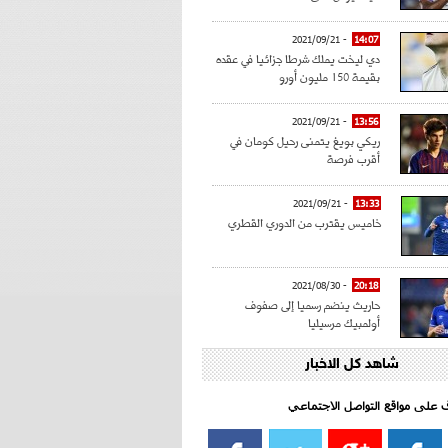
- 2021/09/21
14:07
دي ليخت يملك شرطا جزائيا في عقده
بقيمة 150 مليون أورو
- 2021/09/21
13:56
ريكي بويغ يتمنى رحيل كومان في
أقرب فرصة
- 2021/09/21
13:33
خاميس يقترب من الدوري القطري
- 2021/08/30
20:18
حاريث ينضم رسميا إلى صفوف
أولمبيك مرسيليا
شاهد كل الاخبار
- 2021/08/15
15:39
كراوتش:"سانشو صفقة الموسم في
كل الدوريات"
اف على مواقع التواصل الاجتماعي‎