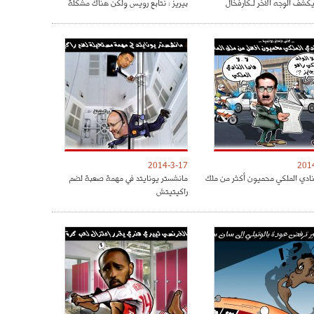
كشف الوجه الآخر لـكارفخال
بيريز : نتابع رويس ولكن هناك مشكلة
2014-3-17
201
نادي الملكي محميون أكثر من ملك
مانشستر يونايتد في مهمة صعبة لضم
راكيتيتش