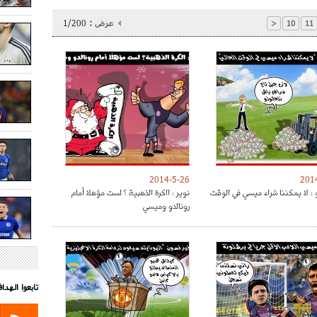
عرض :
1/200
<
10
11
2014-5-26
201
 : لا يمكننا شراء ميسي في الوقت
نوير : ااكرة الذهبية ؟ لست مؤهلا أمام
رونالدو وميسي
تابعوا الهد