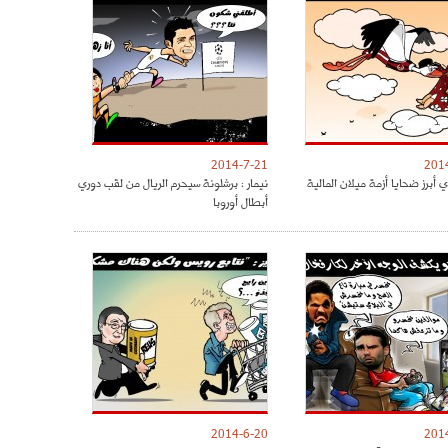
2014-7-21
201
 أبرز ضحايا أزمة ميلان المالية
نيمار : برشلونة سيحرم الريال من لقب دوري
أبطال أوروبا
2014-6-20
201