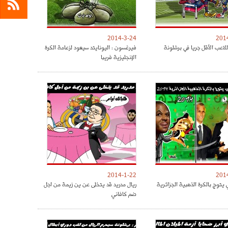
2014-3-24
201
لاعب الأقل جريا في برشلونة
فيرغسون : اليونايتد سيعود لزعامة الكرة
الإنجليزية فريبا
2014-1-22
201
يتوج بالكرة الذهبية الجزائرية
ريال مدريد قد يتخلى عن ين زيمة من اجل
ضم كافاني