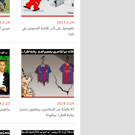
4-3-24
2014-3-24
بلفوضيل على رأس قائمة المسرحين في
ميسي ال
بارما
4-2-23
2014-3-24
47 بالمئة من المناصرين يرفضون تجديد
براهيمي 
رعاية قطر لـ برشلونة