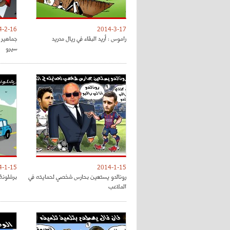
4-2-16
2014-3-17
راموس : أريد البقاء في ريال مدريد
جماهير 
سيرو
4-1-15
2014-1-15
رونالدو يستعين بحارس شخصي لحمايته في
برشلونة
الملاعب