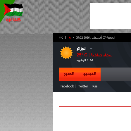
-
ع
|
FR
الجمعة 07 أغسطس 2026 05:22
الجزائر
سماء صافية
° C |
25
73
الرطوبة :
الفيديو
الصور
|
|
Facebook
Twitter
Rss