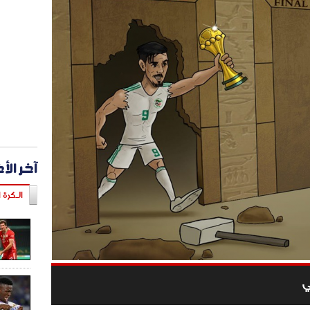
آخر الأ
الـكرة ا
ي