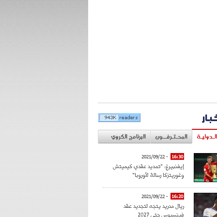
خبار
لـدوليـة
المحـتـرفــون
البرنامج الكروي
- 2021/09/22
16:30
إيفنبيرغ: "تمديد عقدي كيميتش
وغوريتزكا رسالة لأوروبا"
- 2021/09/22
16:20
ريال مدريد يتجه لتجديد عقد
فينسيوس حتى 2027