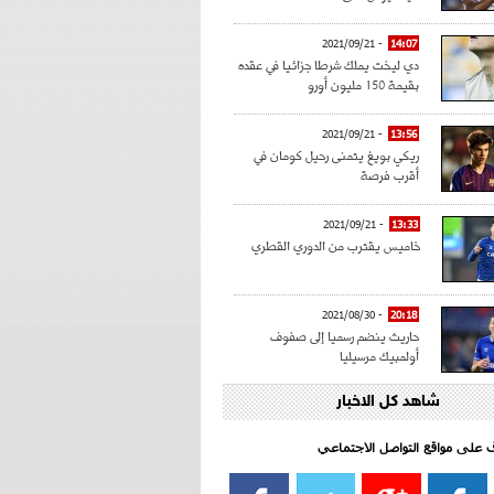
- 2021/09/21
14:07
دي ليخت يملك شرطا جزائيا في عقده
بقيمة 150 مليون أورو
- 2021/09/21
13:56
ريكي بويغ يتمنى رحيل كومان في
أقرب فرصة
- 2021/09/21
13:33
خاميس يقترب من الدوري القطري
- 2021/08/30
20:18
حاريث ينضم رسميا إلى صفوف
أولمبيك مرسيليا
شاهد كل الاخبار
- 2021/08/15
15:39
كراوتش:"سانشو صفقة الموسم في
كل الدوريات"
اف على مواقع التواصل الاجتماعي‎