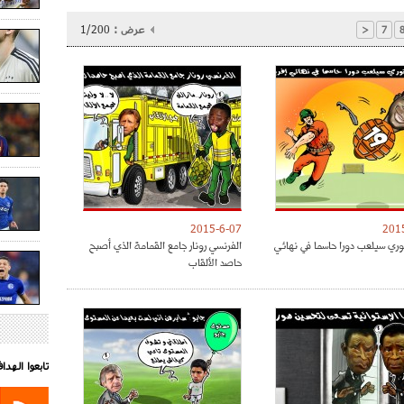
عرض :
1/200
<
7
2015-6-07
201
توري سيلعب دورا حاسما في نهائي
الفرنسي رونار جامع القمامة الذي أصبح
حاصد الألقاب
تابعوا الهد