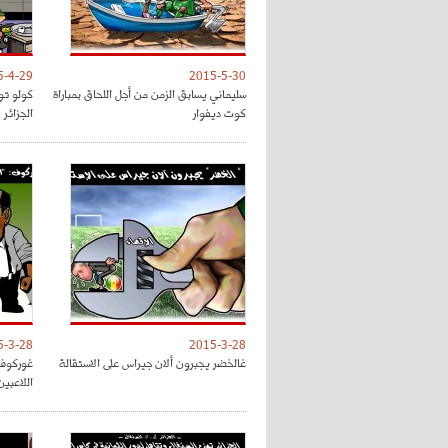
5-4-29
2015-5-30
سليماني يسابق الزمن من أجل اللحاق بمباراة
كولو تو
كوت ديفوار
الجزائر
5-3-28
2015-3-28
غالخضر يجبرون ألان جيراس على الاستقالة
غوركوف 
اللاعبين