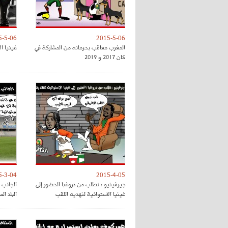
5-5-06
2015-5-06
المغرب معاقب بحرمانه من المشاركة في
غينيا ا
كان 2017 و 2019
5-3-04
2015-4-05
جيرفينيو : نطلب من دروغبا الحضور إلى
الجانب 
غينيا الاستوائية لنهديه اللقب
البلد ال