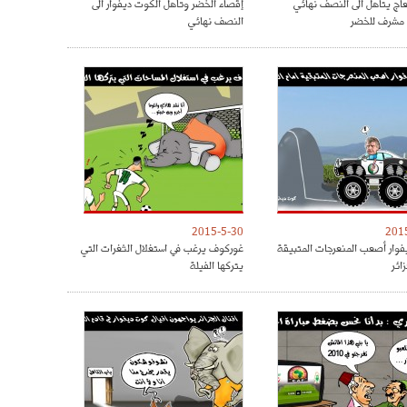
عاج يتاهل الى النصف نهائي
إقصاء الخضر وتأهل الكوت ديفوار الى
 مشرف للخضر
النصف نهائي
2015-5-30
201
وار أصعب المنعرجات المتبيقة
غوركوف يرغب في استغلال الثغرات التي
زائر
يتركها الفيلة