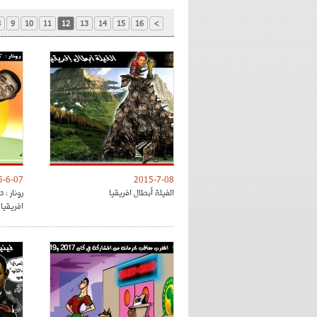
8
9
10
11
12
13
14
15
16
>
5-6-07
2015-7-08
الفيلة أبطال افريقيا
رونار : 
افريقيا