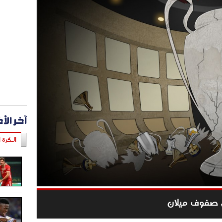
آخر الأ
الـكرة ا
ى صفوف ميلان