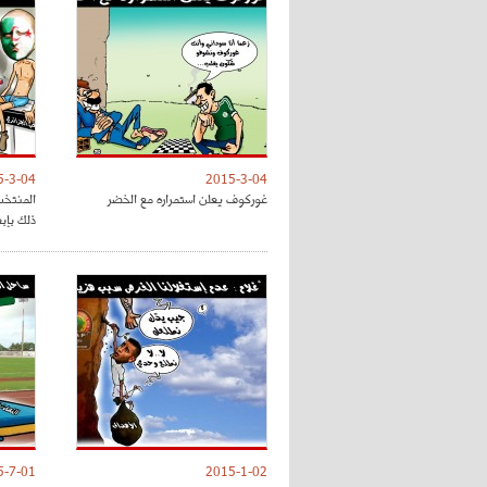
5-3-04
2015-3-04
غوركوف يعلن استمراره مع الخضر
المنتخب
ذلك بإب
5-7-01
2015-1-02