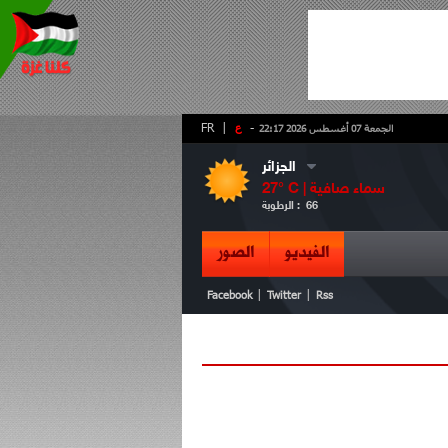
-
ع
|
FR
الجمعة 07 أغسطس 2026 22:17
الجزائر
سماء صافية
° C |
27
66
الرطوبة :
الفيديو
الصور
|
|
Facebook
Twitter
Rss