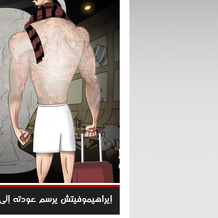
إيراهيموفيتش يرسم عودته إل