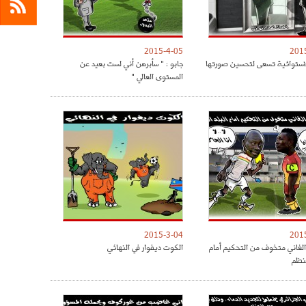
2015-4-05
201
لاستوائية تسعى لتحسين صورتها
جابو : " سأبرهن أني لست بعيد عن
المستوى العالي "
2015-3-04
201
الغاني متخوف من التحكيم أمام
الكوت ديفوار في النهائي
منظم