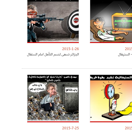
2015-1-26
201
- السنيغال
الجزائر تسعى لحسم التأهل امام السنغال
2015-7-25
201