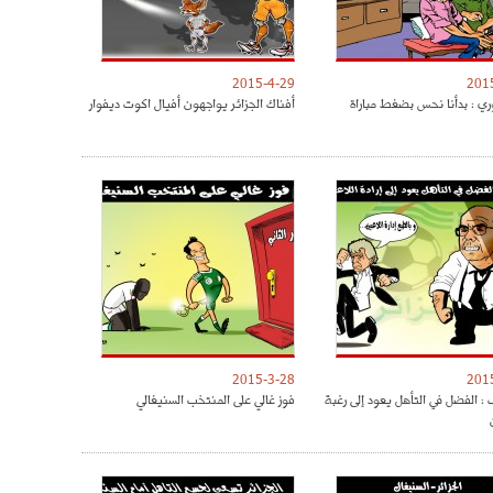
2015-4-29
201
ري : بدأنا نحس بضغط مباراة
أفناك الجزائر يواجهون أفيال اكوت ديفوار
2015-3-28
201
: الفضل في التأهل يعود إلى رغبة
فوز غالي على المنتخب السنيغالي