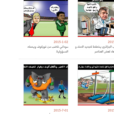
2015-1-02
201
 الجزائري يخطط لتجديد الدماء و
سوداني غاضب من غوركوف ويحمله
عاد لعض العناصر
المسؤولية
2015-7-01
201