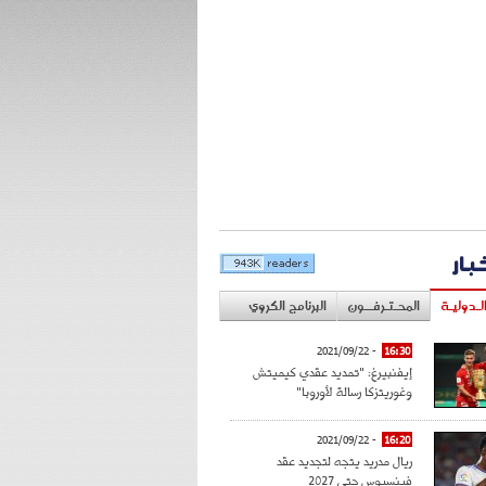
خبار
لـدوليـة
المحـتـرفــون
البرنامج الكروي
- 2021/09/22
16:30
إيفنبيرغ: "تمديد عقدي كيميتش
وغوريتزكا رسالة لأوروبا"
- 2021/09/22
16:20
ريال مدريد يتجه لتجديد عقد
فينسيوس حتى 2027