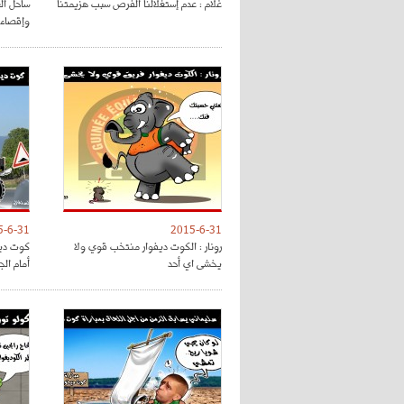
غلام : عدم إستغلالنا الفرص سبب هزيمتنا
ساحل ال
وإقصاء
5-6-31
2015-6-31
رونار : الكوت ديفوار منتخب قوي ولا
كوت ديف
يخشى اي أحد
أمام الج