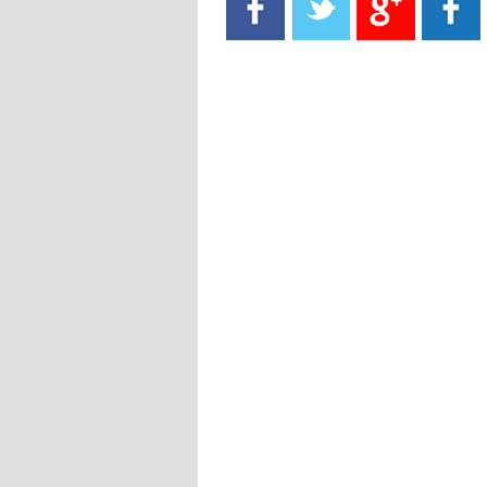
- 2021/08/15
13:40
يوفيتش يعرض خدماته على الإنتير
- 2021/08/15
13:16
أليغري: "الدفاع أبرز مشكلة تواجهنا
قبل انطلاق البطولة"
- 2021/08/15
13:15
مانشستر سيتي يُجهز عرضا جديدا من
أجل كاين
- 2021/08/15
12:56
ريال مدريد مستاء من ماريانو دياز
- 2021/08/15
12:47
دزيكو يُصر على راتب شهر جويلية
ويعرقل انتقاله إلى الإنتير
- 2021/08/15
12:43
لوبيز(رئيس بوردو): "صفقة عدلي مع