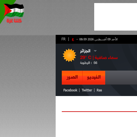
-
ع
|
FR
الأحد 09 أغسطس 2026 08:59
الجزائر
سماء صافية
° C |
29
56
الرطوبة :
الفيديو
الصور
|
|
Facebook
Twitter
Rss