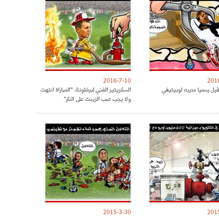
2016-7-10
201
قيل رسميا مدربه لوبيتيغي
السكريتير الفني لبرشلونة: "المباراة انتهت
ولا يجب صب الزينت على النار"
2015-3-30
201