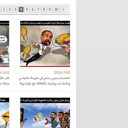
1
2
3
4
5
6
7
8
9
10
>
6-2-02
2016-2-02
مانشستر سيتي ينجح في هزيمة تشيلسي
فان غال
ومانشستر يونايتد بالتعاقد مع غوارديولا
منزله م