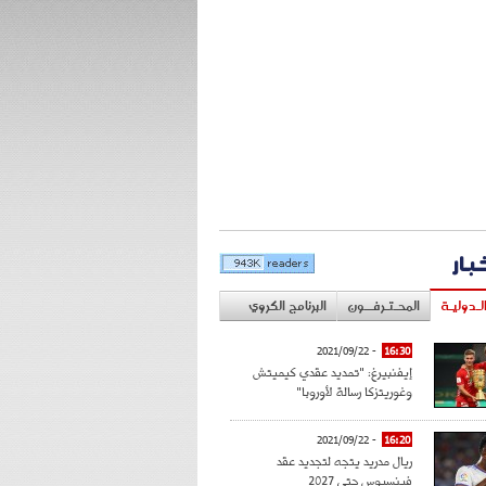
خبار
لـدوليـة
المحـتـرفــون
البرنامج الكروي
- 2021/09/22
16:30
إيفنبيرغ: "تمديد عقدي كيميتش
وغوريتزكا رسالة لأوروبا"
- 2021/09/22
16:20
ريال مدريد يتجه لتجديد عقد
فينسيوس حتى 2027