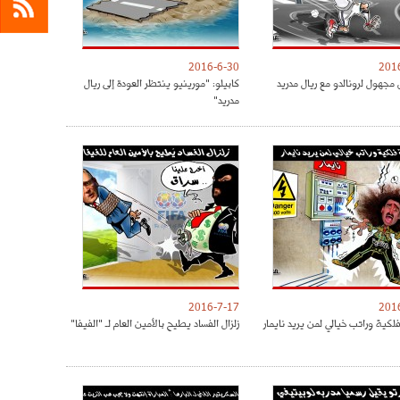
2016-6-30
201
مجهول لرونالدو مع ريال مدريد
كابيلو: "مورينيو ينتظر العودة إلى ريال
مدريد"
2016-7-17
201
كية وراتب خيالي لمن يريد نايمار
زلزال الفساد يطيح بالأمين العام لـ "الفيفا"