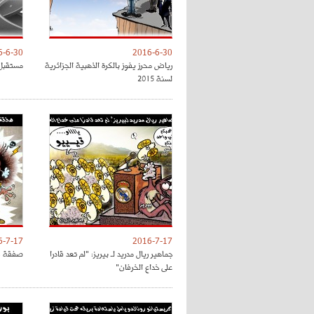
6-6-30
2016-6-30
رياض محرز يفوز بالكرة الذهبية الجزائرية
مستقبل 
لسنة 2015
6-7-17
2016-7-17
جماهير ريال مدريد لـ بيريز: "لم تعد قادرا
صفقة فل
على خداع الخرفان"