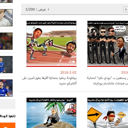
عرض :
1/200
<
2016-2-02
201
 يستعين بـ "بودي غارد" لحماية
برشلونة ينفرد بصدارة الليغا بفوز ثمين على
ن هجمات مانشستر يونايتد
أتلتيكو مدريد
تابعوا الهد