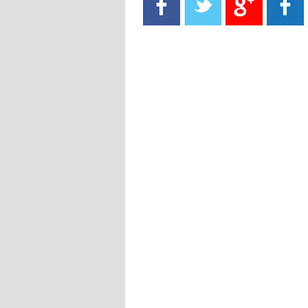
- 2021/08/15
13:40
يوفيتش يعرض خدماته على الإنتير
- 2021/08/15
13:16
أليغري: "الدفاع أبرز مشكلة تواجهنا
قبل انطلاق البطولة"
- 2021/08/15
13:15
مانشستر سيتي يُجهز عرضا جديدا من
أجل كاين
- 2021/08/15
12:56
ريال مدريد مستاء من ماريانو دياز
- 2021/08/15
12:47
دزيكو يُصر على راتب شهر جويلية
ويعرقل انتقاله إلى الإنتير
- 2021/08/15
12:43
لوبيز(رئيس بوردو): "صفقة عدلي مع