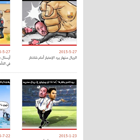
5-5-27
2015-5-27
الريال منهار يرد الإعتبار أمام شاختار
أرسنال 
في التأ
5-7-22
2015-1-23