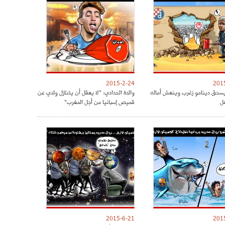
2015-2-24
201
يسحق دينامو زغرب وينعش أماله
والدة الحدادي: "لا يعقل أن يتنازل ولدي عن
هل
قميص إسبانيا من أجل المغرب"
2015-6-21
201