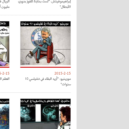
إبراهيموفيتش: "لست بحاجة للفوز بدوري
الأبطال"
مليون أور
5-2-15
2015-2-15
مورينيو: "أريد البقاء في تشيلسي 10
العقم ال
سنوات"