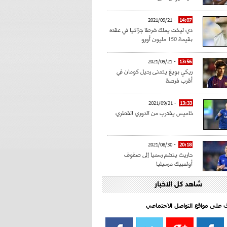
- 2021/09/21
14:07
دي ليخت يملك شرطا جزائيا في عقده
بقيمة 150 مليون أورو
- 2021/09/21
13:56
ريكي بويغ يتمنى رحيل كومان في
أقرب فرصة
- 2021/09/21
13:33
خاميس يقترب من الدوري القطري
- 2021/08/30
20:18
حاريث ينضم رسميا إلى صفوف
أولمبيك مرسيليا
شاهد كل الاخبار
- 2021/08/15
15:39
كراوتش:"سانشو صفقة الموسم في
كل الدوريات"
اف على مواقع التواصل الاجتماعي‎