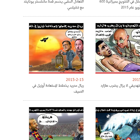
الريال فشل في التتويج بميزانية 600
التعادل السلبي يحسم قمة مانشستر يونايتد
و عام 2015
مع تشيلسي
2015-2-15
201
تهديفي لا يزال يضرب هازارد
ريال مدريد يخطط لإستعادة أوزيل في
الصيف