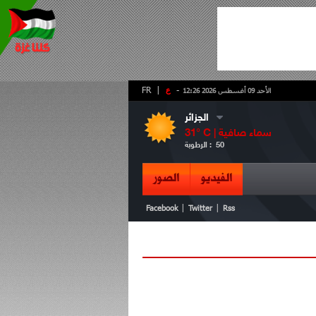
-
ع
|
FR
الأحد 09 أغسطس 2026 12:26
الجزائر
سماء صافية
° C |
31
50
الرطوبة :
الفيديو
الصور
|
|
Facebook
Twitter
Rss