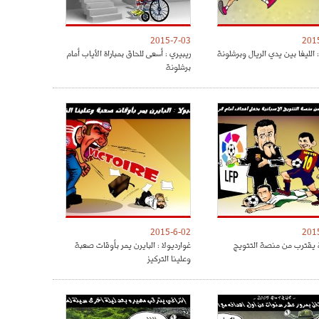
2015-7-03
201
الليغا بين يدي الريال وبرشلونة
ريبيري : أسعى للحاق بمباراة الأياب أمام
برشلونة
2015-6-02
201
 يقترب من منصة التتويج
غوارديولا : البايرن يمر بأوقات صعبة
وعلينا التركيز