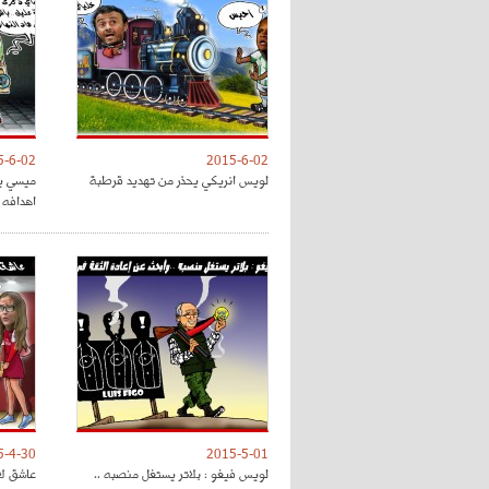
5-6-02
2015-6-02
لويس انريكي يحذر من تهديد قرطبة
اهدافه 
5-4-30
2015-5-01
لويس فيغو : بلاتر يستغل منصبه ..
عاشق لا