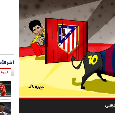
آخر الأ
الـكرة ا
 ميسي