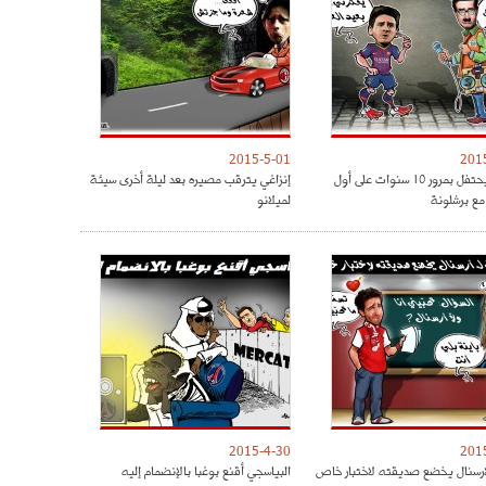
2015-5-01
201
ميسي يحتفل بمرور 10 سنوات على أول
إنزاغي يترقب مصيره بعد ليلة أخرى سيئة
مع برشلونة
لميلانو
2015-4-30
201
رسنال يخضع صديقته لاختبار خاص
البياسجي أقنع بوغبا بالإنضمام إليه