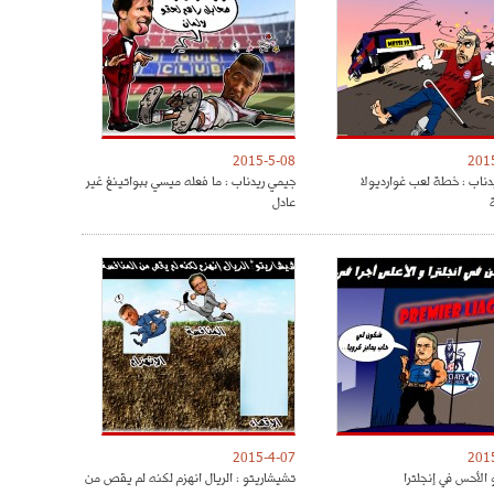
2015-5-08
201
دناب : خطة لعب غوارديولا
جيمي ريدناب : ما فعله ميسي ببواتينغ غير
عادل
2015-4-07
201
 الأحس في إنجلترا
تشيشاريتو : الريال انهزم لكنه لم يقص من