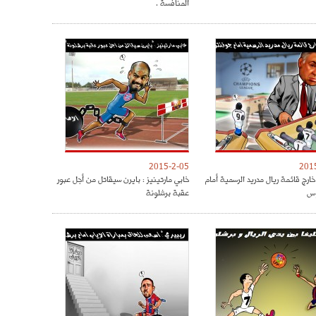
المنافسة .
2015-2-05
201
ارج قائمة ريال مدريد الرسمية أمام
خابي مارتينيز : بايرن سيقاتل من أجل عبور
س
عقبة برشلونة