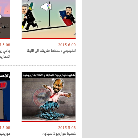
5-5-08
2015-6-09
انشيلوتي : سنخط طريقنا الى الليغا
جامي ري
انتحارية
5-5-08
2015-5-08
شعبية غوارديولا تتهاوى
مورينيو