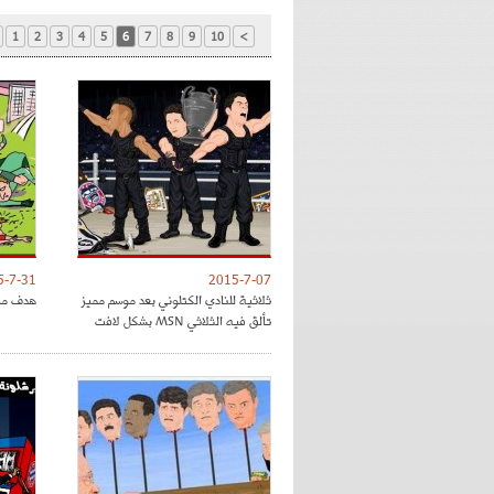
1
2
3
4
5
6
7
8
9
10
>
5-7-31
2015-7-07
ثلاثية للنادي الكتلوني بعد موسم مميز
هدف ميس
تألق فيه الثلاثي MSN بشكل لافت