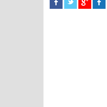
- 2021/08/15
13:40
يوفيتش يعرض خدماته على الإنتير
- 2021/08/15
13:16
أليغري: "الدفاع أبرز مشكلة تواجهنا
قبل انطلاق البطولة"
- 2021/08/15
13:15
مانشستر سيتي يُجهز عرضا جديدا من
أجل كاين
- 2021/08/15
12:56
ريال مدريد مستاء من ماريانو دياز
- 2021/08/15
12:47
دزيكو يُصر على راتب شهر جويلية
ويعرقل انتقاله إلى الإنتير
- 2021/08/15
12:43
لوبيز(رئيس بوردو): "صفقة عدلي مع