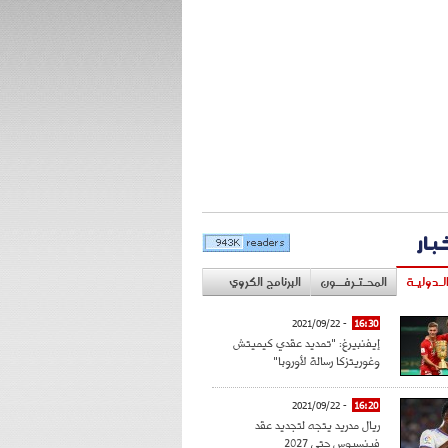
خبار
لـدوليـة
المحـتـرفــون
البرنامج الكروي
- 2021/09/22
16:30
إيفنبيرغ: "تمديد عقدي كيميتش
وغوريتزكا رسالة لأوروبا"
- 2021/09/22
16:20
ريال مدريد يتجه لتجديد عقد
فينسيوس حتى 2027