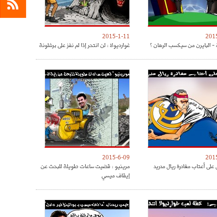
2015-1-11
201
 - البايرن من سيكسب الرهان ؟
غوارديولا : لن انتحر إذا لم نفز على برشلونة
2015-6-09
201
على أعتاب مغادرة ريال مدريد
مرينيو : قضيت ساعات طويلة للبحث عن
إيقاف ميسي