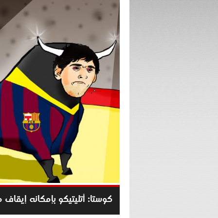
كوستا: أتليتيكو بإمكانه إيقاف