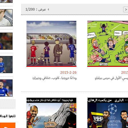
عرض :
1/200
<
2015-2-26
201
ي الأول في مرمى بيلباو
وداعًا دروجبا، كلوب، تشافي وجيرارد
تابعوا الهد