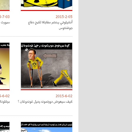
5-7-03
2015-2-05
أنشيلوتي يحضر مفاجاة لكبح دفاع
سبورت : 
جوفنتوس
5-6-02
2015-6-02
كيف سيعوض دورتموند رحيل غوندوغان ؟
برشلونة