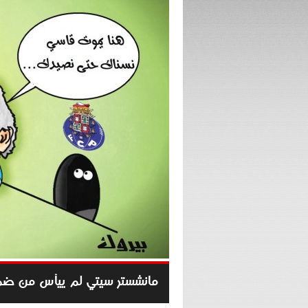
مانشستر سيتي لم ييأس من ضم 