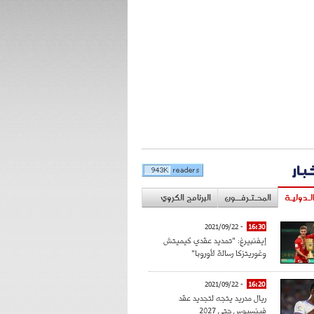
خبار
لـدوليـة
المحـتـرفــون
البرنامج الكروي
- 2021/09/22
16:30
إيفنبيرغ: "تمديد عقدي كيميتش
وغوريتزكا رسالة لأوروبا"
- 2021/09/22
16:20
ريال مدريد يتجه لتجديد عقد
فينسيوس حتى 2027