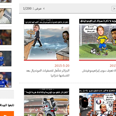
عرض :
1/200
<
2015-5-20
201
لا تعرف سوى إبراهيموفيتش
الجزائر تتأهل لتصفيات المونديال بعد
اكتساحها تنزانيا
تابعوا الهد