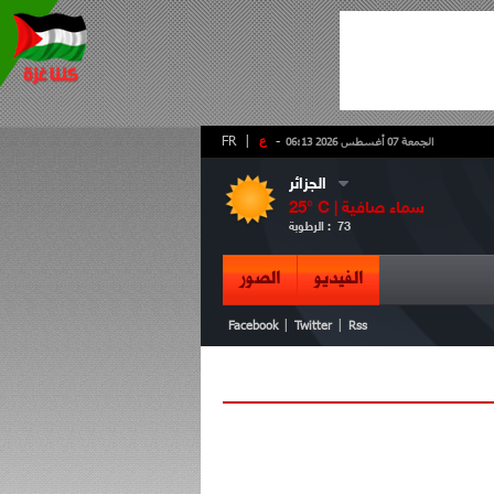
-
ع
|
FR
الجمعة 07 أغسطس 2026 06:13
الجزائر
سماء صافية
° C |
25
73
الرطوبة :
الفيديو
الصور
|
|
Facebook
Twitter
Rss