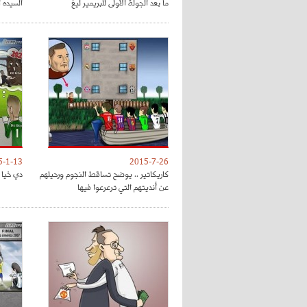
ما بعد الجولة الأولى للبريمير ليغ
السيده 
5-1-13
2015-7-26
كاريكاتير .. يوضح تساقط النجوم ورحيلهم
دي خيا و
عن أنديتهم التي ترعرعوا فيها