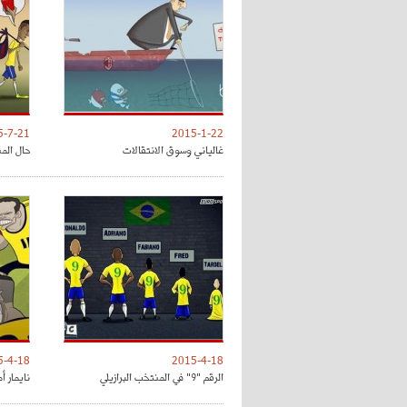
5-7-21
2015-1-22
غالياني وسوق الانتقالات
حال المن
5-4-18
2015-4-18
الرقم "9" في المنتخب البرازيلي
نايمار أ