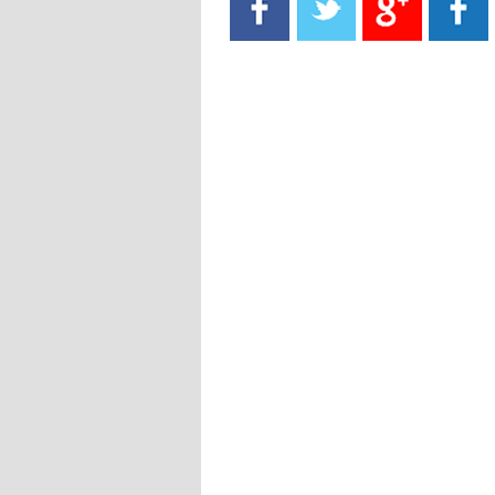
- 2021/08/15
13:40
يوفيتش يعرض خدماته على الإنتير
- 2021/08/15
13:16
أليغري: "الدفاع أبرز مشكلة تواجهنا
قبل انطلاق البطولة"
- 2021/08/15
13:15
مانشستر سيتي يُجهز عرضا جديدا من
أجل كاين
- 2021/08/15
12:56
ريال مدريد مستاء من ماريانو دياز
- 2021/08/15
12:47
دزيكو يُصر على راتب شهر جويلية
ويعرقل انتقاله إلى الإنتير
- 2021/08/15
12:43
لوبيز(رئيس بوردو): "صفقة عدلي مع