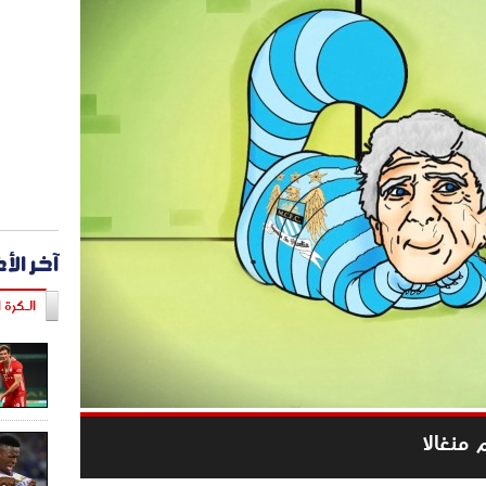
آخر الأ
الـكرة ا
منغالا