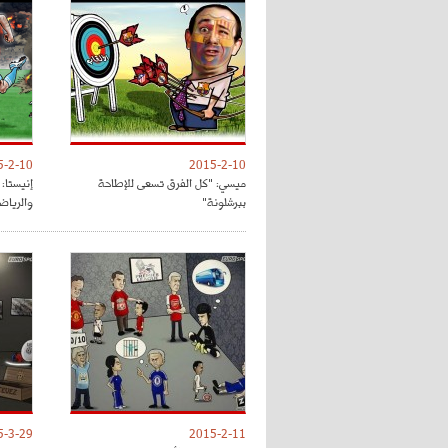
5-2-10
2015-2-10
ميسي: "كل الفرق تسعى للإطاحة
إنيستا:
ببرشلونة"
والرياض
5-3-29
2015-2-11