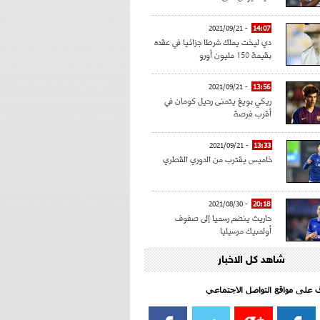
- 2021/09/21
14:07
دي ليخت يملك شرطا جزائيا في عقده
بقيمة 150 مليون أورو
- 2021/09/21
13:56
ريكي بويغ يتمنى رحيل كومان في
أقرب فرصة
- 2021/09/21
13:33
خاميس يقترب من الدوري القطري
- 2021/08/30
20:18
حاريث ينضم رسميا إلى صفوف
أولمبيك مرسيليا
شاهد كل الاخبار
- 2021/08/15
15:39
كراوتش:"سانشو صفقة الموسم في
كل الدوريات"
اف على مواقع التواصل الاجتماعي‎