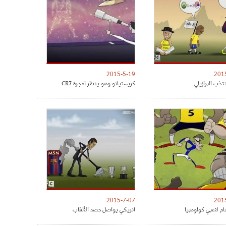
2015-5-19
201
تخب البرازيلي
كريستيانو وهو ينظر لمجرة CR7
2015-7-07
201
مام لاعبي كولومبيا
انريكي يواصل حصد الألقاب