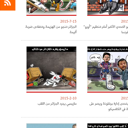
2015-7-15
201
و التحدي الأكبر أمام تنظيم "أورو"
الجزائر تنجو من الهزيمة وتتفادى ضربة
أليمة
2015-2-10
201
حدى إدارة برشلونة ويصر على
مازيمبي يجرد الجزائر من اللقب
ة في الكلاسيكو