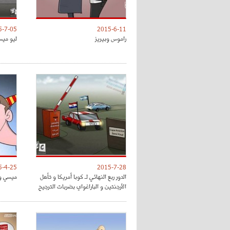
5-7-05
2015-6-11
راموس وبيريز
ليو ميس
5-4-25
2015-7-28
الدور ربع النهائي لـ كوبا أمريكا و تأهل
ميسي وح
الأرجنتين و الباراغواي بضربات الترجيح