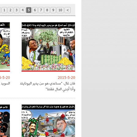
1
2
3
4
5
6
7
8
9
10
>
5-5-20
2015-5-20
فان غال: "مساعدي هو من يدير اليونايتد
السويد 
وأنا أجني المال فقط"