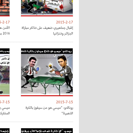
5-2-17
2015-2-17
إقبال جماهيري ضعيف على تذاكر مباراة
الأمن ه
الجزائر وتنزانيا
2016 بفرنسا
5-7-15
2015-7-15
رونالدو: "ميسي هو من سيفوز بالكرة
ميسي يت
الذهبية"
المشارك