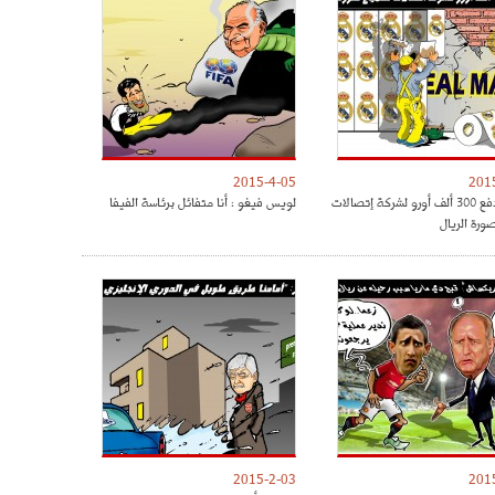
2015-4-05
201
بيريز يدفع 300 ألف أورو لشركة إتصالات
لويس فيغو : أنا متفائل برئاسة الفيفا
ورة الريال
2015-2-03
201