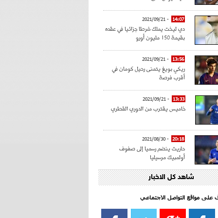
- 2021/09/21
14:07
دي ليخت يملك شرطا جزائيا في عقده
بقيمة 150 مليون أورو
- 2021/09/21
13:56
ريكي بويغ يتمنى رحيل كومان في
أقرب فرصة
- 2021/09/21
13:33
خاميس يقترب من الدوري القطري
- 2021/08/30
20:18
حاريث ينضم رسميا إلى صفوف
أولمبيك مرسيليا
شاهد كل الاخبار
- 2021/08/15
15:39
كراوتش:"سانشو صفقة الموسم في
كل الدوريات"
اف على مواقع التواصل الاجتماعي‎