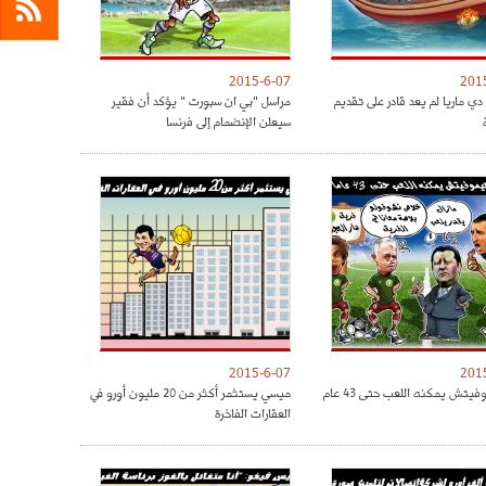
2015-6-07
201
دي ماريا لم يعد قادر على تقديم
مراسل "بي ان سبورت " يؤكد أن فقير
سيعلن الإنضمام إلى فرنسا
2015-6-07
201
فيتش يمكنه اللعب حتى 43 عام
ميسي يستثمر أكثر من 20 مليون أورو في
العقارات الفاخرة