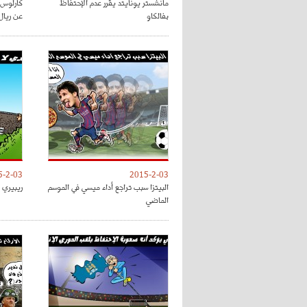
مانشستر يونايتد يقرر عدم الإحتفاظ
كارلوس 
بفالكاو
عن ريال
5-2-03
2015-2-03
البيتزا سبب تراجع أداء ميسي في الموسم
ريبيري 
الماضي