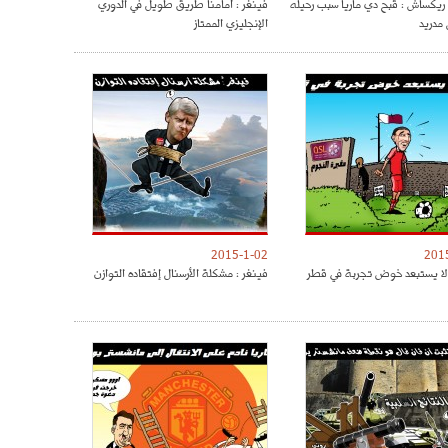
ريكساش : قبح دي ماريا سبب رحيله
فينغر : أمامنا طريق طويل في الدوري
 مدريد
الإنجليزي الممتاز
2015-1-02
201
لا يستبعد خوض تجربة في قطر
فينغر : مشكلة الأرسنال إفتقاده التوازن