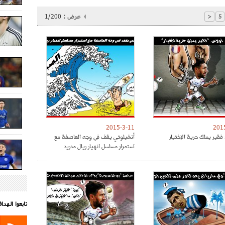
عرض :
1/200
<
5
2015-3-11
201
فقير يملك حرية الإختيار
أنشيلوتي يقف في وجه العاصفة مع
استمرار مسلسل انهيار ريال مدريد
تابعوا الهد