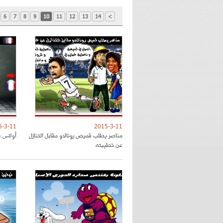
6
7
8
9
10
11
12
13
14
>
5-3-11
2015-3-11
مناصر يطلب قميص رونالدو مقابل التنازل
أولاس : 
عن خطيبته