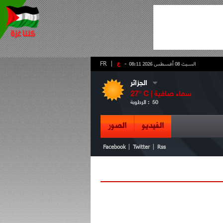
-
ع
|
FR
السبت 08 أغسطس 2026 08:11
الجزائر
سماء صافية
° C |
27
50
الرطوبة :
الفيديو
الصور
|
|
Facebook
Twitter
Rss