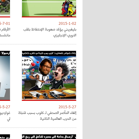
5-7-01
2015-1-02
بليغريني يؤكد صعوبة الإحتفاظ بلقب
الأرقام
الدوري الإنجليزي
مانشستر
5-5-27
2015-5-27
إلغاء المأتمر الصحفي لـ كلوب بسبب قنبلة
غوارديو
من الحرب العالمية الثانية
لي