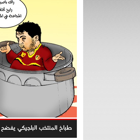
طباخ المنتخب البلجيكي يفضح ه