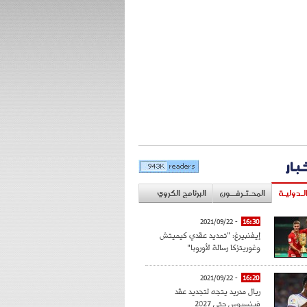
خبار
لـدوليـة
المحـتـرفــون
البرنامج الكروي
- 2021/09/22
16:30
إيفنبيرغ: "تمديد عقدي كيميتش
وغوريتزكا رسالة لأوروبا"
- 2021/09/22
16:20
ريال مدريد يتجه لتجديد عقد
فينسيوس حتى 2027