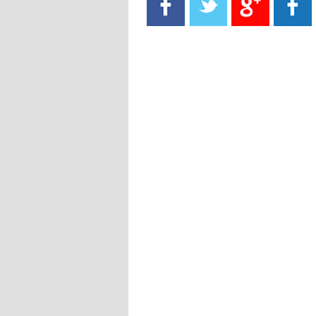
- 2021/08/15
13:40
يوفيتش يعرض خدماته على الإنتير
- 2021/08/15
13:16
أليغري: "الدفاع أبرز مشكلة تواجهنا
قبل انطلاق البطولة"
- 2021/08/15
13:15
مانشستر سيتي يُجهز عرضا جديدا من
أجل كاين
- 2021/08/15
12:56
ريال مدريد مستاء من ماريانو دياز
- 2021/08/15
12:47
دزيكو يُصر على راتب شهر جويلية
ويعرقل انتقاله إلى الإنتير
- 2021/08/15
12:43
لوبيز(رئيس بوردو): "صفقة عدلي مع