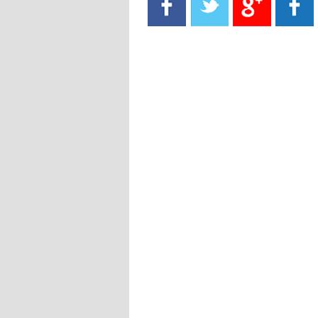
- 2021/08/15
13:40
يوفيتش يعرض خدماته على الإنتير
- 2021/08/15
13:16
أليغري: "الدفاع أبرز مشكلة تواجهنا
قبل انطلاق البطولة"
- 2021/08/15
13:15
مانشستر سيتي يُجهز عرضا جديدا من
أجل كاين
- 2021/08/15
12:56
ريال مدريد مستاء من ماريانو دياز
- 2021/08/15
12:47
دزيكو يُصر على راتب شهر جويلية
ويعرقل انتقاله إلى الإنتير
- 2021/08/15
12:43
لوبيز(رئيس بوردو): "صفقة عدلي مع