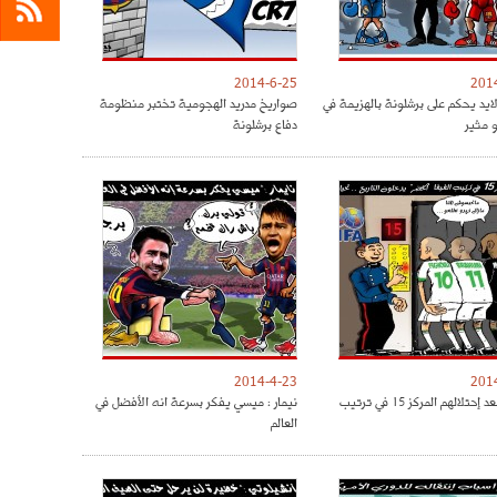
2014-6-25
201
لايد يحكم على برشلونة بالهزيمة في
صواريخ مدريد الهجومية تختبر منظومة
 مثير
دفاع برشلونة
2014-4-23
201
الخضر بعد إحتلالهم المركز 15 في ترتيب
نيمار : ميسي يفكر بسرعة انه الأفضل في
العالم