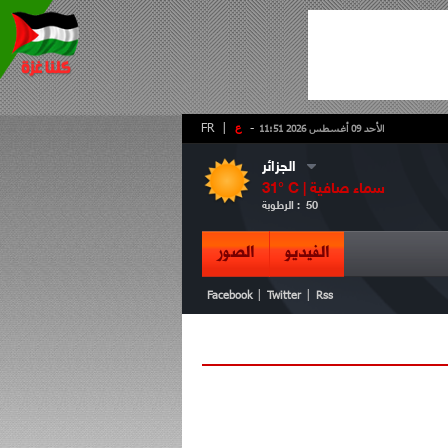
-
ع
|
FR
الأحد 09 أغسطس 2026 11:51
الجزائر
سماء صافية
° C |
31
50
الرطوبة :
الفيديو
الصور
|
|
Facebook
Twitter
Rss