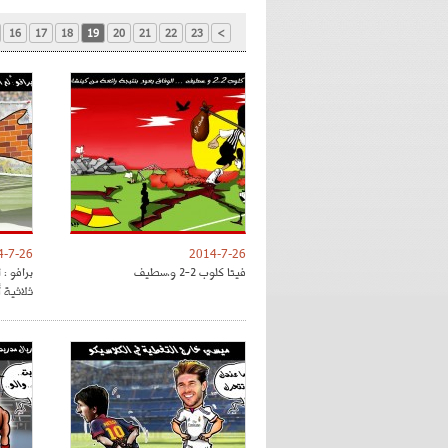
16
17
18
19
20
21
22
23
>
4-7-26
2014-7-26
فيتا كلوب 2-2 و.سطيف
برافو :
ثلاثية أ