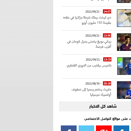
- 2021/09/21
14:07
دي ليخت يملك شرطا جزائيا في عقده
بقيمة 150 مليون أورو
- 2021/09/21
13:56
ريكي بويغ يتمنى رحيل كومان في
أقرب فرصة
- 2021/09/21
13:33
خاميس يقترب من الدوري القطري
- 2021/08/30
20:18
حاريث ينضم رسميا إلى صفوف
أولمبيك مرسيليا
شاهد كل الاخبار
- 2021/08/15
15:39
كراوتش:"سانشو صفقة الموسم في
كل الدوريات"
اف على مواقع التواصل الاجتماعي‎