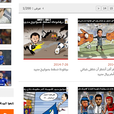
عرض :
1/200
<
14
15
2014-7-26
201
 لم أكن أنتظر أن تتلقى شباكي
برشلونة تسقط بصواريخ مدريد
مام ريال مدريد
تابعوا الهد