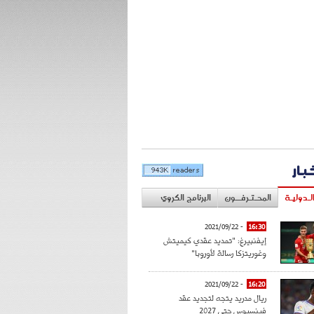
خبار
لـدوليـة
المحـتـرفــون
البرنامج الكروي
- 2021/09/22
16:30
إيفنبيرغ: "تمديد عقدي كيميتش
وغوريتزكا رسالة لأوروبا"
- 2021/09/22
16:20
ريال مدريد يتجه لتجديد عقد
فينسيوس حتى 2027