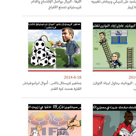
مرد على إنريكي ويرفض تغييره
الليغا : الريال يواصل الإكتساح وأقدام
 إيبار
كريستيانو تصنع الأفراح
2014-6-18
201
: اليونايتد يحاول ايجاد التوازن
جماهير كريستال بالاس : أموال ابراموفيتش
ب
القذرة هدمت كرة القدم