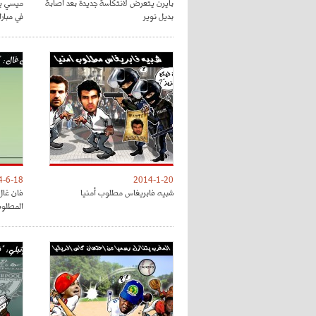
بايرن يتعرض لانتكاسة جديدة بعد اصابة
ميسي يت
بديل نوير
في مباراة
4-6-18
2014-1-20
شبيه فابريغاس مطلوب أمنيا
فان غال 
المطلو