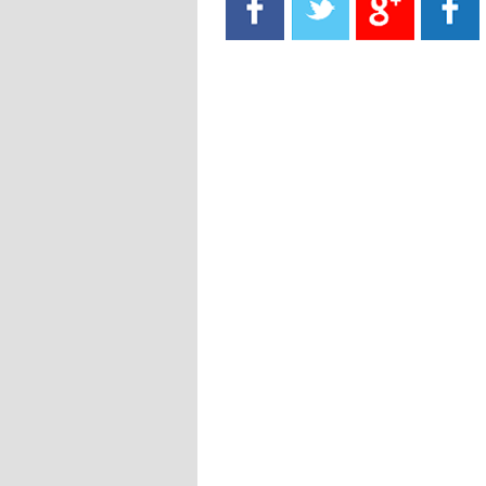
- 2021/08/15
13:40
يوفيتش يعرض خدماته على الإنتير
- 2021/08/15
13:16
أليغري: "الدفاع أبرز مشكلة تواجهنا
قبل انطلاق البطولة"
- 2021/08/15
13:15
مانشستر سيتي يُجهز عرضا جديدا من
أجل كاين
- 2021/08/15
12:56
ريال مدريد مستاء من ماريانو دياز
- 2021/08/15
12:47
دزيكو يُصر على راتب شهر جويلية
ويعرقل انتقاله إلى الإنتير
- 2021/08/15
12:43
لوبيز(رئيس بوردو): "صفقة عدلي مع