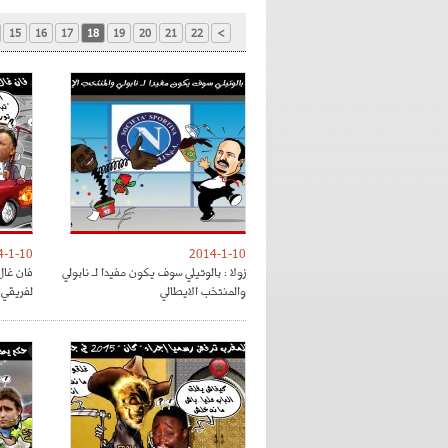
15
16
17
18
19
20
21
22
>
4-1-10
2014-1-10
زولا : بالوتيلي سوف يكون مفيدا لـ نابولي
فان غال
والمنتخب الايطالي
لفريقي