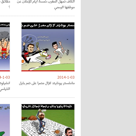
الكاف تمهل المغرب خمسة أيام للإعلان عن
حقائق ت
موقفها الرسمي
؟
4-1-03
2014-1-03
مانشستر يونايتد لازال مصرا على ضم بايل
انشيلوت
الثياسي 