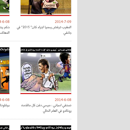
4-6-08
2014-7-09
المغرب ترفض رسميا اجراء كان" 2015" في
حكم يطل
جانفي
المعاكس
4-6-08
2014-6-08
صحفي اسباني : ميسي دفن كل ماقدمه
برشلونة
رونالدو في العام الحالي