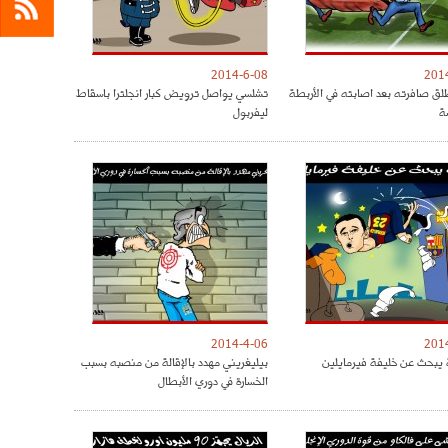
2014-6-08
201
ق صافرته بعد اصابته في الأربطة
تشلسي يواصل ترويض كبار انجلترا باسقاط
ة
ليفربول
2014-4-06
201
 يبحث عن خليفة فيرمايلين
بيليغريني مهدد بالإقالة من منصبه بسبب
الخسارة في دوري الأبطال