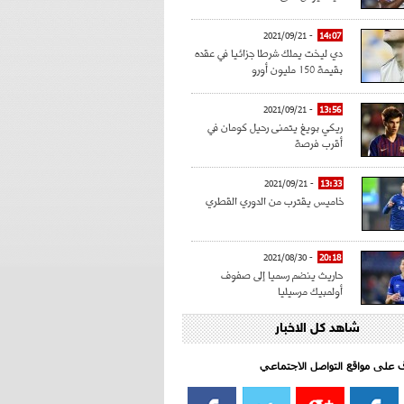
- 2021/09/21
14:07
دي ليخت يملك شرطا جزائيا في عقده
بقيمة 150 مليون أورو
- 2021/09/21
13:56
ريكي بويغ يتمنى رحيل كومان في
أقرب فرصة
- 2021/09/21
13:33
خاميس يقترب من الدوري القطري
- 2021/08/30
20:18
حاريث ينضم رسميا إلى صفوف
أولمبيك مرسيليا
شاهد كل الاخبار
- 2021/08/15
15:39
كراوتش:"سانشو صفقة الموسم في
كل الدوريات"
اف على مواقع التواصل الاجتماعي‎