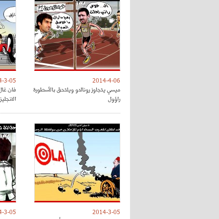
4-3-05
2014-4-06
ميسي يتجاوز رونالدو ويلتحق بالأسطورة
فان غال
راؤول
الانجليز
4-3-05
2014-3-05