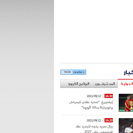
خبار
لـدوليـة
المحـتـرفــون
البرنامج الكروي
- 2021/09/22
16:30
إيفنبيرغ: "تمديد عقدي كيميتش
وغوريتزكا رسالة لأوروبا"
- 2021/09/22
16:20
ريال مدريد يتجه لتجديد عقد
فينسيوس حتى 2027