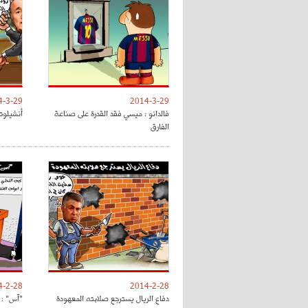
4-3-29
2014-3-29
فالدانو : ميسي فقد القدرة على صناعة
أنشيلوتي
الفارق
4-2-28
2014-2-28
دفاع الريال يسترجع صلابته المعهودة
"آس" : 