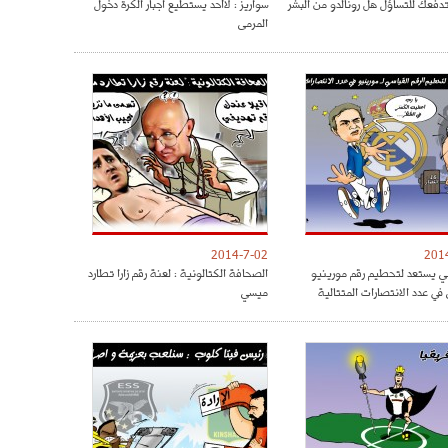
دفعك للتساؤل هل رونالدو من البشر
سواريز : لاأحد يستطيع اجبار الكرة دخول
المرمى
2014-7-02
201
ي يستعد لتحطيم رقم مورينيو
الصحافة الكتالونية : لعنة رقم زارا تطارد
في عدد الانتصارات المتتالية
ميسي