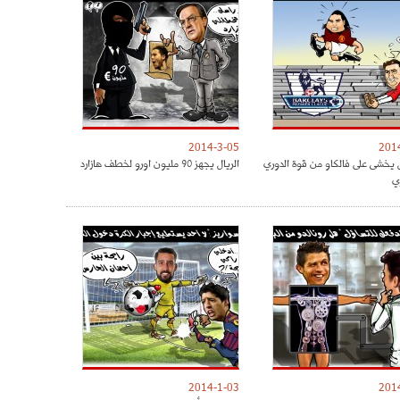
2014-3-05
201
 يخشى على فالكاو من قوة الدوري
الريال يجهز 90 مليون اورو لخطف هازارد
ي
2014-1-03
201