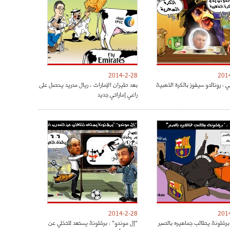
2014-2-28
201
 : رونالدو سيفوز بالكرة الذهبية
بعد طيران الإمارات ، ريال مدريد يحصل على
راعي إماراتي جديد
2014-2-28
201
برشلونة يطالب جماهيره بالصبر
"إل موندو" : برشلونة يستعد للتخلي عن