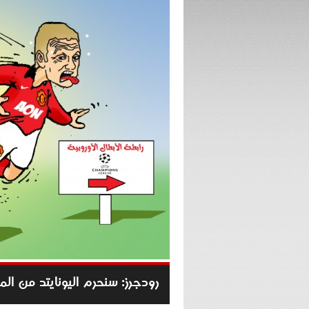
رودجرز: سنحرم اليونايتد من الم