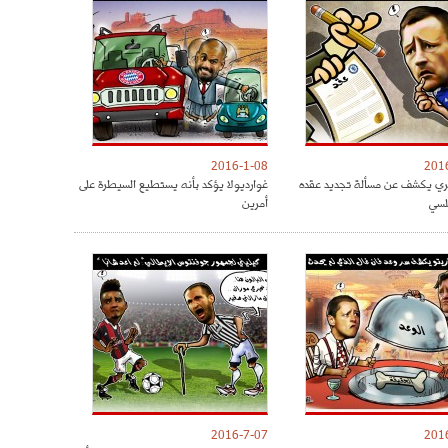
2016-1-08
201
ري يكشف عن مسألة تجديد عقده
غوارديولا يؤكد بأنه يستطيع السيطرة على
لسي
أمرين
2016-7-07
201