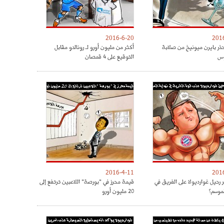
2016-6-20
201
حذر بايرن ميونيخ من صلابة
أكثر من مليون أورو لـ رونالدو مقابل
س
التوقيع على 4 قمصان
2016-4-11
201
 رحيل غوارديولا على الفريق في
قيمة محرز في "بورصة" اللاعبين ترتفع إلى
لموسم؟
20 مليون أورو