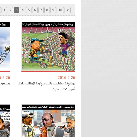
1
2
3
4
5
6
7
8
9
10
>
6-2-26
2016-2-26
برشلونة يضاعف راتب سواريز لإبقائه داخل
بيليغري
أسوار "كامب نو"