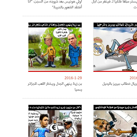
سخر مبلغا فلكيا لـ فينغر من أجل
أولي هونيس بعد خروجه من السجن: "أنا
ات
أفتقد الشعور بالحرية"
2016-1-29
201
ريال تطالب بيريز بالرحيل
بن زية ينهي الجدل ويختار اللعب للجزائر
رسميا