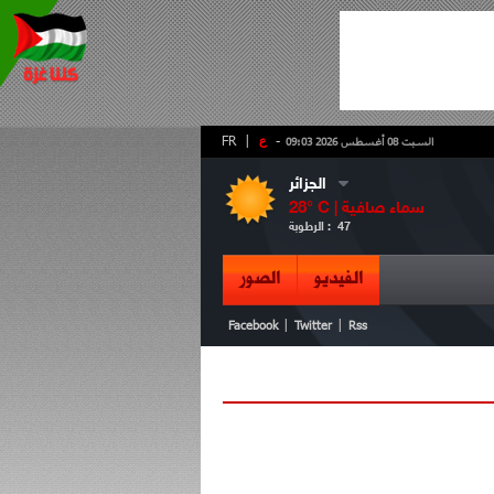
-
ع
|
FR
السبت 08 أغسطس 2026 09:03
الجزائر
سماء صافية
° C |
28
47
الرطوبة :
الفيديو
الصور
|
|
Facebook
Twitter
Rss