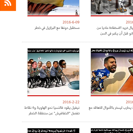
2016-6-09
201
ريال تريد الاستفادة ماديا من
مستقبل دونغا مع البرازيل في خطر
نو قبل أن يكبر في السن
2016-2-22
201
يحارب ليستر بالأموال للتعاقد مع
نيفيل يقود فالنسيا نحو الهاوية و6 نقاط
تفصل "الخفافيش" عن منطقة الخطر