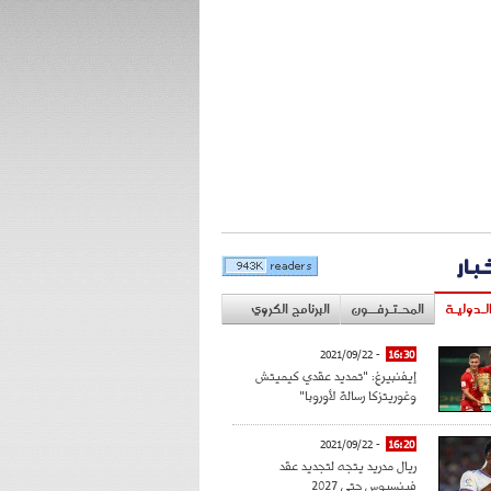
خبار
لـدوليـة
المحـتـرفــون
البرنامج الكروي
- 2021/09/22
16:30
إيفنبيرغ: "تمديد عقدي كيميتش
وغوريتزكا رسالة لأوروبا"
- 2021/09/22
16:20
ريال مدريد يتجه لتجديد عقد
فينسيوس حتى 2027