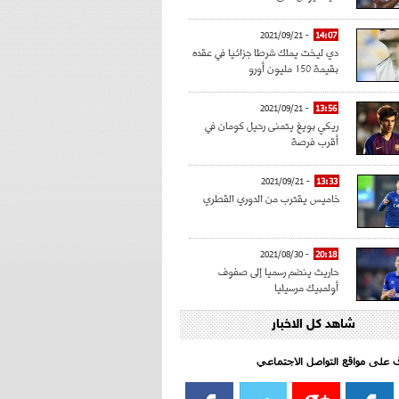
- 2021/09/21
14:07
دي ليخت يملك شرطا جزائيا في عقده
بقيمة 150 مليون أورو
- 2021/09/21
13:56
ريكي بويغ يتمنى رحيل كومان في
أقرب فرصة
- 2021/09/21
13:33
خاميس يقترب من الدوري القطري
- 2021/08/30
20:18
حاريث ينضم رسميا إلى صفوف
أولمبيك مرسيليا
شاهد كل الاخبار
- 2021/08/15
15:39
كراوتش:"سانشو صفقة الموسم في
كل الدوريات"
اف على مواقع التواصل الاجتماعي‎