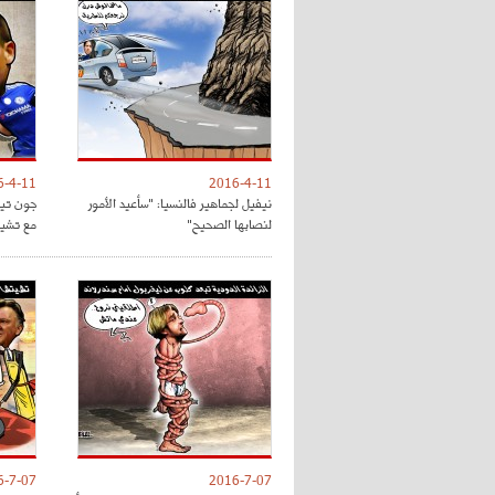
6-4-11
2016-4-11
نيفيل لجماهير فالنسيا: "سأعيد الأمور
جون تي
لنصابها الصحيح"
مع تشي
6-7-07
2016-7-07