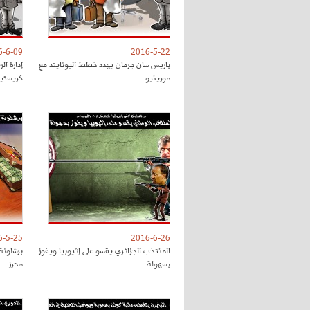
6-6-09
2016-5-22
باريس سان جرمان يهدد خطط اليونايتد مع
إدارة ال
مورينيو
كريستيا
6-5-25
2016-6-26
المنتخب الجزائري يقسو على إثيوبيا ويفوز
برشلونة 
بسهولة
محرز