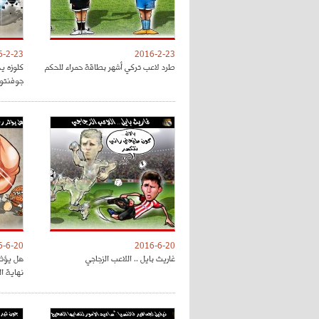
6-2-23
2016-2-23
طرد لاعب تركي أشهر بطاقة حمراء للحكم
كلوزه ي
جوفنتو
6-6-20
2016-6-20
غاريث بايل .. اللاعب الزجاجي
هل يؤثر
نهاية ا