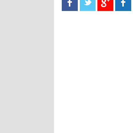
- 2021/08/15
13:40
يوفيتش يعرض خدماته على الإنتير
- 2021/08/15
13:16
أليغري: "الدفاع أبرز مشكلة تواجهنا
قبل انطلاق البطولة"
- 2021/08/15
13:15
مانشستر سيتي يُجهز عرضا جديدا من
أجل كاين
- 2021/08/15
12:56
ريال مدريد مستاء من ماريانو دياز
- 2021/08/15
12:47
دزيكو يُصر على راتب شهر جويلية
ويعرقل انتقاله إلى الإنتير
- 2021/08/15
12:43
لوبيز(رئيس بوردو): "صفقة عدلي مع