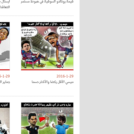
قيمة رونالدو السوقية في هبوط مستمر
أرسنال ي
التعاقد
6-1-29
2016-1-29
ميسي الأقل ركضا والأكثر حسما
جماير ال