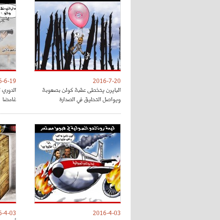
6-6-19
2016-7-20
البايرن يتخطى عقبة كولن بصعوبة
الدوري ا
ويواصل التحليق في الصدارة
غامضا
6-4-03
2016-4-03